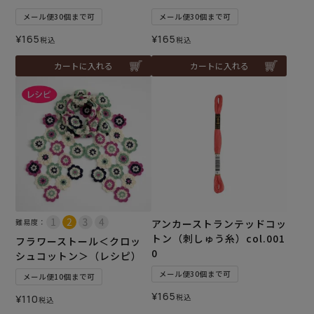
メール便30個まで可
メール便30個まで可
¥
165
¥
165
税込
税込
カートに入れる
カートに入れる
難易度：
アンカーストランテッドコッ
トン（刺しゅう糸）col.001
フラワーストール＜クロッ
0
シュコットン＞（レシピ）
メール便30個まで可
メール便10個まで可
¥
165
税込
¥
110
税込