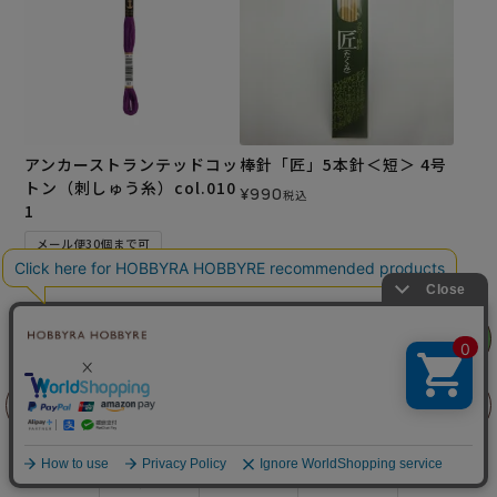
アンカーストランテッドコッ
棒針「匠」5本針＜短＞ 4号
トン（刺しゅう糸）col.010
¥
990
税込
1
メール便30個まで可
¥
165
税込
カートに入れる
カートに入れる
リリヤン
フェア
前に戻る
上に戻る
商品を探す
手芸を学ぶ
ガイド
店舗情報
ログイン