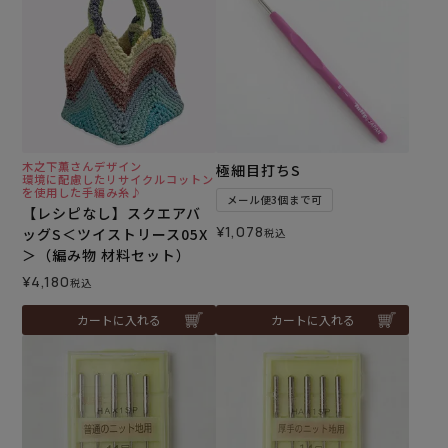
木之下薫さんデザイン
極細目打ちS
環境に配慮したリサイクルコットン
を使用した手編み糸♪
メール便3個まで可
【レシピなし】スクエアバ
¥
1,078
ッグS＜ツイストリース05X
税込
＞（編み物 材料セット）
¥
4,180
税込
カートに入れる
カートに入れる