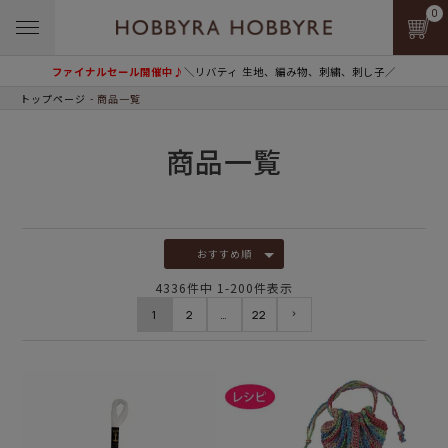
0
ファイナルセール開催中♪
＼リバティ 生地、編み物、刺繍、刺し子／
トップページ
商品一覧
商品一覧
おすすめ順
4336
件中
1
-
200
件表示
1
2
…
22