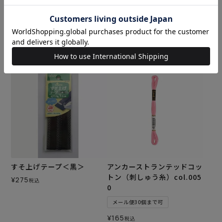
トン（刺しゅう糸） col.49
メール便3個まで可
メール便30個まで可
¥
550
税込
¥
165
税込
カートに入れる
カートに入れる
すそ上げテープ＜黒＞
アンカーストランテッドコッ
トン（刺しゅう糸）col.005
¥
275
税込
0
メール便30個まで可
¥
165
税込