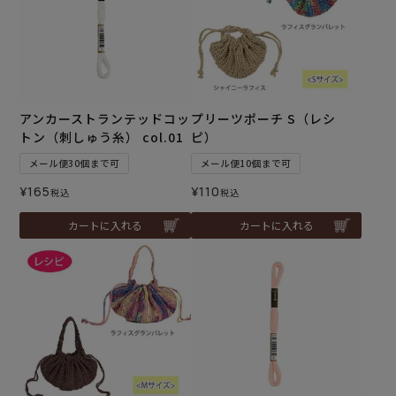
アンカーストランテッドコッ
プリーツポーチ S（レシ
トン（刺しゅう糸） col.01
ピ）
メール便30個まで可
メール便10個まで可
¥
165
¥
110
税込
税込
カートに入れる
カートに入れる