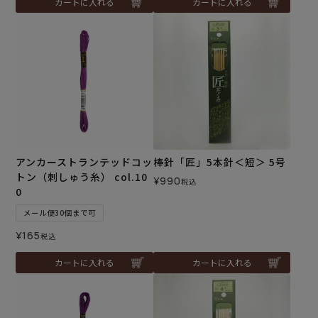
カートに入れる
カートに入れる
アンカーストランテッドコッ
棒針「匠」5本針＜短＞ 5号
トン（刺しゅう糸） col.10
¥
990
税込
0
メール便30個まで可
¥
165
税込
カートに入れる
カートに入れる