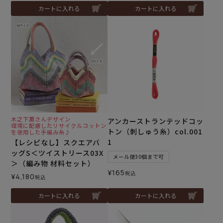
カートに入れる
カートに入れる
木之下薫さんデザイン
アンカーストランテッドコッ
環境に配慮したリサイクルコットン
トン（刺しゅう糸）col.001
を使用した手編み糸♪
1
【レシピなし】スクエアバ
ッグS＜ツイストリース03X
メール便30個まで可
＞（編み物 材料セット）
¥
165
税込
¥
4,180
税込
カートに入れる
カートに入れる