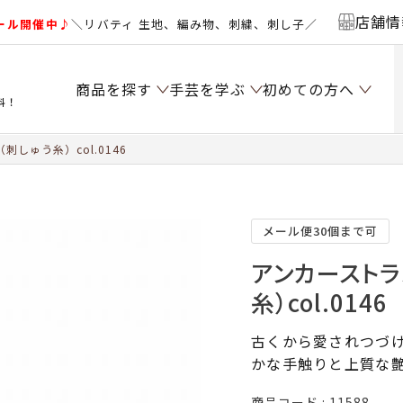
店舗情
ール開催中♪
＼リバティ 生地、編み物、刺繍、刺し子／
商品を探す
手芸を学ぶ
初めての方へ
料！
しゅう糸）col.0146
メール便30個まで可
アンカーストラ
糸）col.0146
古くから愛されつづけ
かな手触りと上質な
商品コード
11588