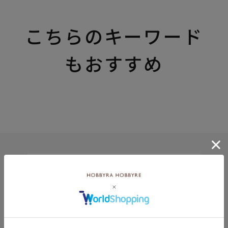
こちらのキーワード
もおすすめ
8月
土
日
月
火
水
木
金
土
5
1
2
2
3
4
5
6
7
8
9
9
10
11
12
13
14
15