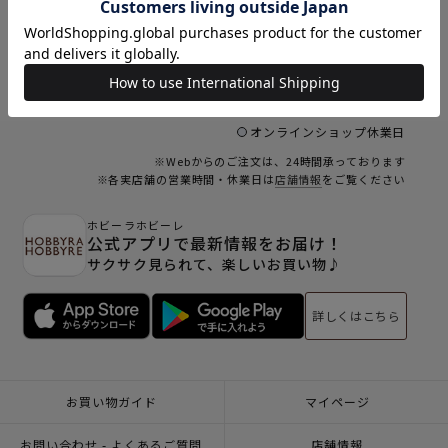
6
16
17
18
19
20
21
22
23
24
25
26
27
28
29
30
31
オンラインショップ休業日
※Webからのご注文は、24時間承っております
※各実店舗の営業時間・休業日は
店舗情報
をご覧ください
ホビーラホビーレ
公式アプリで最新情報をお届け！
サクサク見られて、楽しいお買い物♪
詳しくはこちら
お買い物ガイド
マイページ
お問い合わせ - よくあるご質問
店舗情報