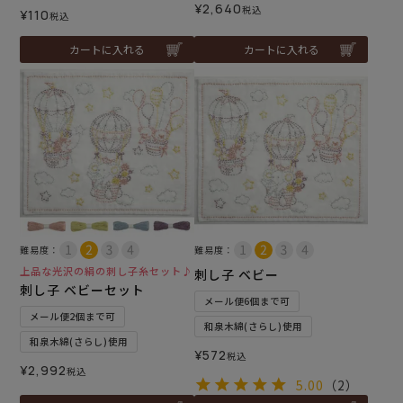
¥
2,640
税込
¥
110
税込
カートに入れる
カートに入れる
難易度：
難易度：
上品な光沢の絹の刺し子糸セット♪
刺し子 ベビー
刺し子 ベビーセット
メール便6個まで可
メール便2個まで可
和泉木綿(さらし)使用
和泉木綿(さらし)使用
¥
572
税込
¥
2,992
税込
5.00
（2）