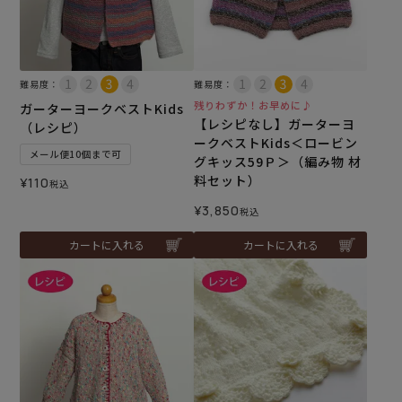
難易度：
難易度：
残りわずか！お早めに♪
ガーターヨークベストKids
【レシピなし】ガーターヨ
（レシピ）
ークベストKids＜ロービン
メール便10個まで可
グキッス59Ｐ＞（編み物 材
料セット）
¥
110
税込
¥
3,850
税込
カートに入れる
カートに入れる