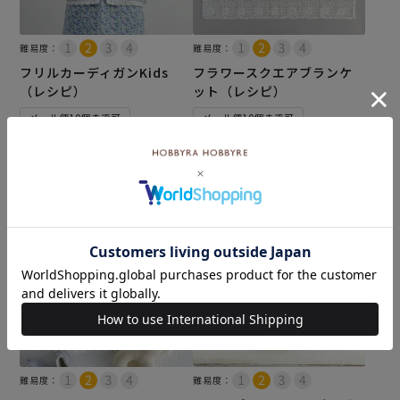
難易度：
難易度：
フリルカーディガンKids
フラワースクエアブランケ
（レシピ）
ット（レシピ）
メール便10個まで可
メール便10個まで可
¥
110
¥
110
税込
税込
カートに入れる
カートに入れる
難易度：
難易度：