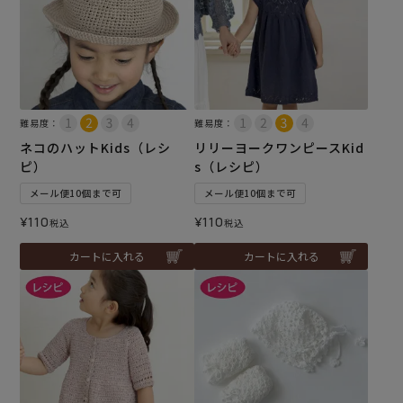
難易度：
難易度：
ネコのハットKids（レシ
リリーヨークワンピースKid
ピ）
s（レシピ）
メール便10個まで可
メール便10個まで可
¥
110
¥
110
税込
税込
カートに入れる
カートに入れる