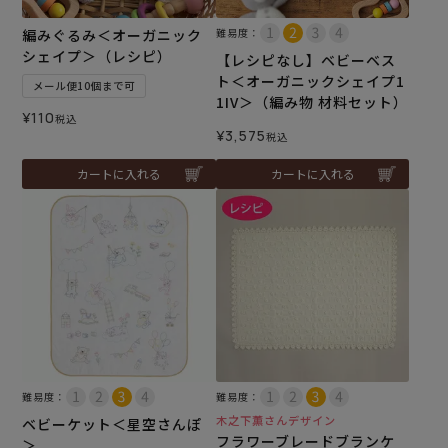
編みぐるみ＜オーガニック
難易度：
シェイプ＞（レシピ）
【レシピなし】ベビーベス
ト＜オーガニックシェイプ1
メール便10個まで可
1IV＞（編み物 材料セット）
¥
110
税込
¥
3,575
税込
カートに入れる
カートに入れる
難易度：
難易度：
木之下薫さんデザイン
ベビーケット＜星空さんぽ
フラワーブレードブランケ
＞