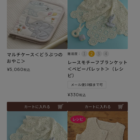
マルチケース＜どうぶつの
難易度：
おやこ＞
レースモチーフブランケット
＜ベビーパレット＞（レシ
¥
5,060
税込
ピ）
メール便10個まで可
¥
330
税込
カートに入れる
カートに入れる