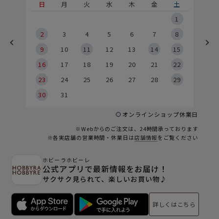
土
日
月
火
水
木
金
土
5
1
2
2
3
4
5
6
7
8
9
9
10
11
12
13
14
15
6
16
17
18
19
20
21
22
23
24
25
26
27
28
29
30
31
オンラインショップ休業日
※Webからのご注文は、24時間承っております
※各実店舗の営業時間・休業日は
店舗情報
をご覧ください
ホビーラホビーレ
公式アプリで最新情報をお届け！
サクサク見られて、楽しいお買い物♪
詳しくはこちら