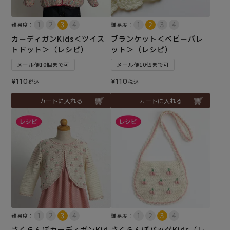
難易度：
難易度：
カーディガンKids＜ツイス
ブランケット＜ベビーパレ
トドット＞（レシピ）
ット＞（レシピ）
メール便10個まで可
メール便10個まで可
¥
110
¥
110
税込
税込
カートに入れる
カートに入れる
難易度：
難易度：
さくらんぼカーディガンKid
さくらんぼバッグKids（レ