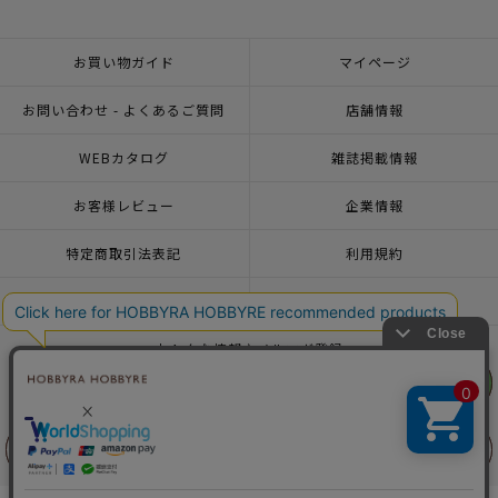
お買い物ガイド
マイページ
お問い合わせ - よくあるご質問
店舗情報
WEBカタログ
雑誌掲載情報
お客様レビュー
企業情報
特定商取引法表記
利用規約
個人情報ポリシー
一緒に働こう♪求人情報
おトクな情報♪メルマガ登録
リリヤン
リリヤン
フェア
フェア
© 2026 HOBBYRA HOBBYRE CORPORATION ALL Rights Reserved
前に戻る
前に戻る
上に戻る
上に戻る