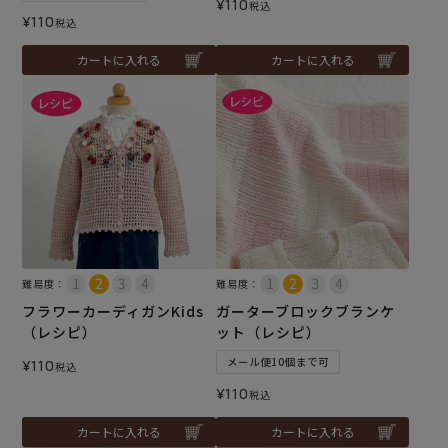
¥
110
税込
¥
110
税込
カートに入れる
カートに入れる
難易度：
難易度：
フラワーカーディガンKids
ガーターブロックブランケ
（レシピ）
ット（レシピ）
メール便10個まで可
¥
110
税込
¥
110
税込
カートに入れる
カートに入れる