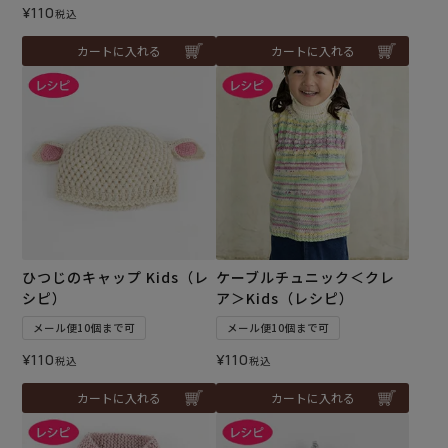
¥
110
税込
カートに入れる
カートに入れる
ひつじのキャップ Kids（レ
ケーブルチュニック＜クレ
シピ）
ア＞Kids（レシピ）
メール便10個まで可
メール便10個まで可
¥
110
¥
110
税込
税込
カートに入れる
カートに入れる