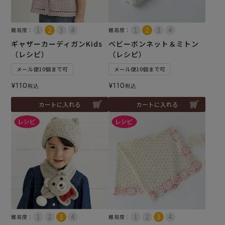
難易度：
難易度：
ギャザーカーディガンKids
ベビーボンネット＆ミトン
（レシピ）
（レシピ）
メール便10個まで可
メール便10個まで可
¥
110
¥
110
税込
税込
カートに入れる
カートに入れる
難易度：
難易度：