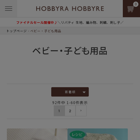
0
ファイナルセール開催中♪
＼リバティ 生地、編み物、刺繍、刺し子／
トップページ
ベビー・子ども用品
ベビー・子ども用品
新着順
92
件中
1
-
60
件表示
1
2