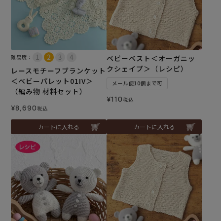
難易度：
ベビーベスト＜オーガニッ
クシェイプ＞（レシピ）
レースモチーフブランケット
＜ベビーパレット01IV＞
メール便10個まで可
（編み物 材料セット）
¥
110
税込
¥
8,690
税込
カートに入れる
カートに入れる