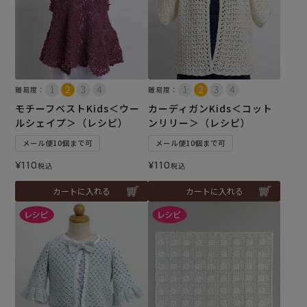
難易度：
難易度：
モチーフベストKids＜ウー
カーディガンKids＜コット
ルシェイプ＞（レシピ）
ンリリー＞（レシピ）
メール便10個まで可
メール便10個まで可
¥
110
¥
110
税込
税込
カートに入れる
カートに入れる