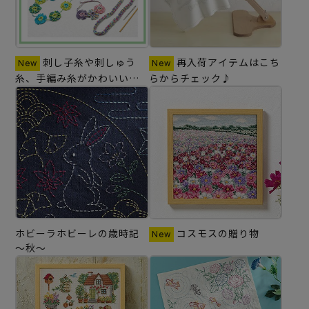
刺し子糸や刺しゅう
再入荷アイテムはこち
糸、手編み糸がかわいいア
らからチェック♪
クセサリーに変身♪
ホビーラホビーレの歳時記
コスモスの贈り物
～秋～