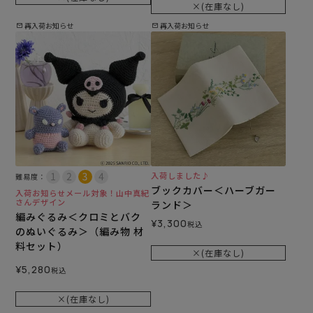
×(在庫なし)
再入荷お知らせ
再入荷お知らせ
入荷しました♪
難易度：
ブックカバー＜ハーブガー
入荷お知らせメール対象！山中真紀
さんデザイン
ランド＞
編みぐるみ＜クロミとバク
¥
3,300
税込
のぬいぐるみ＞（編み物 材
料セット）
×(在庫なし)
¥
5,280
税込
×(在庫なし)