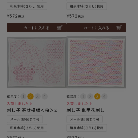
和泉木綿(さらし)使用
和泉木綿(さらし)使用
¥
572
¥
572
税込
税込
カートに入れる
カートに入れる
難易度：
難易度：
入荷しました♪
入荷しました♪
刺し子 寄せ模様＜桜＞2
刺し子 亀甲花刺し
メール便6個まで可
メール便6個まで可
和泉木綿(さらし)使用
和泉木綿(さらし)使用
¥
572
¥
572
税込
税込