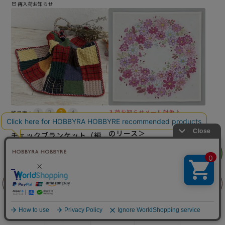
再入荷お知らせ
入荷お知らせメール対象♪
難易度：
ステッチクロス＜コスモス
入荷お知らせメール対象♪
のリース＞
チェックブランケット（編
み物 材料セット）
メール便1個まで可
リリヤン
フェア
¥
13,200
税込
¥
4,840
税込
×(在庫なし)
×(在庫なし)
前に戻る
上に戻る
再入荷お知らせ
再入荷お知らせ
商品を探す
手芸を学ぶ
ガイド
店舗情報
ログイン