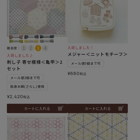
入荷しました！
難易度：
メジャー＜ニットモチーフ＞
入荷しました♪
刺し子 寄せ模様＜亀甲＞2
メール便3個まで可
セット
¥
660
税込
メール便2個まで可
和泉木綿(さらし)使用
¥
2,420
税込
カートに入れる
カートに入れる