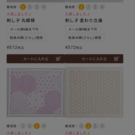
難易度：
難易度：
入荷しました♪
入荷しました♪
刺し子 丸模様
刺し子 変わり立涌
メール便6個まで可
メール便6個まで可
和泉木綿(さらし)使用
和泉木綿(さらし)使用
¥
572
¥
572
税込
税込
カートに入れる
カートに入れる
難易度：
難易度：
入荷しました♪
入荷しました♪