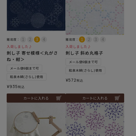
難易度：
難易度：
入荷しました♪
入荷しました♪
刺し子 寄せ模様＜丸がさ
刺し子 斜め丸格子
ね・紺＞
メール便6個まで可
メール便6個まで可
和泉木綿(さらし)使用
和泉木綿(さらし)使用
¥
572
税込
¥
935
税込
カートに入れる
カートに入れる