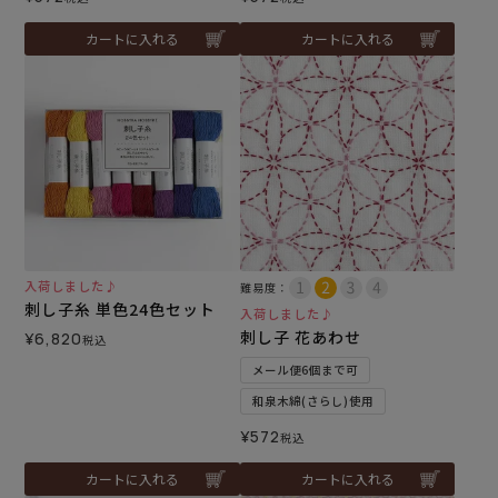
カートに入れる
カートに入れる
入荷しました♪
難易度：
刺し子糸 単色24色セット
入荷しました♪
刺し子 花あわせ
¥
6,820
税込
メール便6個まで可
和泉木綿(さらし)使用
¥
572
税込
カートに入れる
カートに入れる