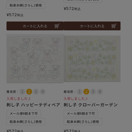
和泉木綿(さらし)使用
¥
572
税込
¥
572
税込
カートに入れる
カートに入れる
難易度：
難易度：
入荷しました♪
入荷しました♪
刺し子 ハッピーテディベア
刺し子 クローバーガーデン
メール便6個まで可
メール便6個まで可
和泉木綿(さらし)使用
和泉木綿(さらし)使用
¥
572
¥
572
税込
税込