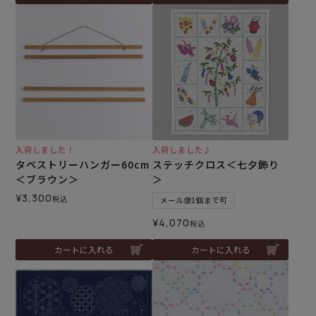
入荷しました！
入荷しました♪
タペストリーハンガー60cm
ステッチクロス＜七夕飾り
＜ブラウン＞
＞
¥
3,300
税込
メール便1個まで可
¥
4,070
税込
カートに入れる
カートに入れる