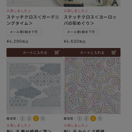
入荷しました♪
入荷しました♪
ステッチクロス＜ガーデニ
ステッチクロス＜ヨーロッ
ングタイム＞
パの街めぐり＞
メール便1個まで可
メール便1個まで可
¥
4,290
¥
4,620
税込
税込
カートに入れる
カートに入れる
難易度：
難易度：
入荷しました♪
入荷しました♪
刺し子 寄せ模様＜雲＞
刺し子 からくさ模様