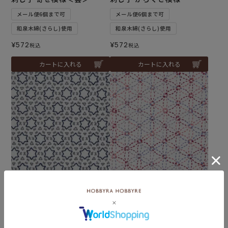
メール便6個まで可
メール便6個まで可
和泉木綿(さらし)使用
和泉木綿(さらし)使用
¥
572
¥
572
税込
税込
カートに入れる
カートに入れる
難易度：
難易度：
入荷しました♪
入荷しました♪
刺し子 星づくし
刺し子 花づくし
メール便6個まで可
メール便6個まで可