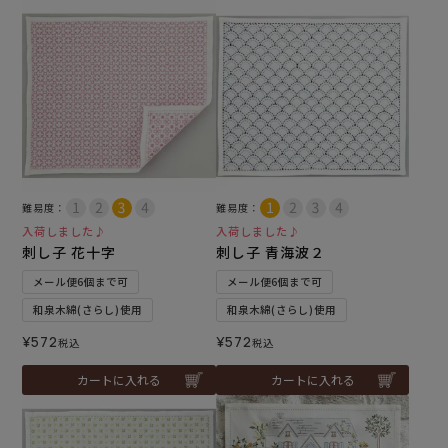
難易度：
難易度：
入荷しました♪
入荷しました♪
刺し子 花十字
刺し子 青海波２
メール便6個まで可
メール便6個まで可
和泉木綿(さらし)使用
和泉木綿(さらし)使用
¥
572
¥
572
税込
税込
カートに入れる
カートに入れる