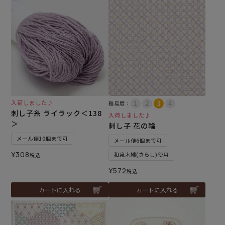
入荷しました♪
難易度：
刺し子糸 ライラック＜138
入荷しました♪
＞
刺し子 花の輪
メール便10個まで可
メール便6個まで可
¥
308
和泉木綿(さらし)使用
税込
¥
572
税込
カートに入れる
カートに入れる