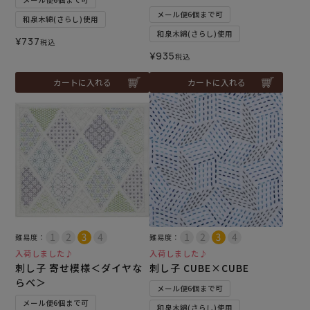
メール便6個まで可
和泉木綿(さらし)使用
和泉木綿(さらし)使用
¥
737
税込
¥
935
税込
カートに入れる
カートに入れる
難易度：
難易度：
入荷しました♪
入荷しました♪
刺し子 寄せ模様＜ダイヤな
刺し子 CUBE×CUBE
らべ＞
メール便6個まで可
メール便6個まで可
和泉木綿(さらし)使用