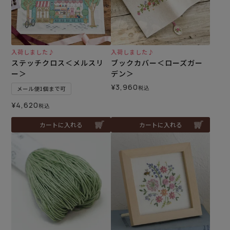
入荷しました♪
入荷しました♪
ステッチクロス＜メルスリ
ブックカバー＜ローズガー
ー＞
デン＞
¥
3,960
税込
メール便1個まで可
¥
4,620
税込
カートに入れる
カートに入れる