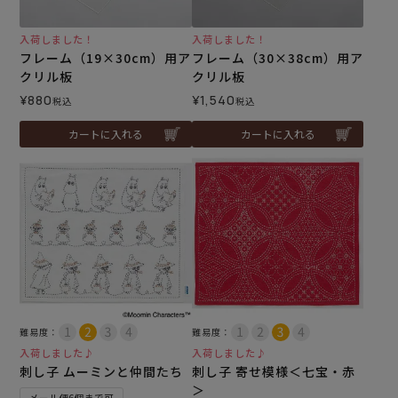
入荷しました！
入荷しました！
フレーム（19×30cm）用ア
フレーム（30×38cm）用ア
クリル板
クリル板
¥
880
¥
1,540
税込
税込
カートに入れる
カートに入れる
難易度：
難易度：
入荷しました♪
入荷しました♪
刺し子 ムーミンと仲間たち
刺し子 寄せ模様＜七宝・赤
＞
メール便6個まで可