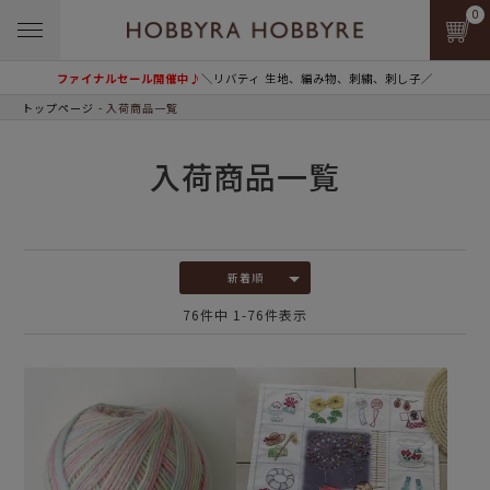
0
ファイナルセール開催中♪
＼リバティ 生地、編み物、刺繍、刺し子／
トップページ
入荷商品一覧
入荷商品一覧
新着順
76
件中
1
-
76
件表示