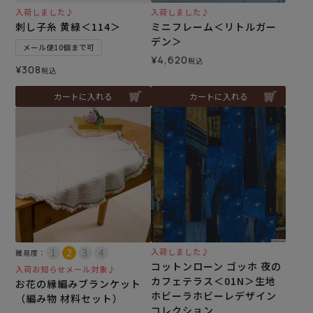
入荷しました♪
入荷しました♪
刺し子糸 黄緑＜114＞
ミニフレーム＜リトルガー
デン＞
メール便10個まで可
¥
4,620
税込
¥
308
税込
カートに入れる
カートに入れる
入荷しました♪
難易度：
コットンローン ゴッホ 夜の
入荷お知らせメール対象♪
カフェテラス＜01N＞生地
お花の縁編みブランケット
ホビーラホビーレデザイン
（編み物 材料セット）
コレクション