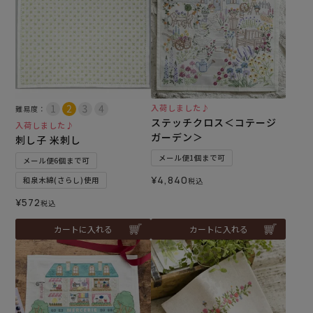
入荷しました♪
難易度：
ステッチクロス＜コテージ
入荷しました♪
ガーデン＞
刺し子 米刺し
メール便1個まで可
メール便6個まで可
¥
4,840
和泉木綿(さらし)使用
税込
¥
572
税込
カートに入れる
カートに入れる