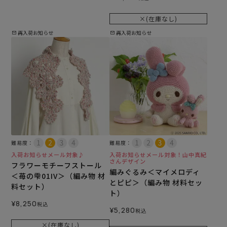
×(在庫なし)
再入荷お知らせ
再入荷お知らせ
難易度：
難易度：
入荷お知らせメール対象♪
入荷お知らせメール対象！山中真紀
さんデザイン
フラワーモチーフストール
編みぐるみ＜マイメロディ
＜苺の雫01IV＞（編み物 材
とピピ＞（編み物 材料セッ
料セット）
ト）
¥
8,250
税込
¥
5,280
税込
×(在庫なし)