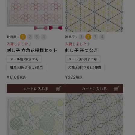
難易度：
難易度：
入荷しました♪
入荷しました♪
刺し子 六角花模様セット
刺し子 帝つなぎ
メール便2個まで可
メール便6個まで可
和泉木綿(さらし)使用
和泉木綿(さらし)使用
¥
1,188
¥
572
税込
税込
カートに入れる
カートに入れる