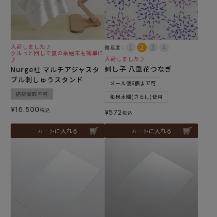
入荷しました♪
難易度：
クルっと回して裏の糸始末も簡単に
入荷しました♪
♪
刺し子 八重花つなぎ
Nurge社 マルチアジャスタ
ブル刺しゅうスタンド
メール便6個まで可
店舗受取不可
和泉木綿(さらし)使用
¥
16,500
税込
¥
572
税込
カートに入れる
カートに入れる