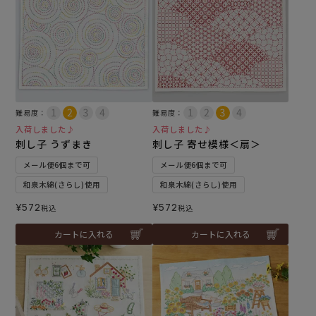
難易度：
難易度：
入荷しました♪
入荷しました♪
刺し子 うずまき
刺し子 寄せ模様＜扇＞
メール便6個まで可
メール便6個まで可
和泉木綿(さらし)使用
和泉木綿(さらし)使用
¥
572
¥
572
税込
税込
カートに入れる
カートに入れる