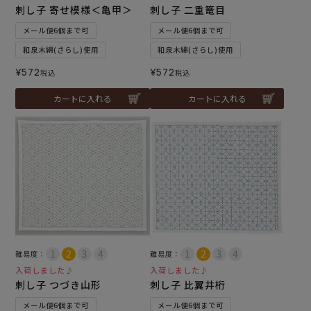
刺し子 寄せ模様＜亀甲＞
刺し子 二重篭目
メール便6個まで可
メール便6個まで可
和泉木綿(さらし)使用
和泉木綿(さらし)使用
¥
572
¥
572
税込
税込
カートに入れる
カートに入れる
難易度：
難易度：
入荷しました♪
入荷しました♪
刺し子 つづき山形
刺し子 比翼井桁
メール便6個まで可
メール便6個まで可