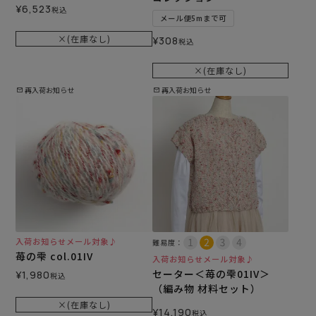
¥
6,523
税込
メール便5mまで可
×(在庫なし)
¥
308
税込
×(在庫なし)
再入荷お知らせ
再入荷お知らせ
入荷お知らせメール対象♪
難易度：
苺の雫 col.01IV
入荷お知らせメール対象♪
セーター＜苺の雫01IV＞
¥
1,980
税込
（編み物 材料セット）
×(在庫なし)
¥
14,190
税込