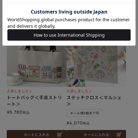
和泉木綿(さらし)使用
和泉木綿(さらし)使用
¥
572
¥
572
税込
税込
カートに入れる
カートに入れる
入荷しました♪
入荷しました♪
トートバッグ＜手芸ストリ
ステッチクロス＜マルシェ
ート＞
＞
¥
6,380
税込
メール便1個まで可
¥
4,070
税込
カートに入れる
カートに入れる