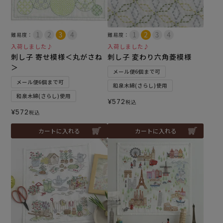
難易度：
難易度：
入荷しました♪
入荷しました♪
刺し子 寄せ模様＜丸がさね
刺し子 変わり六角菱模様
＞
メール便6個まで可
メール便6個まで可
和泉木綿(さらし)使用
和泉木綿(さらし)使用
¥
572
税込
¥
572
税込
カートに入れる
カートに入れる