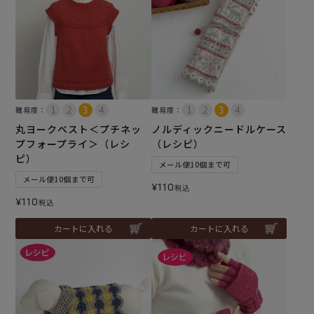
難易度：
難易度：
丸ヨークベスト＜プチネッ
ノルディックニードルケース
プフォープライ＞（レシ
（レシピ）
ピ）
メール便10個まで可
メール便10個まで可
¥
110
税込
¥
110
税込
カートに入れる
カートに入れる