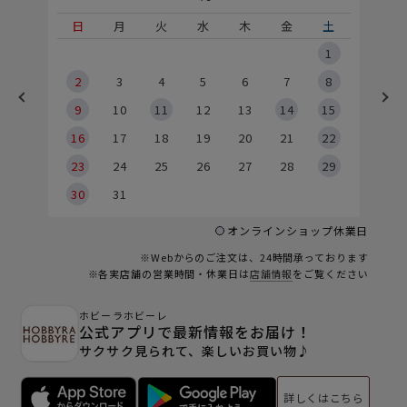
土
日
月
火
水
木
金
土
5
1
2
2
3
4
5
6
7
8
9
9
10
11
12
13
14
15
6
16
17
18
19
20
21
22
23
24
25
26
27
28
29
30
31
オンラインショップ休業日
※Webからのご注文は、24時間承っております
※各実店舗の営業時間・休業日は
店舗情報
をご覧ください
ホビーラホビーレ
公式アプリで最新情報をお届け！
サクサク見られて、楽しいお買い物♪
詳しくはこちら