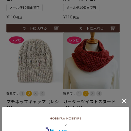
メール便10個まで可
メール便10個まで可
¥
110
¥
110
税込
税込
カートに入れる
カートに入れる
難易度：
難易度：
プチネップキャップ（レシ
ガーターツイストスヌード
ピ）
（レシピ）
メール便10個まで可
メール便10個まで可
¥
110
¥
110
税込
税込