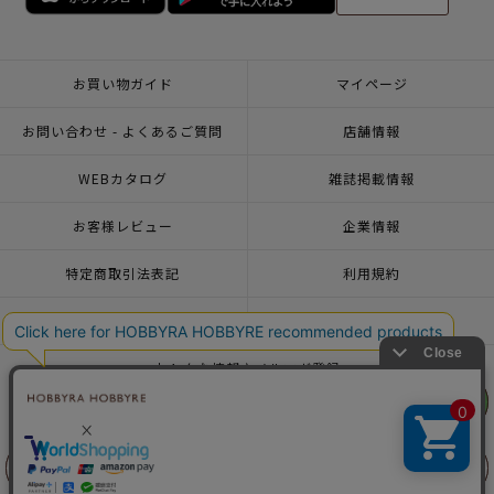
お買い物ガイド
マイページ
お問い合わせ - よくあるご質問
店舗情報
WEBカタログ
雑誌掲載情報
お客様レビュー
企業情報
特定商取引法表記
利用規約
個人情報ポリシー
一緒に働こう♪求人情報
おトクな情報♪メルマガ登録
リリヤン
リリヤン
フェア
フェア
© 2026 HOBBYRA HOBBYRE CORPORATION ALL Rights Reserved
前に戻る
前に戻る
上に戻る
上に戻る