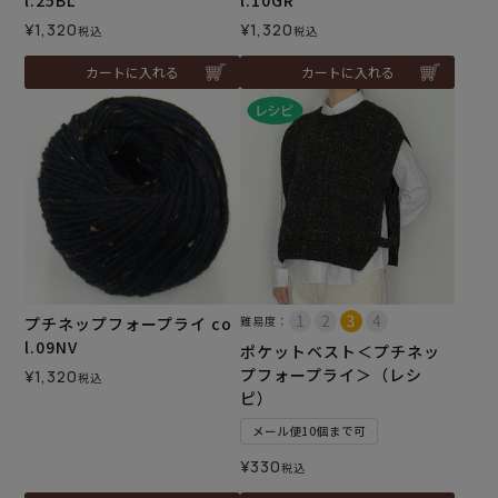
l.25BL
l.10GR
¥
1,320
¥
1,320
税込
税込
カートに入れる
カートに入れる
プチネップフォープライ co
難易度：
l.09NV
ポケットベスト＜プチネッ
プフォープライ＞（レシ
¥
1,320
税込
ピ）
メール便10個まで可
¥
330
税込