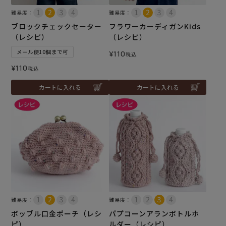
難易度：
難易度：
ブロックチェックセーター
フラワーカーディガンKids
（レシピ）
（レシピ）
メール便10個まで可
¥
110
税込
¥
110
税込
カートに入れる
カートに入れる
難易度：
難易度：
ボッブル口金ポーチ（レシ
パプコーンアランボトルホ
ピ）
ルダー（レシピ）