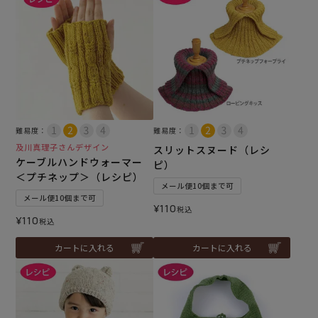
難易度：
難易度：
及川真理子さんデザイン
スリットスヌード（レシ
ケーブルハンドウォーマー
ピ）
＜プチネップ＞（レシピ）
メール便10個まで可
メール便10個まで可
¥
110
税込
¥
110
税込
カートに入れる
カートに入れる