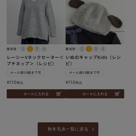
難易度：
難易度：
レーシーVネックセーター＜
いぬのキャップKids（レシ
プチネップ＞（レシピ）
ピ）
メール便10個まで可
メール便10個まで可
¥
110
¥
110
税込
税込
カートに入れる
カートに入れる
秋冬毛糸一覧に戻る