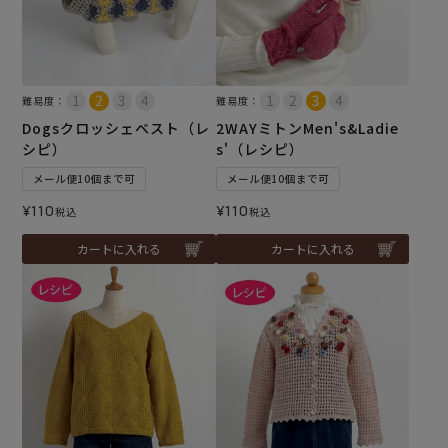
難易度：
難易度：
Dogsクロッシェベスト（レ
2WAYミトンMen's&Ladie
シピ）
s'（レシピ）
メール便10個まで可
メール便10個まで可
¥
110
¥
110
税込
税込
カートに入れる
カートに入れる