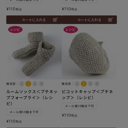
¥
110
¥
110
税込
税込
カートに入れる
カートに入れる
難易度：
難易度：
ルームソックス＜プチネッ
ピコットキャップ＜プチネ
プフォープライ＞（レシ
ップ＞（レシピ）
ピ）
メール便10個まで可
メール便10個まで可
¥
110
税込
¥
110
税込