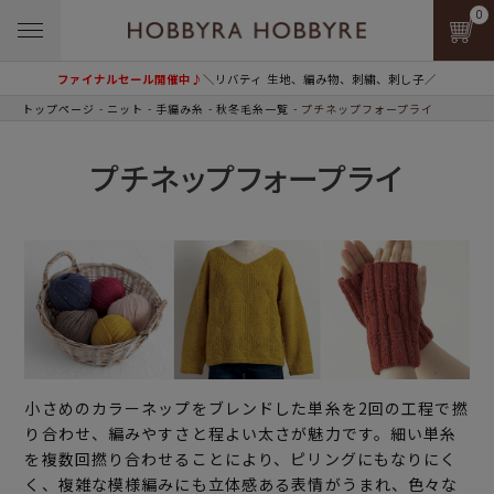
0
ファイナルセール開催中♪
＼リバティ 生地、編み物、刺繍、刺し子／
トップページ
ニット
手編み糸
秋冬毛糸一覧
プチネップフォープライ
プチネップフォープライ
小さめのカラーネップをブレンドした単糸を2回の工程で撚
り合わせ、編みやすさと程よい太さが魅力です。細い単糸
を複数回撚り合わせることにより、ピリングにもなりにく
く、複雑な模様編みにも立体感ある表情がうまれ、色々な