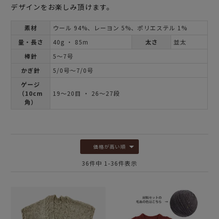
デザインをお楽しみ頂けます。
素材
ウール 94%、レーヨン 5%、ポリエステル 1%
量・長さ
40g ・ 85m
太さ
並太
棒針
5～7号
かぎ針
5/0号～7/0号
ゲージ
（10cm
19～20目 ・ 26～27段
角）
価格が高い順
36
件中
1
-
36
件表示