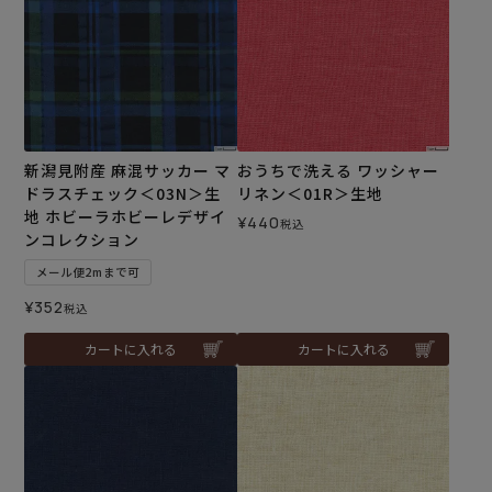
新潟見附産 麻混サッカー マ
おうちで洗える ワッシャー
ドラスチェック＜03N＞生
リネン＜01R＞生地
地 ホビーラホビーレデザイ
¥
440
税込
ンコレクション
メール便2mまで可
¥
352
税込
カートに入れる
カートに入れる