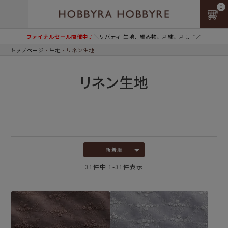
0
ファイナルセール開催中♪
＼リバティ 生地、編み物、刺繍、刺し子／
トップページ
生地
リネン生地
リネン生地
新着順
31
件中
1
-
31
件表示