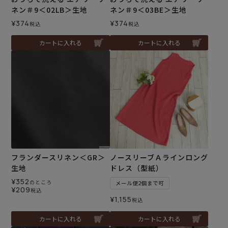
ネン＃9＜02LB＞生地
ネン＃9＜03BE＞生地
¥
374
¥
374
税込
税込
カートに入れる
カートに入れる
フランダースリネン＜GR＞
ノースリーブＡラインロング
生地
ドレス（型紙）
¥
352
のところ
メール便2個まで可
¥
209
税込
¥
1,155
税込
カートに入れる
カートに入れる