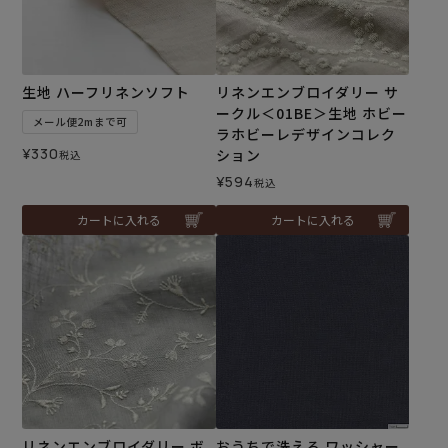
生地 ハーフリネンソフト
リネンエンブロイダリー サ
ークル＜01BE＞生地 ホビー
メール便2mまで可
ラホビーレデザインコレク
¥
330
ション
税込
¥
594
税込
カートに入れる
カートに入れる
リネンエンブロイダリー ボ
おうちで洗える ワッシャー