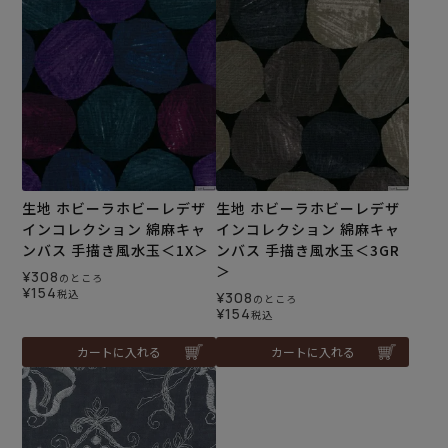
生地 ホビーラホビーレデザ
生地 ホビーラホビーレデザ
インコレクション 綿麻キャ
インコレクション 綿麻キャ
ンバス 手描き風水玉＜1X＞
ンバス 手描き風水玉＜3GR
＞
¥
308
のところ
¥
154
税込
¥
308
のところ
¥
154
税込
カートに入れる
カートに入れる