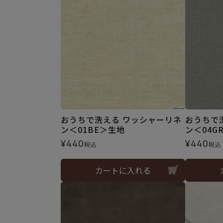
おうちで洗える ワッシャーリネ
おうちで
ン＜01BE＞生地
ン＜04G
¥
440
¥
440
税込
税込
カートに入れる