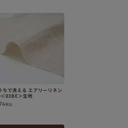
うちで洗える エアリーリネン
9＜03BE＞生地
74
税込