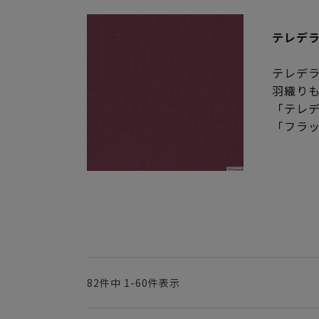
テレデ
テレデ
羽織り
「テレ
「フラ
82
件中
1
-
60
件表示