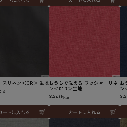
ースリネン＜GR＞ 生地
おうちで洗える ワッシャーリネ
お
ン＜01R＞生地
ン
ころ
¥
440
¥
4
税込
カートに入れる
カートに入れる