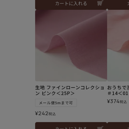
カートに入れる
生地 ファインローンコレクショ
おうちで
ン ピンク＜25P＞
＃14＜0
¥
374
税込
メール便5mまで可
¥
242
税込
カートに入れる