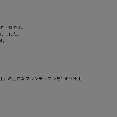
の平織です。
意しました。
す。
」の上質なフレンチリネンを100%使用