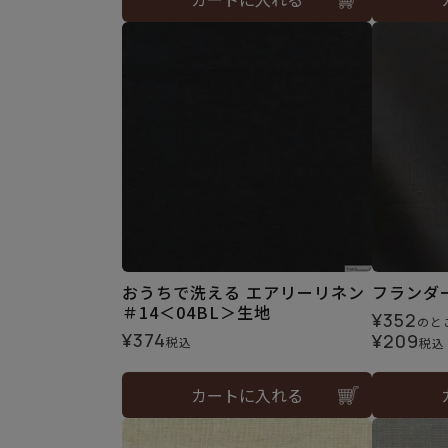
おうちで洗える エアリーリネン
フランダ
＃14＜04BL＞生地
¥
352
のと
¥
374
¥
209
税込
税込
カートに入れる