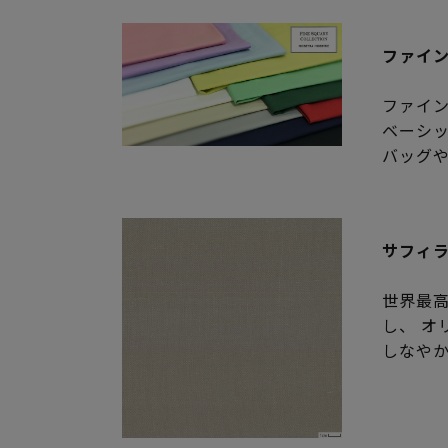
ファイ
ファイ
ベーシ
バッグ
サフィ
世界最
し、 オ
しなや