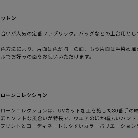
コットン
風合いが人気の定番ファブリック。バッグなどの土台用とし
染色方法により、片面は色が均一の面、もう片面は手染め風
ブルでお好みの面をお使いいただけます。
ンローンコレクション
ローンコレクションは、UVカット加工を施した80番手の
光沢とソフトな風合いが特長で、ウエアのほか幅広いハンド
ィプリントとコーディネートしやすいカラーバリエーション