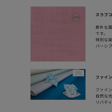
スラブ
素朴な
です。
特別な
バーシ
ファイ
ファイン
自然な
リバテ