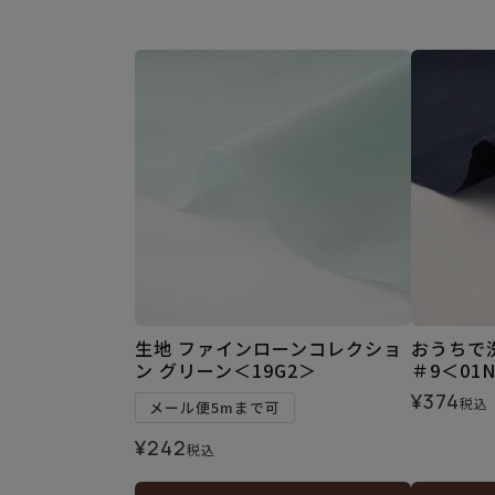
生地 ファインローンコレクショ
おうちで
ン グリーン＜19G2＞
＃9＜01
¥
374
税込
メール便5mまで可
¥
242
税込