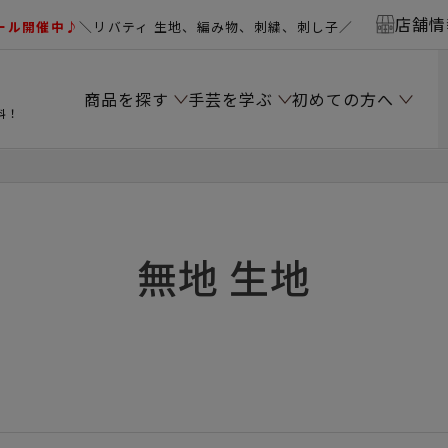
店舗情
ール開催中♪
＼リバティ 生地、編み物、刺繍、刺し子／
商品を探す
手芸を学ぶ
初めての方へ
料！
無地 生地