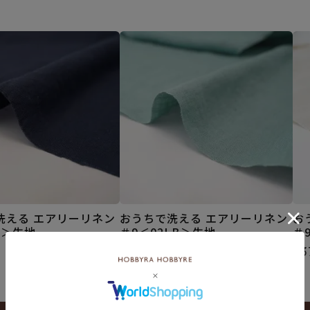
洗える エアリーリネン
おうちで洗える エアリーリネン
お
N＞生地
＃9＜02LB＞生地
＃
¥
374
¥
3
税込