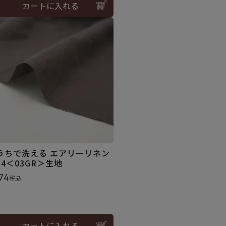
カートに入れる
うちで洗える エアリーリネン
14＜03GR＞生地
74
税込
カートに入れる