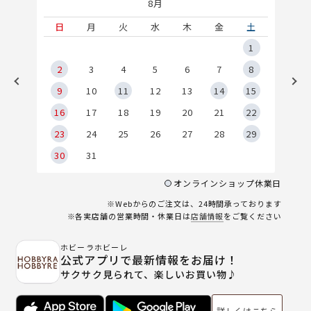
8月
土
日
月
火
水
木
金
土
5
1
2
2
3
4
5
6
7
8
9
9
10
11
12
13
14
15
6
16
17
18
19
20
21
22
23
24
25
26
27
28
29
30
31
オンラインショップ休業日
※Webからのご注文は、24時間承っております
※各実店舗の営業時間・休業日は
店舗情報
をご覧ください
ホビーラホビーレ
公式アプリで最新情報をお届け！
サクサク見られて、楽しいお買い物♪
詳しくはこちら