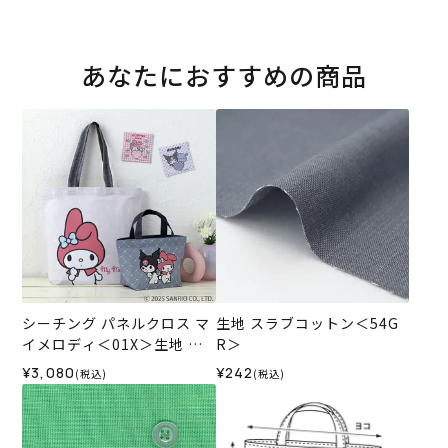
あなたにおすすめの商品
シーチング パネルクロス マ
生地 スラブコットン＜54G
イメロディ＜01X＞生地 ホ
R＞
ビーラホビーレデザインコ
¥3,080
¥242
(税込)
(税込)
レクション