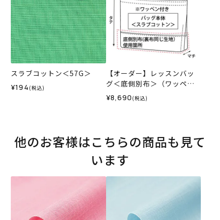
スラブコットン＜57G＞
【オーダー】レッスンバッ
グ＜底側別布＞（ワッペン
¥194
(税込)
付き） （裏布と別布が同じ
¥8,690
(税込)
生地） （バッグ本体・持ち
手 スラブコットン）＜お
仕立て代＞
他のお客様はこちらの商品も見て
います