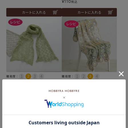
¥
110
税込
カートに入れる
カートに入れる
難易度：
難易度：
レーシーリーフストール
ブランケット＜コットンフ
（レシピ）
ィールファイン＞（レシ
ピ）
メール便10個まで可
メール便10個まで可
¥
110
税込
¥
110
税込
カートに入れる
カートに入れる