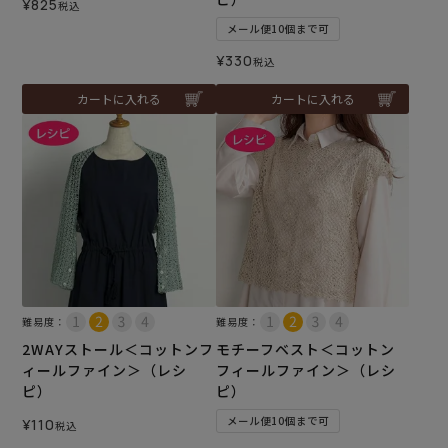
¥
825
税込
メール便10個まで可
¥
330
税込
カートに入れる
カートに入れる
難易度：
難易度：
2WAYストール＜コットンフ
モチーフベスト＜コットン
ィールファイン＞（レシ
フィールファイン＞（レシ
ピ）
ピ）
メール便10個まで可
¥
110
税込