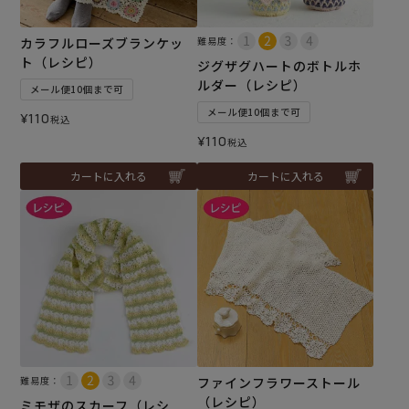
カラフルローズブランケッ
難易度：
ト（レシピ）
ジグザグハートのボトルホ
ルダー（レシピ）
メール便10個まで可
メール便10個まで可
¥
110
税込
¥
110
税込
カートに入れる
カートに入れる
難易度：
ファインフラワーストール
（レシピ）
ミモザのスカーフ（レシ