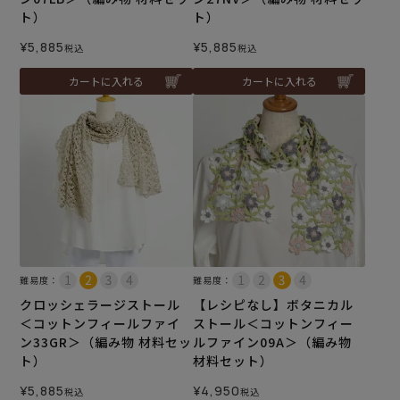
ト）
ト）
¥
5,885
¥
5,885
税込
税込
カートに入れる
カートに入れる
難易度：
難易度：
クロッシェラージストール
【レシピなし】ボタニカル
＜コットンフィールファイ
ストール＜コットンフィー
ン33GR＞（編み物 材料セッ
ルファイン09A＞（編み物
ト）
材料セット）
¥
5,885
¥
4,950
税込
税込