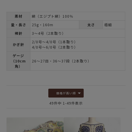
素材
綿（エジプト綿）100％
量・長さ
25g・160m
太さ
極細
棒針
3～4号（2本取り）
2/0号～4/0号（1本取り）
かぎ針
4/0号～6/0号（2本取り）
ゲージ
（10cm
26～27目・36～37段（2本取り）
角）
価格が高い順
49
件中
1
-
49
件表示