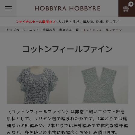
0
ファイナルセール開催中♪
＼リバティ 生地、編み物、刺繍、刺し子／
トップページ
ニット
手編み糸
春夏毛糸一覧
コットンフィールファイン
コットンフィールファイン
〈コットンフィールファイン〉は非常に細いエジプト綿を
原料として、リリヤン機で編まれた糸です。1本どりでは繊
細なカギ針編みや、2本どりでは棒針編みで立体的な模様編
みなど、多色使いの小物にも幅広くお楽しみ頂けます。