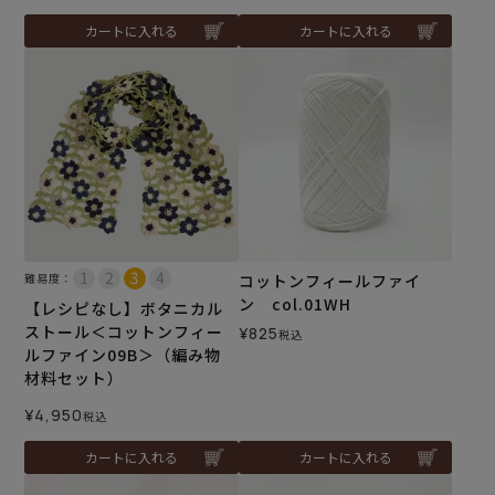
カートに入れる
カートに入れる
難易度：
コットンフィールファイ
ン col.01WH
【レシピなし】ボタニカル
ストール＜コットンフィー
¥
825
税込
ルファイン09B＞（編み物
材料セット）
¥
4,950
税込
カートに入れる
カートに入れる