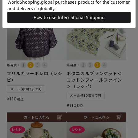
難易度：
難易度：
フリルカラーボレロ（レシ
ボタニカルブランケット＜
ピ）
コットンフィールファイン
＞（レシピ）
メール便10個まで可
メール便10個まで可
¥
110
税込
¥
110
税込
カートに入れる
カートに入れる