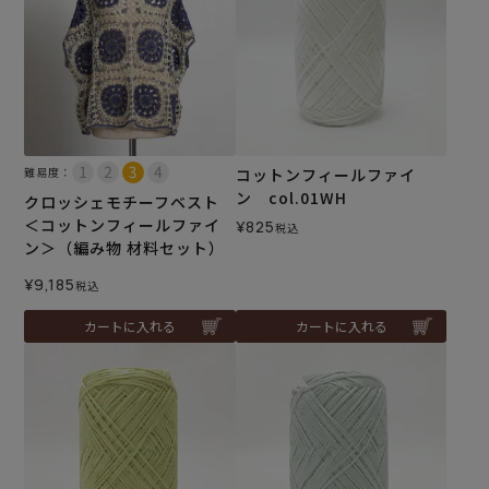
難易度：
コットンフィールファイ
ン col.01WH
クロッシェモチーフベスト
＜コットンフィールファイ
¥
825
税込
ン＞（編み物 材料セット）
¥
9,185
税込
カートに入れる
カートに入れる