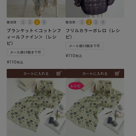
難易度：
難易度：
ブランケット＜コットンフ
フリルカラーボレロ（レシ
ィールファイン＞（レシ
ピ）
ピ）
メール便10個まで可
メール便10個まで可
¥
110
税込
¥
110
税込
カートに入れる
カートに入れる