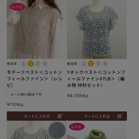
難易度：
難易度：
モチーフベスト＜コットン
Yネックベスト＜コットンフ
フィールファイン＞（レシ
ィールファイン07LB＞（編
ピ）
み物 材料セット）
メール便10個まで可
¥
6,105
税込
¥
110
税込
カートに入れる
カートに入れる