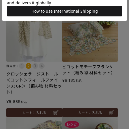
カートに入れる
カートに入れる
難易度：
ピコットモチーフブランケ
ット（編み物 材料セット）
クロッシェラージストール
＜コットンフィールファイ
¥
9,185
税込
ン33GR＞（編み物 材料セッ
ト）
¥
5,885
税込
カートに入れる
カートに入れる