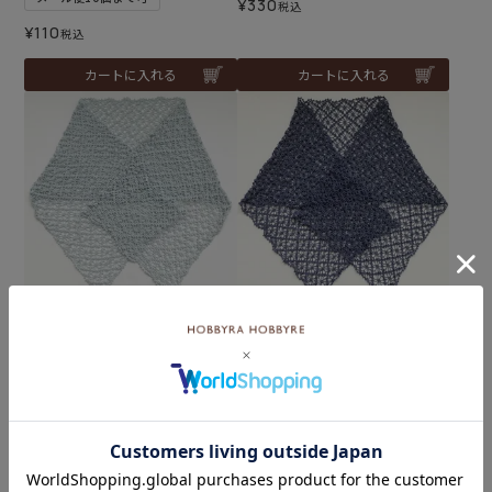
¥
330
税込
¥
110
税込
カートに入れる
カートに入れる
難易度：
難易度：
クロッシェラージストール
クロッシェラージストール
＜コットンフィールファイ
＜コットンフィールファイ
ン07LB＞（編み物 材料セッ
ン27NV＞（編み物 材料セッ
ト）
ト）
¥
5,885
¥
5,885
税込
税込