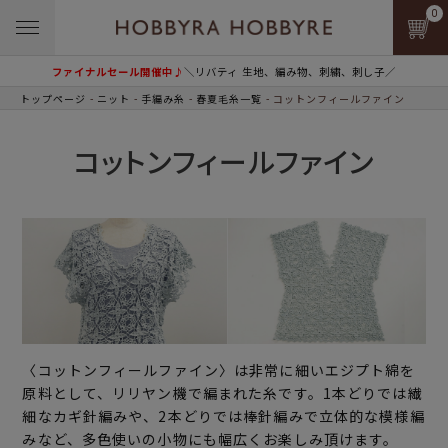
0
ファイナルセール開催中♪
＼リバティ 生地、編み物、刺繍、刺し子／
トップページ
ニット
手編み糸
春夏毛糸一覧
コットンフィールファイン
コットンフィールファイン
〈コットンフィールファイン〉は非常に細いエジプト綿を
原料として、リリヤン機で編まれた糸です。1本どりでは繊
細なカギ針編みや、2本どりでは棒針編みで立体的な模様編
みなど、多色使いの小物にも幅広くお楽しみ頂けます。