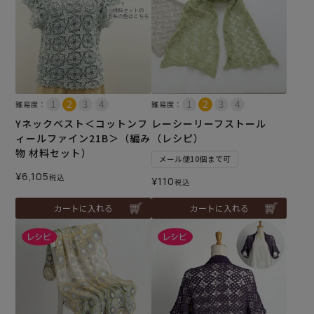
難易度：
難易度：
Yネックベスト＜コットンフ
レーシーリーフストール
ィールファイン21B＞（編み
（レシピ）
物 材料セット）
メール便10個まで可
¥
6,105
税込
¥
110
税込
カートに入れる
カートに入れる