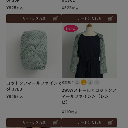
¥
825
¥
825
税込
税込
カートに入れる
カートに入れる
コットンフィールファイン c
難易度：
ol.37LB
2WAYストール＜コットンフ
ィールファイン＞（レシ
¥
825
税込
ピ）
¥
110
税込
カートに入れる
カートに入れる