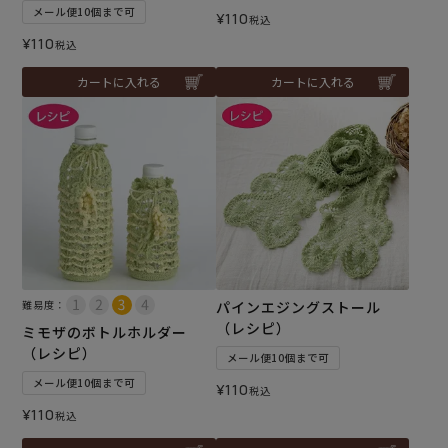
メール便10個まで可
¥
110
税込
¥
110
税込
カートに入れる
カートに入れる
難易度：
パインエジングストール
（レシピ）
ミモザのボトルホルダー
（レシピ）
メール便10個まで可
メール便10個まで可
¥
110
税込
¥
110
税込