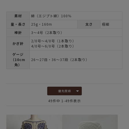
素材
綿（エジプト綿）100％
量・長さ
25g・160m
太さ
極細
棒針
3～4号（2本取り）
2/0号～4/0号（1本取り）
かぎ針
4/0号～6/0号（2本取り）
ゲージ
（10cm
26～27目・36～37段（2本取り）
角）
優先度順
49
件中
1
-
49
件表示