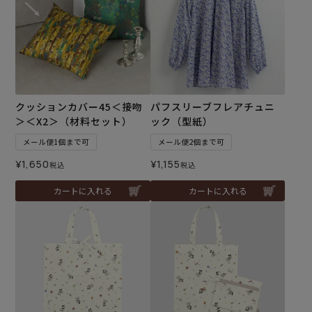
クッションカバー45＜接吻
パフスリーブフレアチュニ
＞＜X2＞（材料セット）
ック（型紙）
メール便1個まで可
メール便2個まで可
¥
1,650
¥
1,155
税込
税込
カートに入れる
カートに入れる