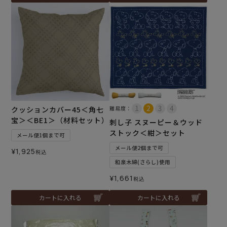
クッションカバー45＜角七
難易度：
宝＞＜BE1＞（材料セット）
刺し子 スヌーピー＆ウッド
ストック＜紺＞セット
メール便1個まで可
メール便2個まで可
¥
1,925
税込
和泉木綿(さらし)使用
¥
1,661
税込
カートに入れる
カートに入れる