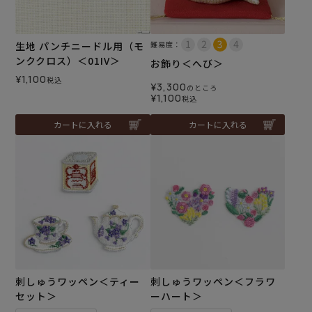
生地 パンチニードル用（モ
難易度：
ンククロス）＜01IV＞
お飾り＜へび＞
¥
1,100
税込
¥
3,300
のところ
¥
1,100
税込
カートに入れる
カートに入れる
刺しゅうワッペン＜ティー
刺しゅうワッペン＜フラワ
セット＞
ーハート＞