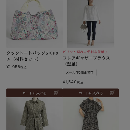
ピリッと切れる便利な型紙♪
タックトートバッグS＜P9
フレアギャザーブラウス
＞（材料セット）
（型紙）
¥
1,958
税込
メール便2個まで可
¥
1,540
税込
カートに入れる
カートに入れる