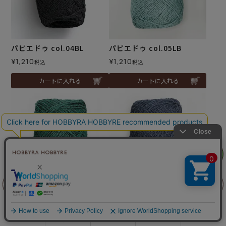
パピエドゥ col.04BL
パピエドゥ col.05LB
¥
1,210
¥
1,210
税込
税込
カートに入れる
カートに入れる
リリヤン
フェア
前に戻る
上に戻る
パピエドゥ col.06G
パピエドゥ col.07GR
¥
1,210
¥
1,210
税込
税込
商品を探す
手芸を学ぶ
ガイド
店舗情報
ログイン