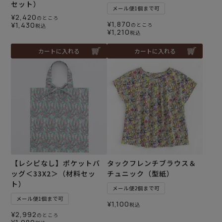
セット）
メール便1個まで可
¥
2,420
のところ
¥
1,870
¥
1,430
のところ
税込
¥
1,210
税込
カートに入れる
カートに入れる
【レシピなし】ポケットバ
タックフレンチブラウス＆
ッグ＜33X2＞（材料セッ
チュニック（型紙）
ト）
メール便2個まで可
メール便1個まで可
¥
1,100
税込
¥
2,992
のところ