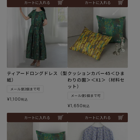
カートに入れる
カートに入れる
ティアードロングドレス（型
クッションカバー45＜ひま
紙）
わりの園＞＜X1＞（材料セ
ット）
メール便2個まで可
メール便1個まで可
¥
1,100
税込
¥
1,650
税込
カートに入れる
カートに入れる