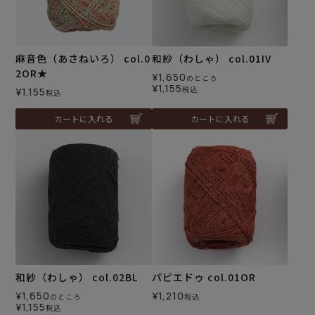
麻音色（あさねいろ） col.0
和紗（わしゃ） col.01IV
2OR★
¥
1,650
のところ
¥
1,155
税込
¥
1,155
税込
カートに入れる
カートに入れる
和紗（わしゃ） col.02BL
パピエドゥ col.01OR
¥
1,650
¥
1,210
のところ
税込
¥
1,155
税込