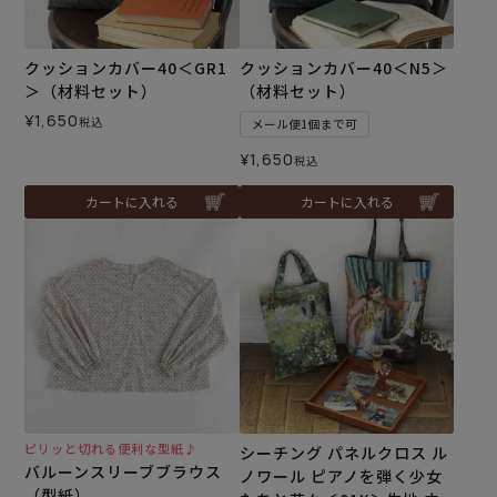
クッションカバー40＜GR1
クッションカバー40＜N5＞
＞（材料セット）
（材料セット）
¥
1,650
税込
メール便1個まで可
¥
1,650
税込
カートに入れる
カートに入れる
ピリッと切れる便利な型紙♪
シーチング パネルクロス ル
バルーンスリーブブラウス
ノワール ピアノを弾く少女
（型紙）