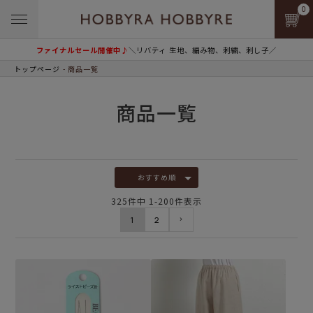
0
ファイナルセール開催中♪
＼リバティ 生地、編み物、刺繍、刺し子／
トップページ
商品一覧
商品一覧
おすすめ順
325
件中
1
-
200
件表示
1
2