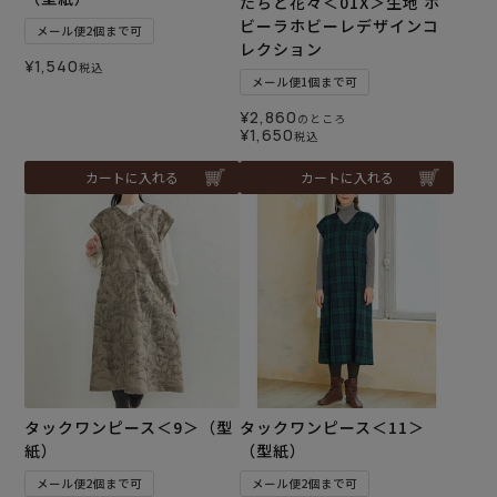
たちと花々＜01X＞生地 ホ
ビーラホビーレデザインコ
メール便2個まで可
レクション
¥
1,540
税込
メール便1個まで可
¥
2,860
のところ
¥
1,650
税込
カートに入れる
カートに入れる
タックワンピース＜9＞（型
タックワンピース＜11＞
紙）
（型紙）
メール便2個まで可
メール便2個まで可