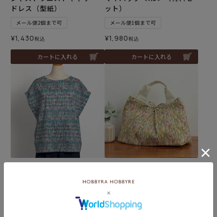
ドレス（型紙）
ット）
メール便2個まで可
メール便1個まで可
¥
1,430
¥
1,980
税込
税込
カートに入れる
カートに入れる
タックスリーブTブラウス
タックトートバッグS＜Y1＞
（型紙）
（材料セット）
¥
1,958
税込
メール便2個まで可
¥
1,155
税込