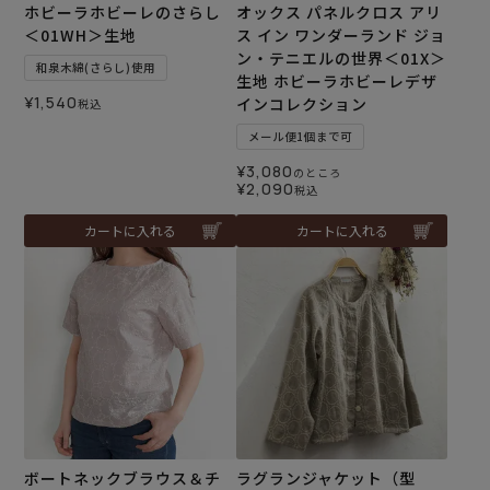
ホビーラホビーレのさらし
オックス パネルクロス アリ
＜01WH＞生地
ス イン ワンダーランド ジョ
ン・テニエルの世界＜01X＞
和泉木綿(さらし)使用
生地 ホビーラホビーレデザ
¥
1,540
インコレクション
税込
メール便1個まで可
¥
3,080
のところ
¥
2,090
税込
カートに入れる
カートに入れる
ボートネックブラウス＆チ
ラグランジャケット（型