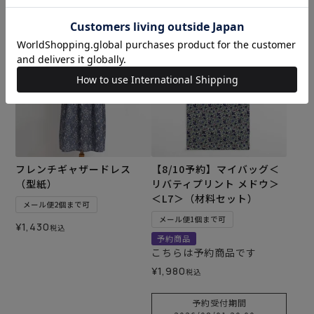
カートに入れる
カートに入れる
フレンチギャザードレス
【8/10予約】マイバッグ＜
（型紙）
リバティプリント メドウ＞
＜L7＞（材料セット）
メール便2個まで可
メール便1個まで可
¥
1,430
税込
予約商品
こちらは予約商品です
¥
1,980
税込
予約受付期間