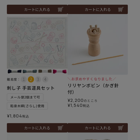
カートに入れる
カートに入れる
＼お求めやすくなりました／
難易度：
リリヤンボビン（かぎ針
刺し子 手芸道具セット
付）
メール便2個まで可
¥
2,200
のところ
¥
1,540
税込
和泉木綿(さらし)使用
¥
1,804
税込
カートに入れる
カートに入れる