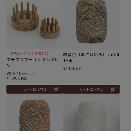
＼お求めやすくなりました／
麻音色（あさねいろ） col.0
プチフラワーリリヤンボビ
1Y★
ン
¥
1,155
税込
¥
2,640
のところ
¥
1,980
税込
カートに入れる
カートに入れる