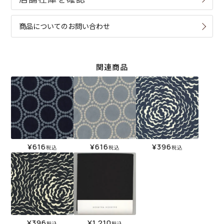
商品についてのお問い合わせ
関連商品
¥
616
¥
616
¥
396
税込
税込
税込
¥
396
¥
1,210
税込
税込