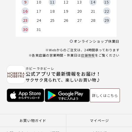
9
9
10
11
12
13
14
15
6
16
17
18
19
20
21
22
23
24
25
26
27
28
29
30
31
オンラインショップ休業日
※Webからのご注文は、24時間承っております
※各実店舗の営業時間・休業日は
店舗情報
をご覧ください
ホビーラホビーレ
公式アプリで最新情報をお届け！
サクサク見られて、楽しいお買い物♪
詳しくはこちら
お買い物ガイド
マイページ