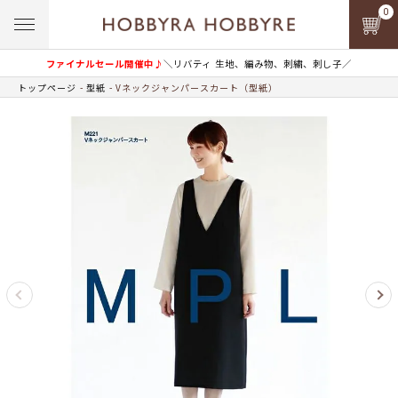
0
ファイナルセール開催中♪
＼リバティ 生地、編み物、刺繍、刺し子／
トップページ
型紙
Vネックジャンパースカート（型紙）