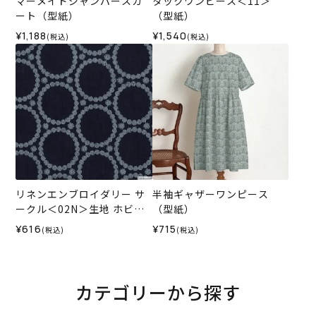
マーメイドジャンパースカ
タックワンピース＜11＞
ート（型紙）
（型紙）
¥1,188
¥1,540
(税込)
(税込)
リネンエンブロイダリー サ
半袖ギャザーワンピース
ークル＜02N＞生地 ホビー
（型紙）
ラホビーレデザインコレク
¥616
¥715
(税込)
(税込)
ション
カテゴリーから探す