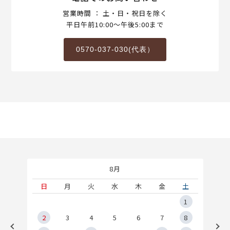
営業時間 ： 土・日・祝日を除く
平日午前10:00～午後5:00まで
0570-037-030(代表）
8月
土
日
月
火
水
木
金
土
5
1
2
2
3
4
5
6
7
8