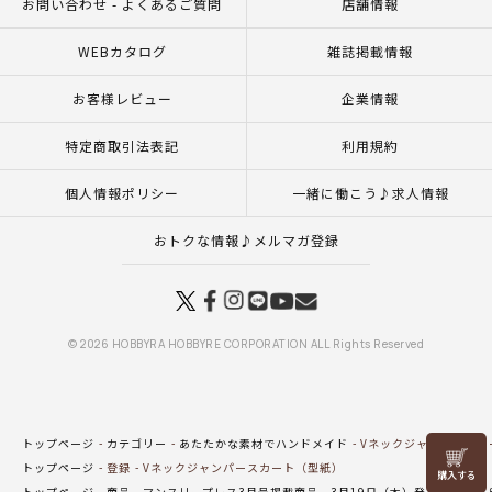
お問い合わせ - よくあるご質問
店舗情報
WEBカタログ
雑誌掲載情報
お客様レビュー
企業情報
特定商取引法表記
利用規約
個人情報ポリシー
一緒に働こう♪求人情報
おトクな情報♪メルマガ登録
© 2026 HOBBYRA HOBBYRE CORPORATION ALL Rights Reserved
トップページ
カテゴリー
あたたかな素材でハンドメイド
Vネックジャンパースカ
リリヤン
トップページ
登録
Vネックジャンパースカート（型紙）
フェア
トップページ
商品
マンスリープレス3月号掲載商品
3月19日（木）発売の新商品