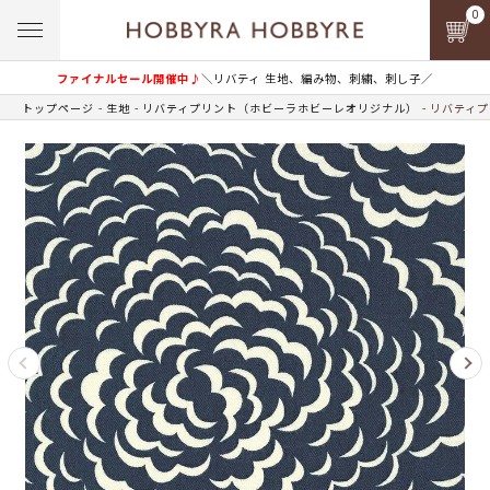
0
ファイナルセール開催中♪
＼リバティ 生地、編み物、刺繍、刺し子／
トップページ
生地
リバティプリント（ホビーラホビーレオリジナル）
リバティプ