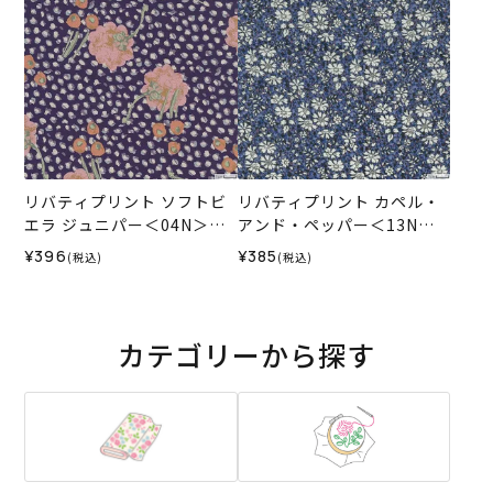
リバティプリント ソフトビ
リバティプリント カペル・
エラ ジュニパー＜04N＞生
アンド・ペッパー＜13N＞
地 （ホビーラホビーレオリ
生地 （ホビーラホビーレオ
¥396
¥385
(税込)
(税込)
ジナル）2025AW
リジナル）2024AW
カテゴリーから探す