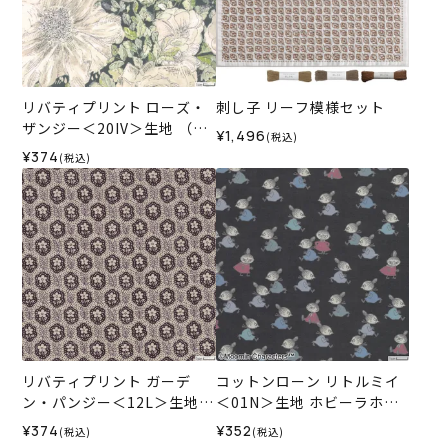
リバティプリント ローズ・
刺し子 リーフ模様セット
ザンジー＜20IV＞生地 （ホ
¥1,496
(税込)
ビーラホビーレオリジナ
¥374
(税込)
ル）2026SS
リバティプリント ガーデ
コットンローン リトルミイ
ン・パンジー＜12L＞生地
＜01N＞生地 ホビーラホビ
（ホビーラホビーレオリジ
ーレデザインコレクション
¥374
¥352
(税込)
(税込)
ナル）2026AW