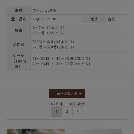
素材
ウール 100%
量・長さ
25g ・ 150m
太さ
合細
1～2号（1本どり）
棒針
3～5号（2本どり）
2/0号～4/0号(1本どり)
かぎ針
3/0号～5/0号(2本どり)
ゲージ
28～30目 ・ 40～42段(1本どり)
（10cm
22～24目 ・ 30～32段(2本どり)
角）
価格が高い順
102
件中
1
-
60
件表示
1
2