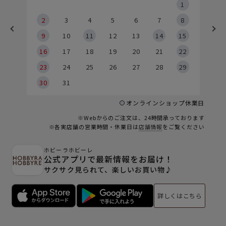
5
1
2
2
3
4
5
6
7
8
9
9
10
11
12
13
14
15
6
16
17
18
19
20
21
22
23
24
25
26
27
28
29
30
31
オンラインショップ休業日
※Webからのご注文は、24時間承っております
※各実店舗の営業時間・休業日は
店舗情報
をご覧ください
ホビーラホビーレ
公式アプリで最新情報をお届け！
サクサク見られて、楽しいお買い物♪
詳しくはこちら