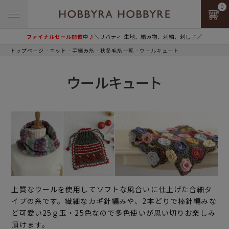
0
ファイナルセール開催中♪
＼リバティ 生地、編み物、刺繍、刺し子／
トップページ
ニット
手編み糸
秋冬毛糸一覧
ウールキュート
ウールキュート
上質なウールを使用してソフトな風合いに仕上げた合細タ
イプの糸です。繊細なカギ針編みや、2本どりで棒針編みな
ど可愛い25ｇ玉・25色なので多色使いが思い切りお楽しみ
頂けます。