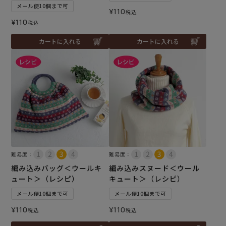
メール便10個まで可
¥
110
税込
¥
110
税込
カートに入れる
カートに入れる
難易度：
難易度：
編み込みバッグ＜ウールキ
編み込みスヌード＜ウール
ュート＞（レシピ）
キュート＞（レシピ）
メール便10個まで可
メール便10個まで可
¥
110
¥
110
税込
税込