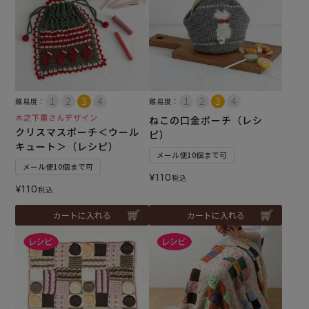
難易度：
難易度：
木之下薫さんデザイン
ねこの口金ポーチ（レシ
クリスマスポーチ＜ウール
ピ）
キュート＞（レシピ）
メール便10個まで可
メール便10個まで可
¥
110
税込
¥
110
税込
カートに入れる
カートに入れる