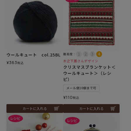
ウールキュート col.25BL
難易度：
木之下薫さんデザイン
¥
363
税込
クリスマスブランケット＜
ウールキュート＞（レシ
ピ）
メール便10個まで可
¥
110
税込
カートに入れる
カートに入れる