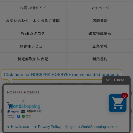
お買い物ガイド
マイページ
お問い合わせ - よくあるご質問
店舗情報
WEBカタログ
雑誌掲載情報
お客様レビュー
企業情報
特定商取引法表記
利用規約
個人情報ポリシー
一緒に働こう♪求人情報
おトクな情報♪メルマガ登録
リリヤン
リリヤン
フェア
フェア
© 2026 HOBBYRA HOBBYRE CORPORATION ALL Rights Reserved
前に戻る
前に戻る
上に戻る
上に戻る
商品を探す
手芸を学ぶ
ガイド
店舗情報
ログイン