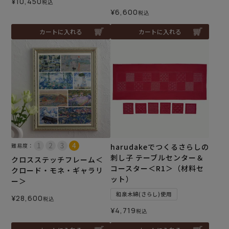
¥
10,450
税込
¥
6,600
税込
カートに入れる
カートに入れる
難易度：
harudakeでつくるさらしの
刺し子 テーブルセンター＆
クロスステッチフレーム＜
コースター＜R1＞（材料セ
クロード・モネ・ギャラリ
ット）
ー＞
和泉木綿(さらし)使用
¥
28,600
税込
¥
4,719
税込