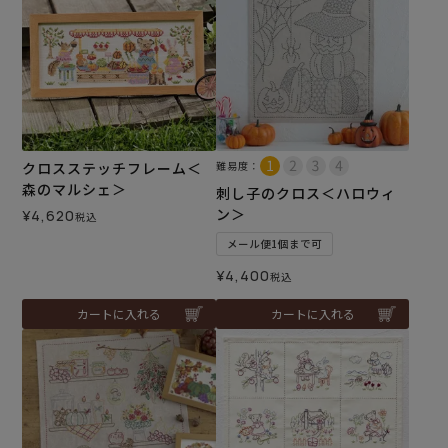
クロスステッチフレーム＜
難易度：
森のマルシェ＞
刺し子のクロス＜ハロウィ
ン＞
¥
4,620
税込
メール便1個まで可
¥
4,400
税込
カートに入れる
カートに入れる