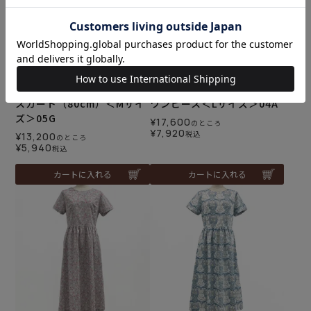
リバティプリント イージー
リバティプリント フレンチ
スカート（80cm）＜Mサイ
ワンピース＜Lサイズ＞04A
ズ＞05G
¥
17,600
のところ
¥
7,920
税込
¥
13,200
のところ
¥
5,940
税込
カートに入れる
カートに入れる