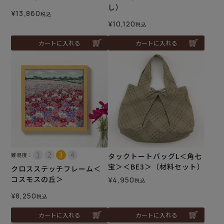
し）
¥
13,860
税込
¥
10,120
税込
カートに入れる
カートに入れる
難易度：
タックトートバッグL＜角七
宝＞＜BE3＞（材料セット）
クロスステッチフレーム＜
コスモスの丘＞
¥
4,950
税込
¥
8,250
税込
カートに入れる
カートに入れる