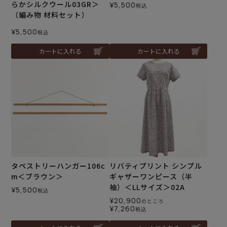
らかシルクウール03GR＞
¥
5,500
税込
（編み物 材料セット）
¥
5,500
税込
カートに入れる
カートに入れる
タペストリーハンガー106c
リバティプリント シンプル
m＜ブラウン＞
ギャザーワンピース（半
袖）＜LLサイズ＞02A
¥
5,500
税込
¥
20,900
のところ
¥
7,260
税込