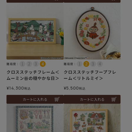
難易度：
難易度：
クロスステッチフレーム＜
クロスステッチフープフレ
ムーミン谷の穏やかな日＞
ーム＜リトルミイ＞
¥
14,300
¥
5,500
税込
税込
カートに入れる
カートに入れる