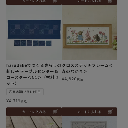
カートに入れる
カートに入れる
harudakeでつくるさらしの
クロスステッチフレーム＜
刺し子 テーブルセンター＆
森のなかま＞
コースター＜N1＞（材料セ
¥
4,620
税込
ット）
和泉木綿(さらし)使用
¥
4,719
税込
カートに入れる
カートに入れる