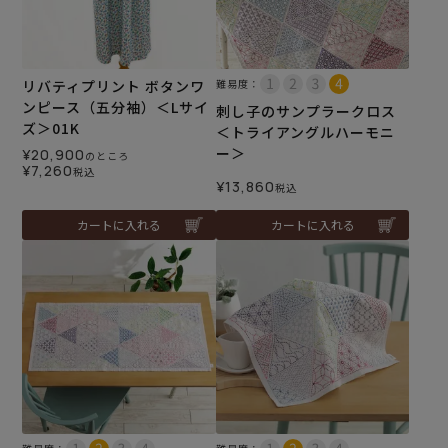
リバティプリント ボタンワ
難易度：
ンピース（五分袖）＜Lサイ
刺し子のサンプラークロス
ズ＞01K
＜トライアングルハーモニ
ー＞
¥
20,900
のところ
¥
7,260
税込
¥
13,860
税込
カートに入れる
カートに入れる