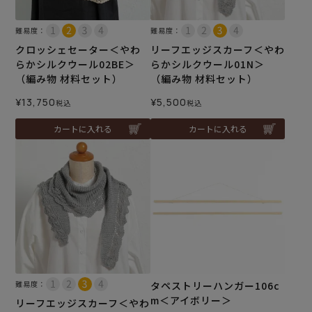
難易度：
難易度：
クロッシェセーター＜やわ
リーフエッジスカーフ＜やわ
らかシルクウール02BE＞
らかシルクウール01N＞
（編み物 材料セット）
（編み物 材料セット）
¥
13,750
¥
5,500
税込
税込
カートに入れる
カートに入れる
難易度：
タペストリーハンガー106c
m＜アイボリー＞
リーフエッジスカーフ＜やわ