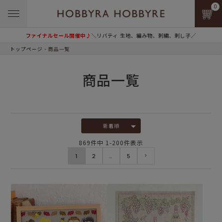
0
ファイナルセール開催中♪
＼リバティ 生地、編み物、刺繍、刺し子／
トップページ
商品一覧
商品一覧
新着順
869
件中
1
-
200
件表示
1
2
…
5