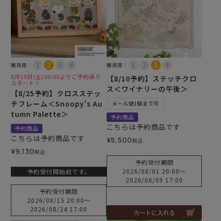
難易度：
難易度：
8月15日(土)20:00よりご予約承り
【8/10予約】ステッチクロ
スタート！
ス＜ワイナリーの午後＞
【8/25予約】クロスステッ
チフレーム＜Snoopy's Au
メール便1個まで可
tumn Palette＞
予約商品
こちらは予約商品です
予約商品
こちらは予約商品です
¥
5,500
税込
¥
9,130
税込
予約受付期間
2026/08/01 20:00
〜
予約受付開始前です。
2026/08/09 17:00
予約受付期間
2026/08/15 20:00
〜
2026/08/24 17:00
カートに入れる