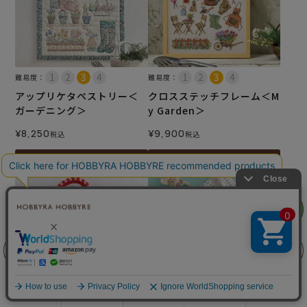
難易度：
難易度：
アップリケタペストリー＜
クロスステッチフレーム＜M
ガーデニング＞
y Garden＞
¥
8,250
¥
9,900
税込
税込
カートに入れる
カートに入れる
リリヤン
フェア
前に戻る
上に戻る
商品を探す
手芸を学ぶ
ガイド
店舗情報
ログイン