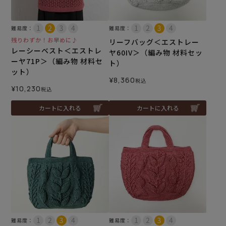
難易度：
難易度：
残りわずか！お早めに♪
リーフバッグ＜エストレー
レーシーベスト＜エストレ
ヤ60IV＞（編み物 材料セッ
ーヤ71P＞（編み物 材料セ
ト）
ット）
¥
8,360
税込
¥
10,230
税込
カートに入れる
カートに入れる
難易度：
難易度：