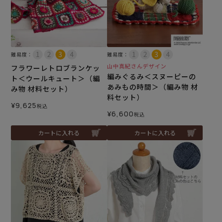
難易度：
難易度：
山中真紀さんデザイン
フラワーレトロブランケッ
編みぐるみ＜スヌーピーの
ト＜ウールキュート＞（編
あみもの時間＞（編み物 材
み物 材料セット）
料セット）
¥
9,625
税込
¥
6,600
税込
カートに入れる
カートに入れる