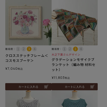
難易度：
難易度：
木之下薫さんデザイン
クロスステッチフレーム＜
グラデーションモザイクブ
コスモスブーケ＞
ランケット（編み物 材料セ
¥
7,040
税込
ット）
¥
11,803
税込
カートに入れる
カートに入れる