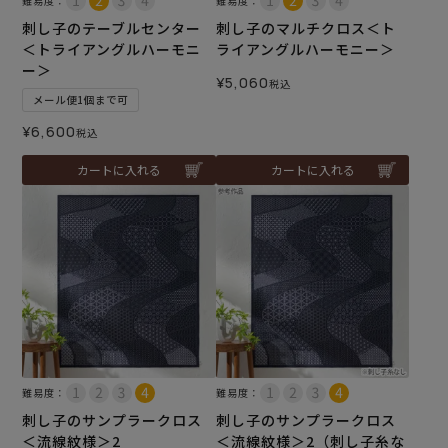
難易度：
難易度：
刺し子のテーブルセンター
刺し子のマルチクロス＜ト
＜トライアングルハーモニ
ライアングルハーモニー＞
ー＞
¥
5,060
税込
メール便1個まで可
¥
6,600
税込
カートに入れる
カートに入れる
難易度：
難易度：
刺し子のサンプラークロス
刺し子のサンプラークロス
＜流線紋様＞2
＜流線紋様＞2（刺し子糸な