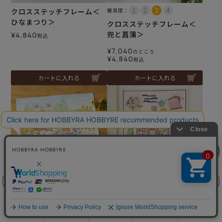
クロスステッチフレーム＜
難易度：
ひなまつり＞
クロスステッチフレーム＜
兜と菖蒲＞
¥
4,840
税込
¥
7,040
のところ
¥
4,840
税込
カートに入れる
カートに入れる
リリヤン
フェア
前に戻る
上に戻る
入荷しました♪
クロスステッチタペストリ
ステッチクロス＜ひまわり
ー＜メルスリー＞
ガーデン＞
¥
4,840
税込
商品を探す
手芸を学ぶ
ガイド
店舗情報
ログイン