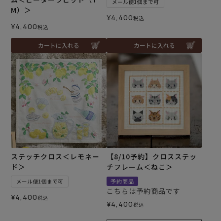
メール便1個まで可
M）＞
¥
4,400
税込
¥
4,400
税込
カートに入れる
カートに入れる
ステッチクロス＜レモネー
【8/10予約】クロスステッ
ド＞
チフレーム＜ねこ＞
予約商品
メール便1個まで可
こちらは予約商品です
¥
4,400
税込
¥
4,400
税込