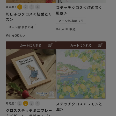
難易度：
ステッチクロス＜桜の咲く
風景＞
刺し子のクロス＜紅葉とリ
ス＞
メール便1個まで可
メール便1個まで可
¥
4,400
税込
¥
4,400
税込
カートに入れる
カートに入れる
難易度：
ステッチクロス＜レモンと
海＞
クロスステッチミニフレー
ム＜ピーターラビット（T