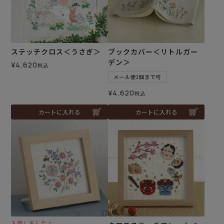
ステッチクロス＜うさぎ＞
ブックカバー＜リトルガー
デン＞
¥
4,620
税込
メール便1個まで可
¥
4,620
税込
カートに入れる
カートに入れる
入荷しました♪