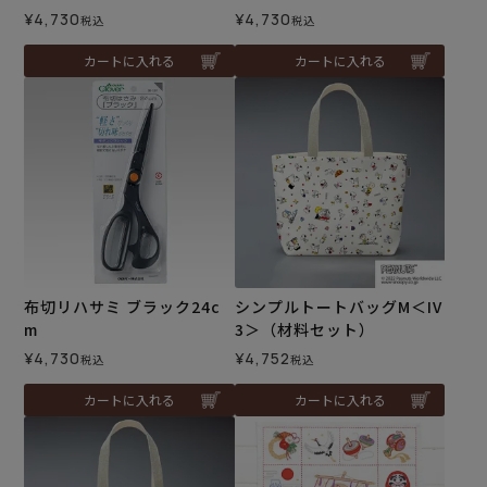
¥
4,730
¥
4,730
税込
税込
カートに入れる
カートに入れる
布切リハサミ ブラック24c
シンプルトートバッグM＜IV
m
3＞（材料セット）
¥
4,730
¥
4,752
税込
税込
カートに入れる
カートに入れる