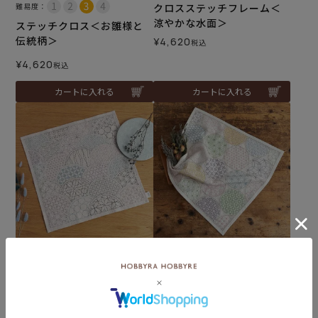
難易度：
クロスステッチフレーム＜
涼やかな水面＞
ステッチクロス＜お雛様と
伝統柄＞
¥
4,620
税込
¥
4,620
税込
カートに入れる
カートに入れる
難易度：
難易度：
刺し子のマルチクロス＜変
刺し子のマルチクロス＜丸
わり青海波＞
あわせ＞
¥
4,620
¥
4,620
税込
税込