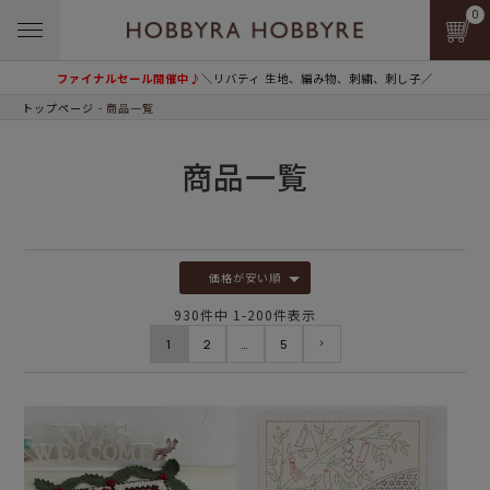
0
ファイナルセール開催中♪
＼リバティ 生地、編み物、刺繍、刺し子／
トップページ
商品一覧
商品一覧
価格が安い順
930
件中
1
-
200
件表示
1
2
…
5