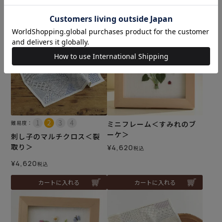
カートに入れる
カートに入れる
難易度：
ミニフレーム＜すみれのブ
ーケ＞
刺し子のマルチクロス＜裂
取り＞
¥
4,620
税込
¥
4,620
税込
カートに入れる
カートに入れる