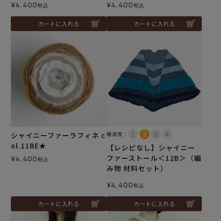
¥
4,400
¥
4,400
税込
税込
カートに入れる
カートに入れる
シャイニーファーラフィネ c
難易度：
ol.11BE★
【レシピなし】シャイニー
ファーストール＜12B＞（編
¥
4,400
税込
み物 材料セット）
¥
4,400
税込
カートに入れる
カートに入れる