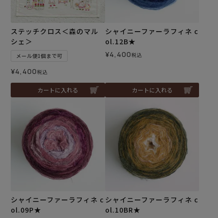
ステッチクロス＜森のマル
シャイニーファーラフィネ c
シェ＞
ol.12B★
¥
4,400
税込
メール便1個まで可
¥
4,400
税込
カートに入れる
カートに入れる
シャイニーファーラフィネ c
シャイニーファーラフィネ c
ol.09P★
ol.10BR★