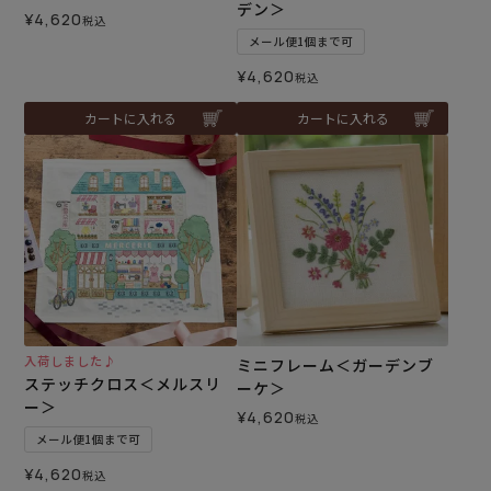
デン＞
¥
4,620
税込
メール便1個まで可
¥
4,620
税込
カートに入れる
カートに入れる
入荷しました♪
ミニフレーム＜ガーデンブ
ステッチクロス＜メルスリ
ーケ＞
ー＞
¥
4,620
税込
メール便1個まで可
¥
4,620
税込