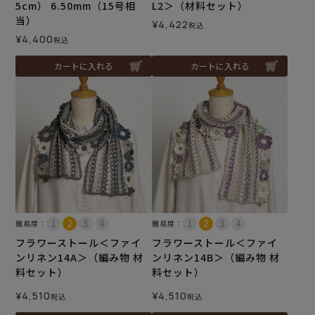
5cm） 6.50mm（15号相
L2＞（材料セット）
当）
¥
4,422
税込
¥
4,400
税込
カートに入れる
カートに入れる
難易度：
難易度：
フラワーストール＜ファイ
フラワーストール＜ファイ
ンリネン14A＞（編み物 材
ンリネン14B＞（編み物 材
料セット）
料セット）
¥
4,510
¥
4,510
税込
税込