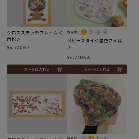
クロスステッチフレーム＜
難易度：
門松＞
ベビースタイ＜星空さんぽ
＞
¥
4,730
税込
¥
4,730
税込
カートに入れる
カートに入れる
難易度：