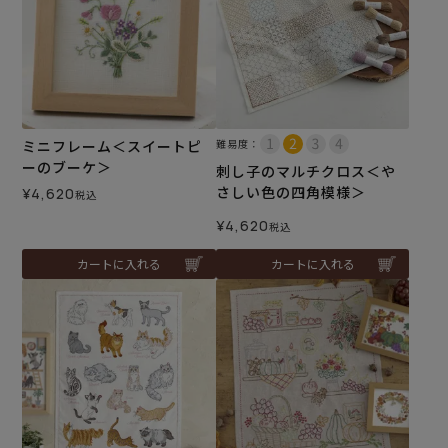
ミニフレーム＜スイートピ
難易度：
ーのブーケ＞
刺し子のマルチクロス＜や
さしい色の四角模様＞
¥
4,620
税込
¥
4,620
税込
カートに入れる
カートに入れる