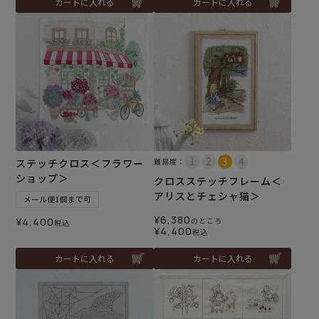
カートに入れる
カートに入れる
ステッチクロス＜フラワー
難易度：
ショップ＞
クロスステッチフレーム＜
アリスとチェシャ猫＞
メール便1個まで可
¥
6,380
¥
4,400
のところ
税込
¥
4,400
税込
カートに入れる
カートに入れる