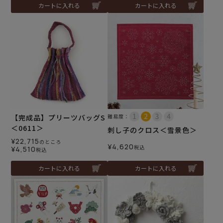
カートに入れる
カートに入れる
【完成品】プリーツバッグS
難易度：
＜0611＞
刺し子のクロス＜雪景色＞
¥
22,715
のところ
¥
4,620
税込
¥
4,510
税込
カートに入れる
カートに入れる