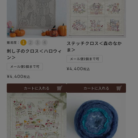
難易度：
ステッチクロス＜森のなか
ま＞
刺し子のクロス＜ハロウィ
ン＞
メール便1個まで可
メール便1個まで可
¥
4,400
税込
¥
4,400
税込
カートに入れる
カートに入れる