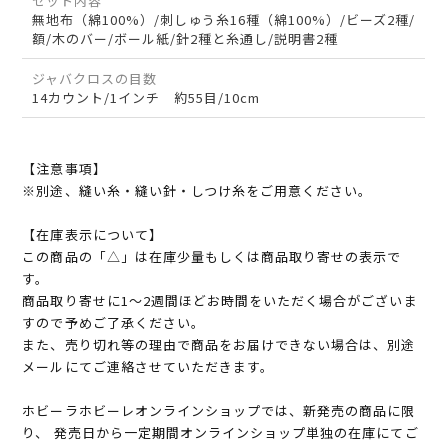
セット内容
無地布（綿100%）/刺しゅう糸16種（綿100%）/ビーズ2種/
額/木のバー/ボール紙/針2種と糸通し/説明書2種
ジャバクロスの目数
14カウント/1インチ 約55目/10cm
【注意事項】
※別途、縫い糸・縫い針・しつけ糸をご用意ください。
【在庫表示について】
この商品の「△」は在庫少量もしくは商品取り寄せの表示で
す。
商品取り寄せに1～2週間ほどお時間をいただく場合がございま
すので予めご了承ください。
また、売り切れ等の理由で商品をお届けできない場合は、別途
メールにてご連絡させていただきます。
ホビーラホビーレオンラインショップでは、新発売の商品に限
り、 発売日から一定期間オンラインショップ単独の在庫にてご