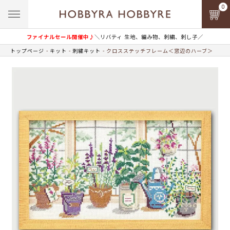
0
ファイナルセール開催中♪
＼リバティ 生地、編み物、刺繍、刺し子／
トップページ
キット
刺繍キット
クロスステッチフレーム＜窓辺のハーブ＞