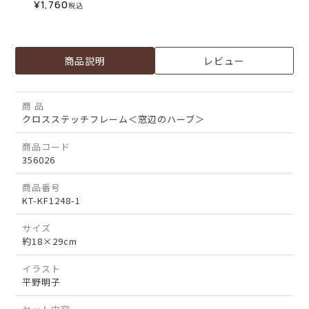
¥
1,760
税込
商品説明
レビュー
商 品
クロスステッチフレーム＜窓辺のハーブ＞
商品コード
356026
商品番号
KT-KF1248-1
サイズ
約18×29cm
イラスト
平野明子