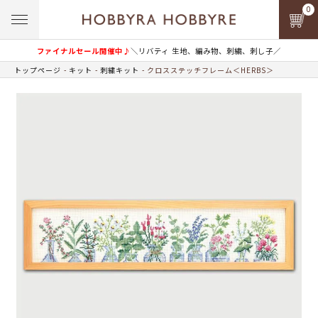
0
ファイナルセール開催中♪
＼リバティ 生地、編み物、刺繍、刺し子／
トップページ
キット
刺繍キット
クロスステッチフレーム＜HERBS＞