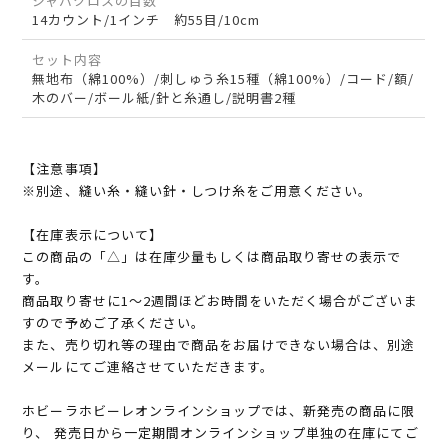
ジャバクロスの目数
14カウント/1インチ 約55目/10cm
セット内容
無地布（綿100%）/刺しゅう糸15種（綿100%）/コード/額/
木のバー/ボール紙/針と糸通し/説明書2種
【注意事項】
※別途、縫い糸・縫い針・しつけ糸をご用意ください。
【在庫表示について】
この商品の「△」は在庫少量もしくは商品取り寄せの表示で
す。
商品取り寄せに1～2週間ほどお時間をいただく場合がございま
すので予めご了承ください。
また、売り切れ等の理由で商品をお届けできない場合は、別途
メールにてご連絡させていただきます。
ホビーラホビーレオンラインショップでは、新発売の商品に限
り、 発売日から一定期間オンラインショップ単独の在庫にてご