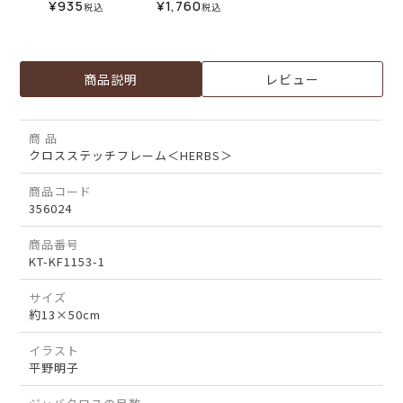
¥
935
¥
1,760
税込
税込
商品説明
レビュー
商 品
クロスステッチフレーム＜HERBS＞
商品コード
356024
商品番号
KT-KF1153-1
サイズ
約13×50cm
イラスト
平野明子