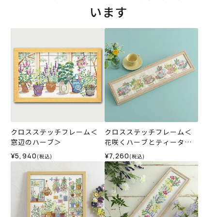
います
クロスステッチフレーム＜
クロスステッチフレーム＜
窓辺のハーブ＞
花咲くハーブとティータイ
ム＞
¥5,940
¥7,260
(税込)
(税込)