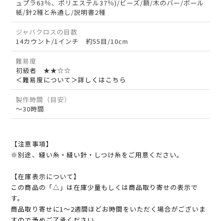
ュプラ63％、ポリエステル37％)/ビーズ/額/木のバー/ボール
紙/針2種と糸通し/説明書2種
ジャバクロスの目数
14カウント/1インチ 約55目/10cm
難易度
初級者 ★★☆☆
＜難易度について＞詳しくはこちら
製作時間（目安）
～30時間
【注意事項】
※別途、縫い糸・縫い針・しつけ糸をご用意ください。
【在庫表示について】
この商品の「△」は在庫少量もしくは商品取り寄せの表示で
す。
商品取り寄せに1～2週間ほどお時間をいただく場合がございま
すので予めご了承ください。