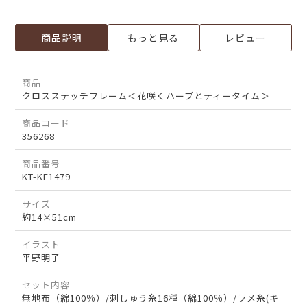
商品説明
もっと見る
レビュー
商品
クロスステッチフレーム＜花咲くハーブとティータイム＞
商品コード
356268
商品番号
KT-KF1479
サイズ
約14×51cm
イラスト
平野明子
セット内容
無地布（綿100％）/刺しゅう糸16種（綿100％）/ラメ糸(キ