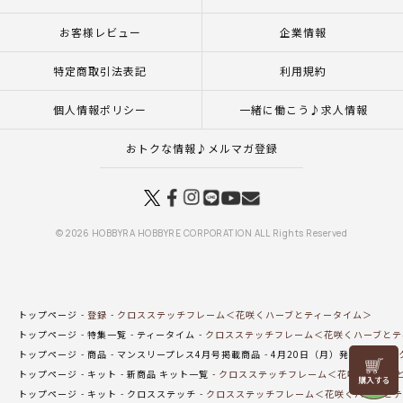
お客様レビュー
企業情報
特定商取引法表記
利用規約
個人情報ポリシー
一緒に働こう♪求人情報
おトクな情報♪メルマガ登録
© 2026 HOBBYRA HOBBYRE CORPORATION ALL Rights Reserved
トップページ
登録
クロスステッチフレーム＜花咲くハーブとティータイム＞
トップページ
特集一覧
ティータイム
クロスステッチフレーム＜花咲くハーブとテ
トップページ
商品
マンスリープレス4月号掲載商品
4月20日（月）発売の商品
リリヤン
トップページ
キット
新商品 キット一覧
クロスステッチフレーム＜花咲くハーブ
フェア
トップページ
キット
クロスステッチ
クロスステッチフレーム＜花咲くハーブとテ