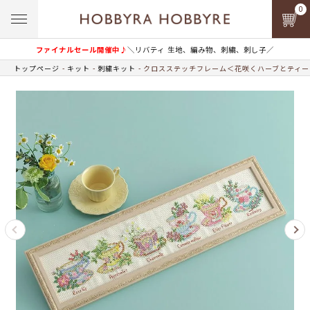
0
ファイナルセール開催中♪
＼リバティ 生地、編み物、刺繍、刺し子／
トップページ
キット
刺繍キット
クロスステッチフレーム＜花咲くハーブとティー