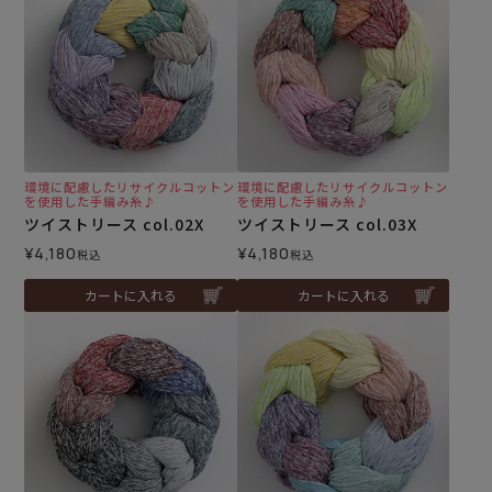
環境に配慮したリサイクルコットン
環境に配慮したリサイクルコットン
を使用した手編み糸♪
を使用した手編み糸♪
ツイストリース col.02X
ツイストリース col.03X
¥
4,180
¥
4,180
税込
税込
カートに入れる
カートに入れる