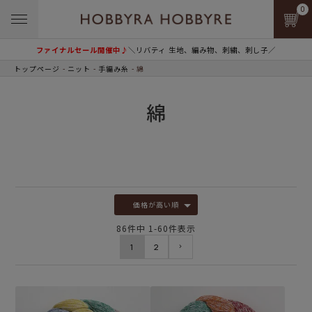
0
ファイナルセール開催中♪
＼リバティ 生地、編み物、刺繍、刺し子／
トップページ
ニット
手編み糸
綿
綿
価格が高い順
86
件中
1
-
60
件表示
1
2