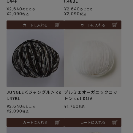
l.44P
l.46BE
¥
2,640
¥
2,640
のところ
のところ
¥
2,090
¥
2,090
税込
税込
カートに入れる
カートに入れる
JUNGLE＜ジャングル＞ co
プルミエオーガニックコッ
l.47BL
トン col.01IV
¥
2,640
¥
1,760
のところ
税込
¥
2,090
税込
カートに入れる
カートに入れる