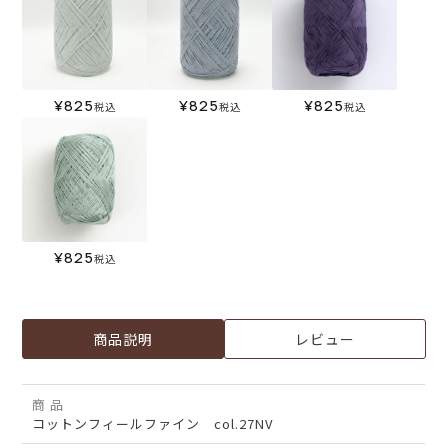
¥
825
¥
825
¥
825
税込
税込
税込
¥
825
税込
商品説明
レビュー
商 品
コットンフィールファイン col.27NV