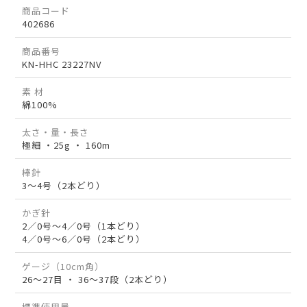
商品コード
402686
商品番号
KN-HHC 23227NV
素 材
綿100%
太さ・量・長さ
極細 ・25g ・ 160m
棒針
3～4号（2本どり）
かぎ針
2／0号～4／0号（1本どり）
4／0号～6／0号（2本どり）
ゲージ（10cm角）
26～27目 ・ 36～37段（2本どり）
標準使用量