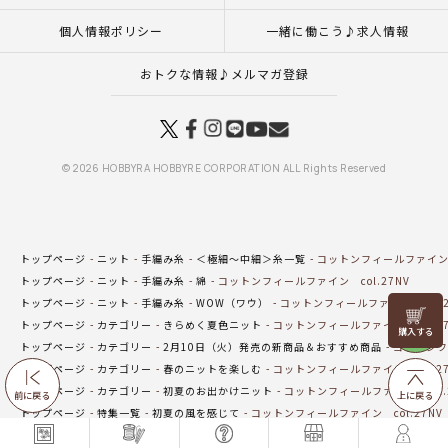
個人情報ポリシー
一緒に働こう♪求人情報
おトクな情報♪メルマガ登録
© 2026 HOBBYRA HOBBYRE CORPORATION ALL Rights Reserved
トップページ
ニット
手編み糸
＜極細～中細＞糸一覧
コットンフィールファイン c
トップページ
ニット
手編み糸
綿
コットンフィールファイン col.27NV
トップページ
ニット
手編み糸
WOW（ワウ）
コットンフィールファイン col.2
リリヤン
トップページ
カテゴリー
きらめく夏色ニット
コットンフィールファイン col.27
フェア
トップページ
カテゴリー
2月10日（火）発売の新商品＆おすすめ商品
コットンフィ
トップページ
カテゴリー
春のニットを楽しむ
コットンフィールファイン col.27
トップページ
カテゴリー
初夏のお出かけニット
コットンフィールファイン col.
前に戻る
上に戻る
トップページ
特集一覧
初夏の風を感じて
コットンフィールファイン col.27NV
トップページ
登録
コットンフィールファイン col.27NV