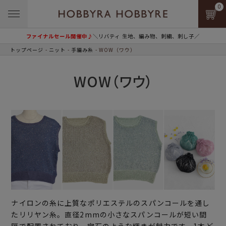
0
ファイナルセール開催中♪
＼リバティ 生地、編み物、刺繍、刺し子／
トップページ
ニット
手編み糸
WOW（ワウ）
WOW（ワウ）
ナイロンの糸に上質なポリエステルのスパンコールを通し
たリリヤン糸。直径2mmの小さなスパンコールが短い間
隔で配置されており、宝石のような輝きが魅力です。1本ど