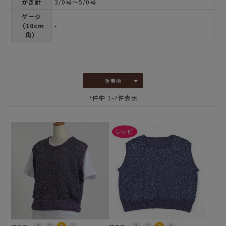
かぎ針
3/0号～5/0号
ゲージ
（10cm
-
角）
新着順
7
件中
1
-
7
件表示