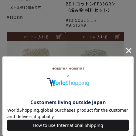
BE＋コットンFF33GR＞
メール便10個まで可
（編み物 材料セット）
¥
110
税込
¥
10,505
のところ
¥
9,515
税込
カートに入れる
カートに入れる
コットンフィールファイン c
コットンフィールファイ
ol.33GR
ン col.07LB
¥
825
¥
825
税込
税込
カートに入れる
カートに入れる