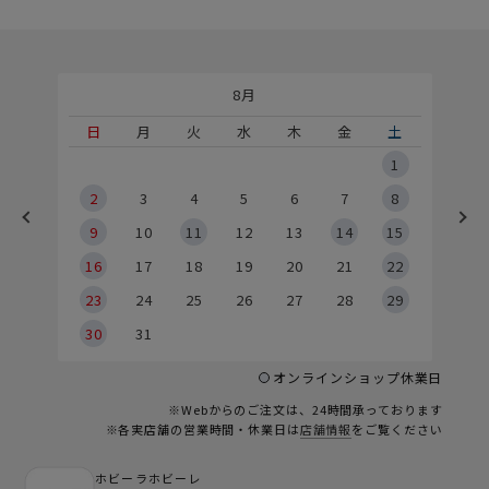
8月
土
日
月
火
水
木
金
土
5
1
2
2
3
4
5
6
7
8
9
9
10
11
12
13
14
15
6
16
17
18
19
20
21
22
23
24
25
26
27
28
29
30
31
オンラインショップ休業日
※Webからのご注文は、24時間承っております
※各実店舗の営業時間・休業日は
店舗情報
をご覧ください
ホビーラホビーレ