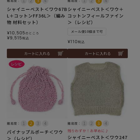
難易度：
難易度：
シャイニーベスト＜ワウ67B
シャイニーベスト＜ワウ＋
L＋コットンFF36L＞（編み
コットンフィールファイン
物 材料セット）
＞（レシピ）
メール便10個まで可
¥
10,505
のところ
¥
9,515
税込
¥
110
税込
カートに入れる
カートに入れる
難易度：
難易度：
残りわずか！お早めに♪
パイナップルポーチ＜ワウ
シャイニーベスト＜ワウ247
＞（レシピ）