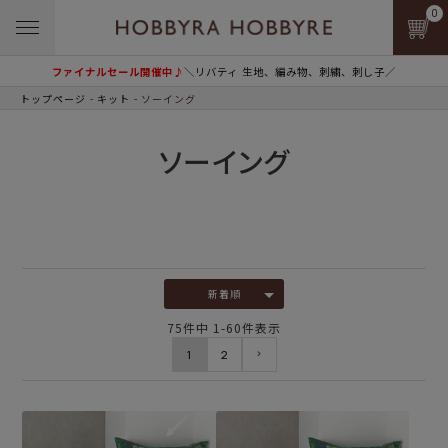
0
ファイナルセール開催中♪
＼リバティ 生地、編み物、刺繍、刺し子／
トップページ
キット
ソーイング
ソーイング
新着順
75
件中
1
-
60
件表示
1
2