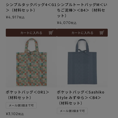
シンプルタックバッグ4＜G1
シンプルトートバッグM＜い
＞（材料セット）
ちご泥棒＞＜B4＞（材料セ
ット）
¥
4,917
税込
¥
4,070
税込
カートに入れる
カートに入れる
ポケットバッグ＜OR1＞
ポケットバッグ＜Sashiko
（材料セット）
Style みずゆら＞＜B4＞
（材料セット）
メール便1個まで可
メール便1個まで可
¥
3,102
税込