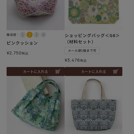
難易度：
ショッピングバッグ＜G6＞
（材料セット）
ピンクッション
メール便1個まで可
¥
2,750
税込
¥
3,476
税込
カートに入れる
カートに入れる