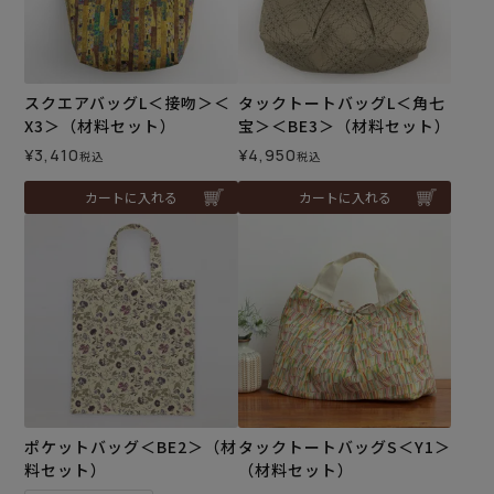
スクエアバッグL＜接吻＞＜
タックトートバッグL＜角七
X3＞（材料セット）
宝＞＜BE3＞（材料セット）
¥
3,410
¥
4,950
税込
税込
カートに入れる
カートに入れる
ポケットバッグ＜BE2＞（材
タックトートバッグS＜Y1＞
料セット）
（材料セット）