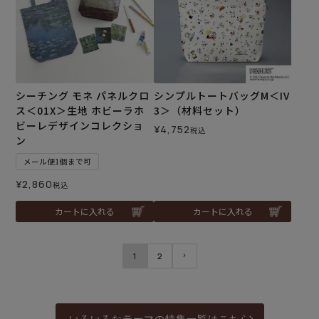
シーチング モネ パネルクロ
シンプルトートバッグM＜IV
ス＜01X＞生地 ホビーラホ
3＞（材料セット）
ビーレデザインコレクショ
¥
4,752
税込
ン
メール便1個まで可
¥
2,860
税込
カートに入れる
カートに入れる
1
2