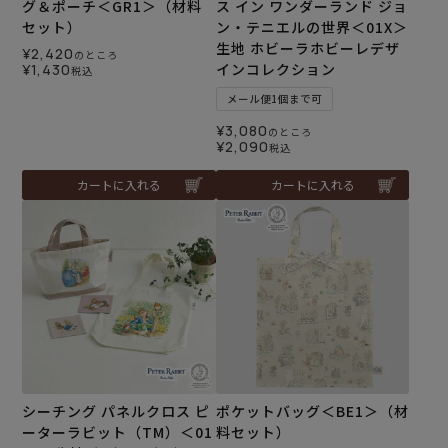
グ＆ポーチ＜GR1＞（材料
ス イン ワンダーランド ジョ
セット）
ン・テニエルの世界＜01X＞
生地 ホビーラホビーレデザ
¥
2,420
のところ
インコレクション
¥
1,430
税込
メール便1個まで可
¥
3,080
のところ
¥
2,090
税込
カートに入れる
カートに入れる
シーチング パネルクロス ピ
ポケットバッグ＜BE1＞（材
ーターラビット（TM）＜01
料セット）