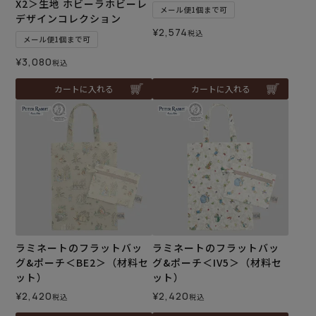
X2＞生地 ホビーラホビーレ
メール便1個まで可
デザインコレクション
¥
2,574
税込
メール便1個まで可
¥
3,080
税込
カートに入れる
カートに入れる
ラミネートのフラットバッ
ラミネートのフラットバッ
グ&ポーチ＜BE2＞（材料セ
グ&ポーチ＜IV5＞（材料セ
ット）
ット）
¥
2,420
¥
2,420
税込
税込