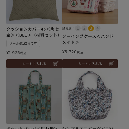
クッションカバー45＜角七
難易度：
宝＞＜BE1＞（材料セット）
ソーイングケース＜ハンド
メイド＞
メール便1個まで可
¥
5,720
¥
1,925
税込
税込
カートに入れる
カートに入れる
ポケットバッグ＜跳ね橋＞
シンプルエコバッグ＜GR1