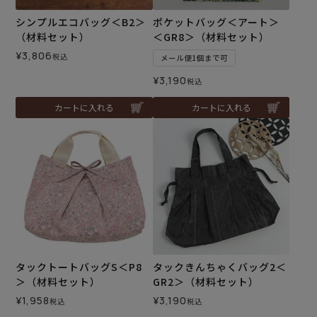
シンプルエコバッグ＜B2＞
ポケットバッグ＜アート＞
（材料セット）
＜GR8＞（材料セット）
¥
3,806
税込
メール便1個まで可
¥
3,190
税込
カートに入れる
カートに入れる
タックトートバッグS＜P8
タックきんちゃくバッグ2＜
＞（材料セット）
GR2＞（材料セット）
¥
1,958
¥
3,190
税込
税込