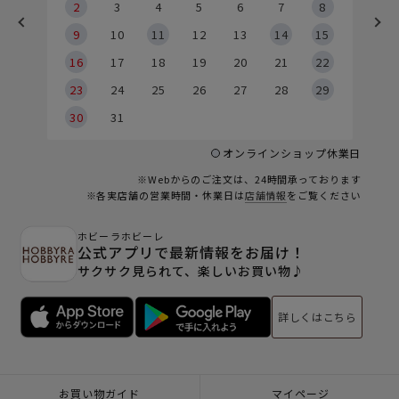
2
2
3
4
5
6
7
8
9
9
10
11
12
13
14
15
6
16
17
18
19
20
21
22
23
24
25
26
27
28
29
30
31
オンラインショップ休業日
※Webからのご注文は、24時間承っております
※各実店舗の営業時間・休業日は
店舗情報
をご覧ください
ホビーラホビーレ
公式アプリで最新情報をお届け！
サクサク見られて、楽しいお買い物♪
詳しくはこちら
お買い物ガイド
マイページ