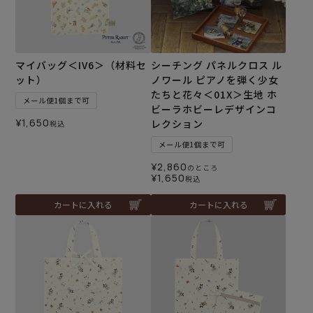
マイバッグ＜IV6＞（材料セ
シーチング パネルクロス ル
ット）
ノワール ピアノを弾く少女
たちと花々＜01X＞生地 ホ
メール便1個まで可
ビーラホビーレデザインコ
¥
1,650
レクション
税込
メール便1個まで可
¥
2,860
のところ
¥
1,650
税込
カートに入れる
カートに入れる