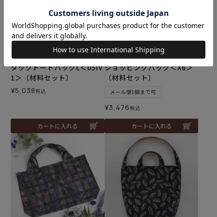
タックトートバッグL＜05IV
ショッピングバッグ＜X6＞
1＞（材料セット）
（材料セット）
¥
5,038
税込
メール便1個まで可
¥
3,476
税込
カートに入れる
カートに入れる