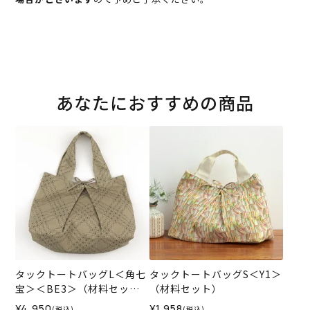
あなたにおすすめの商品
タックトートバッグL＜角七
タックトートバッグS＜Y1＞
宝＞＜BE3＞（材料セッ
（材料セット）
ト）
¥4,950
¥1,958
(税込)
(税込)