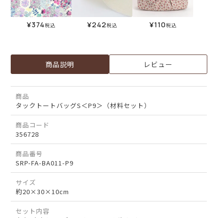
¥
374
¥
242
¥
110
税込
税込
税込
商品説明
レビュー
商品
タックトートバッグS＜P9＞（材料セット）
商品コード
356728
商品番号
SRP-FA-BA011-P9
サイズ
約20×30×10cm
セット内容