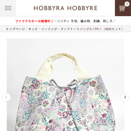
0
ファイナルセール開催中♪
＼リバティ 生地、編み物、刺繍、刺し子／
トップページ
キット
ソーイング
タックトートバッグS＜P9＞（材料セット）