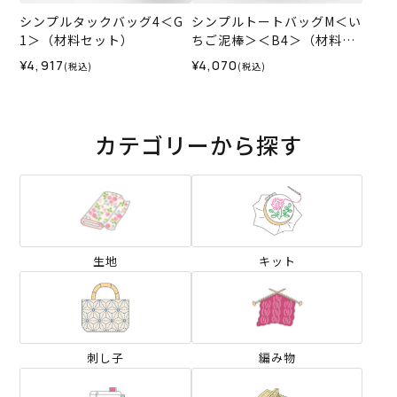
シンプルタックバッグ4＜G
シンプルトートバッグM＜い
1＞（材料セット）
ちご泥棒＞＜B4＞（材料セ
ット）
¥4,917
¥4,070
(税込)
(税込)
カテゴリーから探す
生地
キット
刺し子
編み物