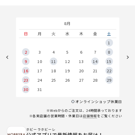
8月
土
日
月
火
水
木
金
土
5
1
2
2
3
4
5
6
7
8
9
9
10
11
12
13
14
15
6
16
17
18
19
20
21
22
23
24
25
26
27
28
29
30
31
オンラインショップ休業日
※Webからのご注文は、24時間承っております
※各実店舗の営業時間・休業日は
店舗情報
をご覧ください
ホビーラホビーレ
公式アプリで最新情報をお届け！