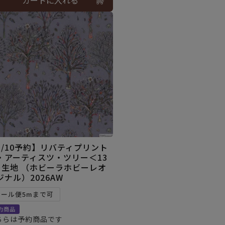
8/10予約】リバティプリント
・アーティスツ・ツリー＜13
＞生地 （ホビーラホビーレオ
ジナル）2026AW
メール便5mまで可
約商品
ちらは予約商品です