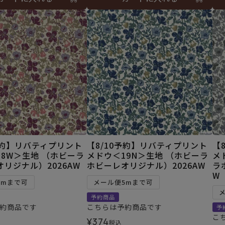
予約】リバティプリント
【8/10予約】リバティプリント
【
8W＞生地 （ホビーラ
メドウ＜19N＞生地 （ホビーラ
メ
リジナル）2026AW
ホビーレオリジナル）2026AW
ラ
W
5mまで可
メール便5mまで可
予約商品
約商品です
こちらは予約商品です
予
こ
¥
374
税込