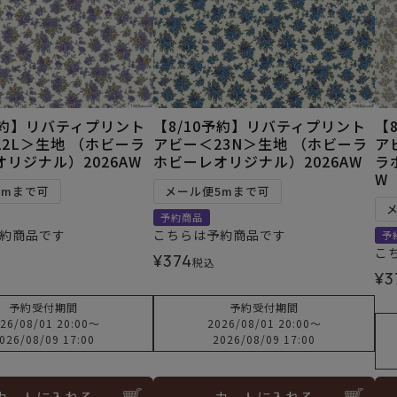
予約】リバティプリント
【8/10予約】リバティプリント
【
2L＞生地 （ホビーラ
アビー＜23N＞生地 （ホビーラ
ア
リジナル）2026AW
ホビーレオリジナル）2026AW
ラ
W
5mまで可
メール便5mまで可
予約商品
約商品です
こちらは予約商品です
予
こ
¥
374
税込
¥
3
予約受付期間
予約受付期間
26/08/01 20:00
〜
2026/08/01 20:00
〜
026/08/09 17:00
2026/08/09 17:00
カートに入れる
カートに入れる