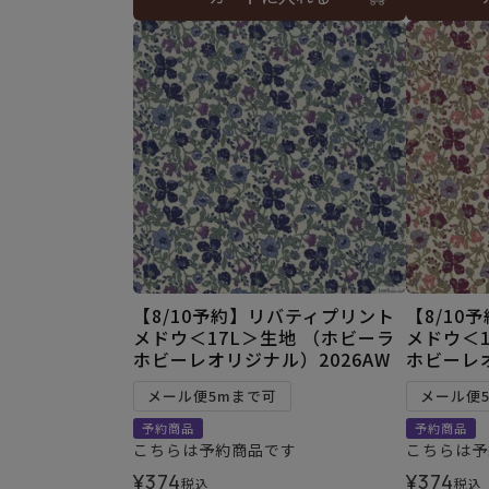
【8/10予約】リバティプリント
【8/10
メドウ＜17L＞生地 （ホビーラ
メドウ＜1
ホビーレオリジナル）2026AW
ホビーレオ
メール便5mまで可
メール便
予約商品
予約商品
こちらは予約商品です
こちらは予
¥
374
¥
374
税込
税込