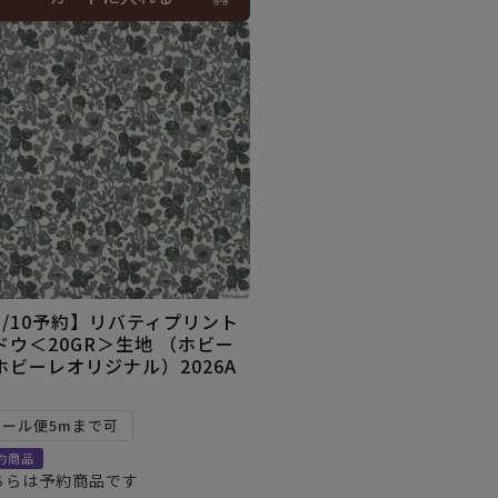
8/10予約】リバティプリント
ドウ＜20GR＞生地 （ホビー
ホビーレオリジナル）2026A
メール便5mまで可
約商品
ちらは予約商品です