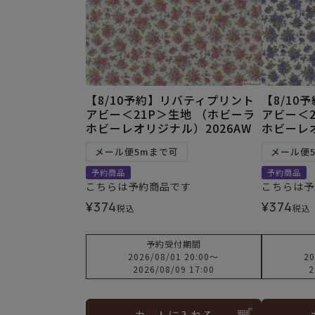
【8/10予約】リバティプリント
【8/10
アビー＜21P＞生地 （ホビーラ
アビー＜2
ホビーレオリジナル）2026AW
ホビーレオ
メール便5mまで可
メール便
予約商品
予約商品
こちらは予約商品です
こちらは予
¥
374
¥
374
税込
税込
予約受付期間
2026/08/01 20:00
〜
20
2026/08/09 17:00
2
カートに入れる