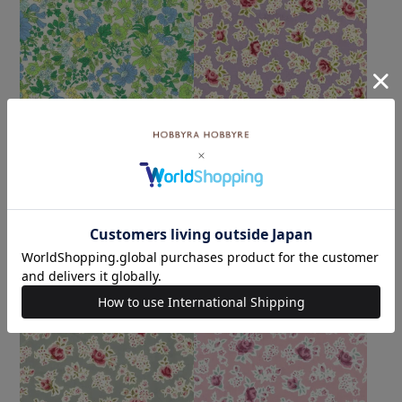
リバティプリント エミリー
リバティプリント ファリン
＜44G＞生地 （ホビーラホ
ダ＜07L2＞生地 ★復刻色
ビーレオリジナル）2025SS
（ホビーラホビーレオリジ
ナル）2025SS
メール便5mまで可
メール便5mまで可
¥
374
税込
¥
374
税込
カートに入れる
カートに入れる