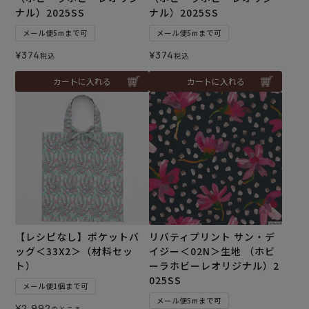
ナル）2025SS
ナル）2025SS
メール便5mまで可
メール便5mまで可
¥
374
¥
374
税込
税込
カートに入れる
カートに入れる
【レシピなし】ポケットバ
リバティプリント サン・デ
ッグ＜33X2＞（材料セッ
イジー＜02N＞生地 （ホビ
ト）
ーラホビーレオリジナル）2
025SS
メール便1個まで可
メール便5mまで可
¥
2,992
のところ