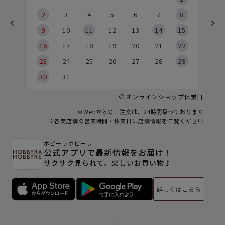
2
2
3
4
5
6
7
8
9
9
10
11
12
13
14
15
6
16
17
18
19
20
21
22
23
24
25
26
27
28
29
30
31
オンラインショップ休業日
※Webからのご注文は、24時間承っております
※各実店舗の営業時間・休業日は
店舗情報
をご覧ください
ホビーラホビーレ
公式アプリで最新情報をお届け！
サクサク見られて、楽しいお買い物♪
詳しくはこちら