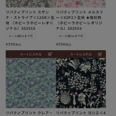
リバティプリント スザン
リバティプリント メルスリ
ナ・ストライプ＜12GR＞生
ー＜02P2＞生地 ★復刻色
地 （ホビーラホビーレオリ
（ホビーラホビーレオリジ
ジナル）2025SS
ナル）2025SS
メール便5mまで可
メール便5mまで可
¥
396
¥
396
税込
税込
カートに入れる
カートに入れる
リバティプリント クレア・
リバティプリント ヨシエ＜4