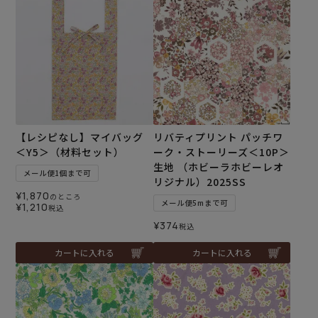
【レシピなし】マイバッグ
リバティプリント パッチワ
＜Y5＞（材料セット）
ーク・ストーリーズ＜10P＞
生地 （ホビーラホビーレオ
メール便1個まで可
リジナル）2025SS
¥
1,870
のところ
メール便5mまで可
¥
1,210
税込
¥
374
税込
カートに入れる
カートに入れる