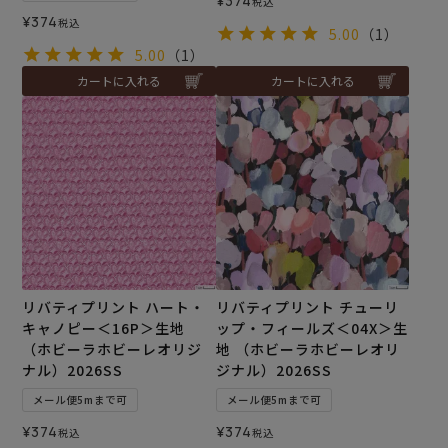
¥
374
税込
¥
374
税込
5.00
（1）
5.00
（1）
カートに入れる
カートに入れる
リバティプリント ハート・
リバティプリント チューリ
キャノピー＜16P＞生地
ップ・フィールズ＜04X＞生
（ホビーラホビーレオリジ
地 （ホビーラホビーレオリ
ナル）2026SS
ジナル）2026SS
メール便5mまで可
メール便5mまで可
¥
374
¥
374
税込
税込