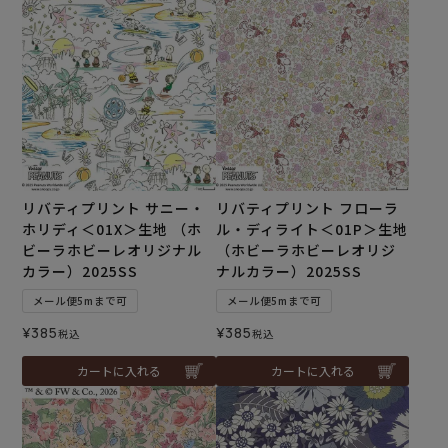
リバティプリント サニー・
リバティプリント フローラ
ホリディ＜01X＞生地 （ホ
ル・ディライト＜01P＞生地
ビーラホビーレオリジナル
（ホビーラホビーレオリジ
カラー）2025SS
ナルカラー）2025SS
メール便5mまで可
メール便5mまで可
¥
385
¥
385
税込
税込
カートに入れる
カートに入れる