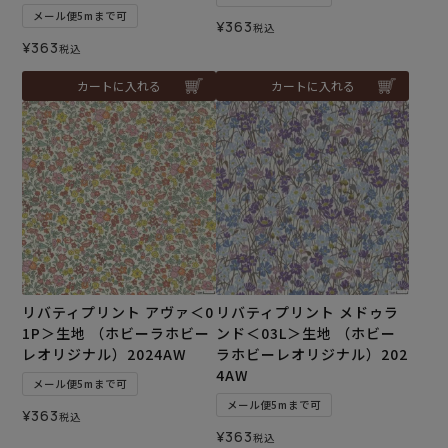
メール便5mまで可
¥
363
税込
¥
363
税込
カートに入れる
カートに入れる
リバティプリント アヴァ＜0
リバティプリント メドゥラ
1P＞生地 （ホビーラホビー
ンド＜03L＞生地 （ホビー
レオリジナル）2024AW
ラホビーレオリジナル）202
4AW
メール便5mまで可
メール便5mまで可
¥
363
税込
¥
363
税込