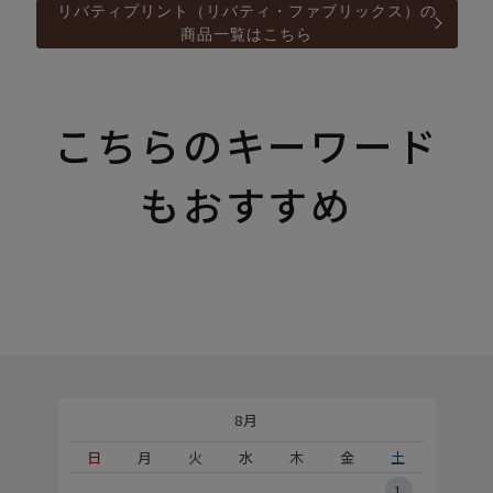
リバティプリント（リバティ・ファブリックス）の
商品一覧はこちら
こちらのキーワード
もおすすめ
8月
土
日
月
火
水
木
金
土
5
1