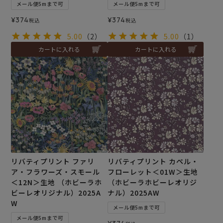
メール便5mまで可
メール便5mまで可
¥
374
¥
374
税込
税込
5.00
（2）
5.00
（1）
カートに入れる
カートに入れる
リバティプリント ファリ
リバティプリント カペル・
ア・フラワーズ・スモール
フローレット＜01W＞生地
＜12N＞生地 （ホビーラホ
（ホビーラホビーレオリジ
ビーレオリジナル）2025A
ナル）2025AW
W
メール便5mまで可
メール便5mまで可