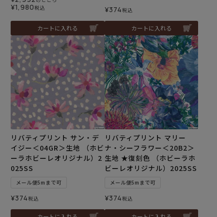
¥
1,980
税込
¥
374
税込
カートに入れる
カートに入れる
リバティプリント サン・デ
リバティプリント マリー
イジー＜04GR＞生地 （ホビ
ナ・シーフラワー＜20B2＞
ーラホビーレオリジナル）2
生地 ★復刻色 （ホビーラホ
025SS
ビーレオリジナル）2025SS
メール便5mまで可
メール便5mまで可
¥
374
¥
374
税込
税込
カートに入れる
カートに入れる