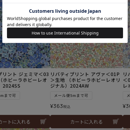
プリント ジェミマ＜03
リバティプリント アヴァ＜01P
リ
 （ホビーラホビーレオ
＞生地 （ホビーラホビーレオリ
＜
2024SS
ジナル）2024AW
レ
5mまで可
メール便5mまで可
¥
363
¥
3
税込
カートに入れる
カートに入れる