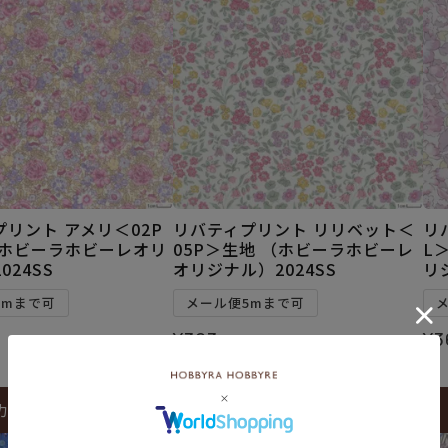
リント アメリ＜02P
リバティプリント リリベット＜
リ
（ホビーラホビーレオリ
05P＞生地 （ホビーラホビーレ
L
024SS
オリジナル）2024SS
リ
5mまで可
メール便5mまで可
¥
363
¥
3
税込
カートに入れる
カートに入れる