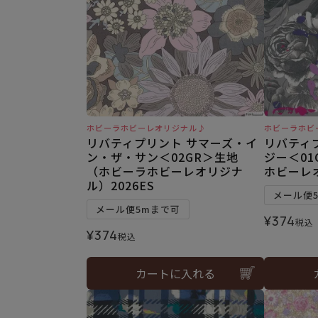
ホビーラホビーレオリジナル♪
ホビーラホビ
リバティプリント サマーズ・イ
リバティ
ン・ザ・サン＜02GR＞生地
ジー＜01
（ホビーラホビーレオリジナ
ホビーレオ
ル）2026ES
メール便
メール便5mまで可
¥
374
税込
¥
374
税込
カートに入れる