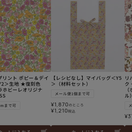
プリント ポピー＆デイ
【レシピなし】マイバッグ＜Y5
リ
Y2＞生地 ★復刻色
＞（材料セット）
ク
ラホビーレオリジナ
（
メール便1個まで可
SS
ル）
¥
1,870
のところ
5mまで可
¥
1,210
税込
¥
3
カートに入れる
カートに入れる