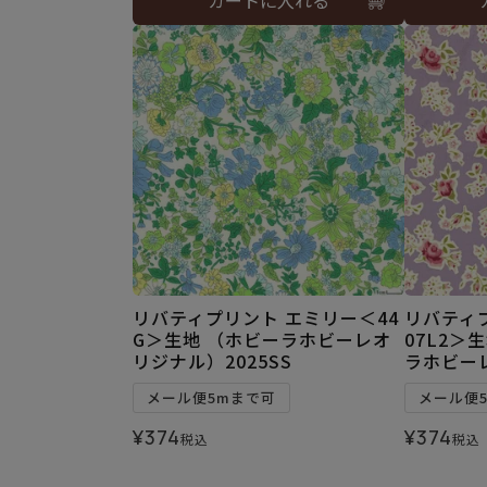
リバティプリント エミリー＜44
リバティ
G＞生地 （ホビーラホビーレオ
07L2＞
リジナル）2025SS
ラホビーレ
メール便5mまで可
メール便
¥
374
¥
374
税込
税込