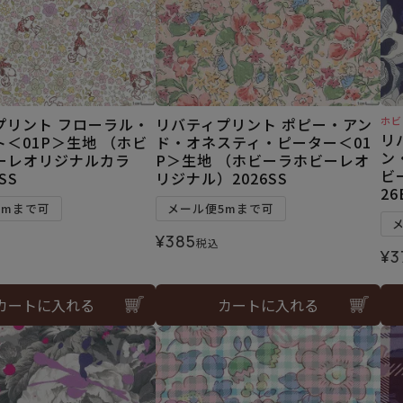
プリント フローラル・
リバティプリント ポピー・アン
ホビ
リ
＜01P＞生地 （ホビ
ド・オネスティ・ピーター＜01
ン
ーレオリジナルカラ
P＞生地 （ホビーラホビーレオ
ビ
SS
リジナル）2026SS
26
5mまで可
メール便5mまで可
¥
385
税込
¥
3
カートに入れる
カートに入れる