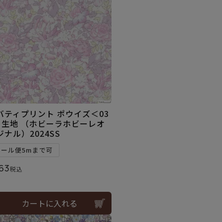
バティプリント ポウイズ＜03
＞生地 （ホビーラホビーレオ
ジナル）2024SS
メール便5mまで可
63
税込
カートに入れる