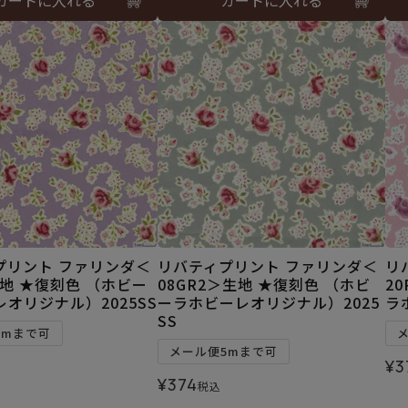
プリント ファリンダ＜
リバティプリント ファリンダ＜
リ
生地 ★復刻色 （ホビー
08GR2＞生地 ★復刻色 （ホビ
2
オリジナル）2025SS
ーラホビーレオリジナル）2025
ラ
SS
5mまで可
メール便5mまで可
¥
3
¥
374
税込