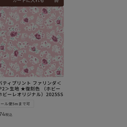
バティプリント ファリンダ＜
0P2＞生地 ★復刻色 （ホビー
ホビーレオリジナル）2025SS
メール便5mまで可
74
税込