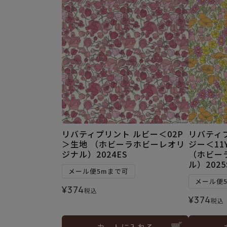
リバティプリント ルビー＜02P
リバティ
＞生地 （ホビーラホビーレオリ
ジー＜11
ジナル）2024ES
（ホビー
ル）2025
メール便5mまで可
メール便
¥
374
税込
¥
374
税込
カートに入れる