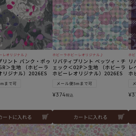
ーレオリジナル♪
ホビーラホビーレオリジナル♪
ホビ
プリント パンク・ポゥ
リバティプリント ベッツィ・チ
リ
GR＞生地 （ホビーラ
ェック＜02P＞生地 （ホビーラ
レ
リジナル）2026ES
ホビーレオリジナル）2026ES
ホ
5mまで可
メール便5mまで可
¥
374
¥
3
税込
カートに入れる
カートに入れる