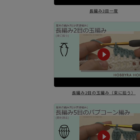
長編み3目一度
長編み2目の玉編み
（束に拾う）