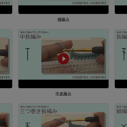
細編み
中長編み