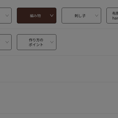
布
編み物
刺し子
ha
の
作り方の
ポイント