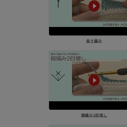
長々編み
細編み2目増し