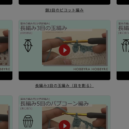
鎖3目のピコット編み
長編み3目の玉編み
（目を割る）