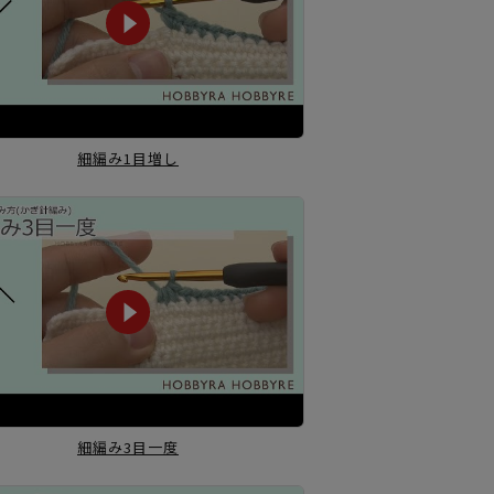
細編み1目増し
細編み3目一度