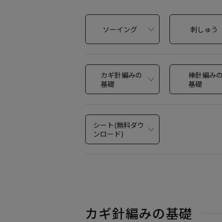
ソーイング
刺しゅう
カギ針編みの
棒針編み
基礎
基礎
シート
(無料ダウ
ンロード)
カギ針編みの基礎