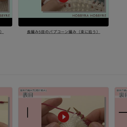
）
長編み5目のパプコーン編み
（束に拾う）