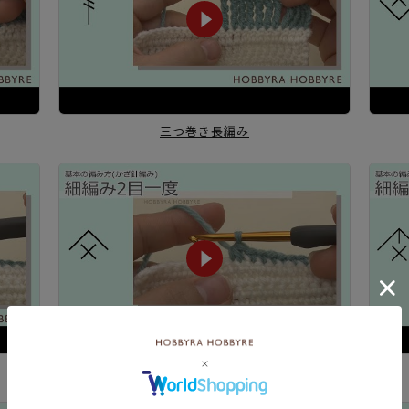
三つ巻き長編み
細編み2目一度