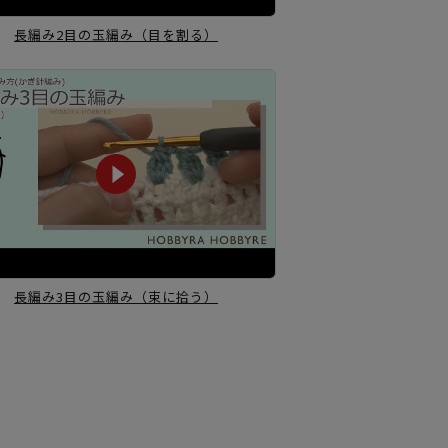
長編み2目の玉編み
（目を割る）
長編み3目の玉編み
（束に拾う）