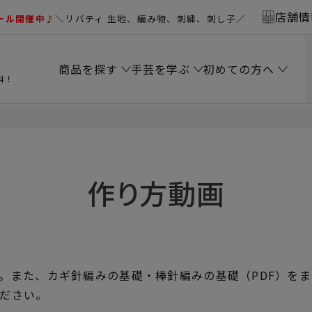
店舗情
ール開催中♪
＼リバティ 生地、編み物、刺繍、刺し子／
商品を探す
手芸を学ぶ
初めての方へ
料！
作り方動画
。また、カギ針編みの基礎・棒針編みの基礎（PDF）を
ださい。