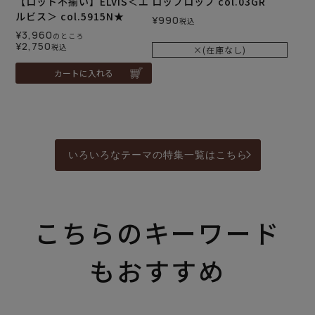
【ロット不揃い】ELVIS＜エ
ロップロップ col.03GR
ルビス＞ col.5915N★
¥
990
税込
¥
3,960
のところ
¥
2,750
税込
×(在庫なし)
カートに入れる
いろいろなテーマの特集一覧はこちら
こちらのキーワード
もおすすめ