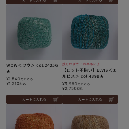
残りわずか！お早めに♪
WOW＜ワウ＞ col.2425G
【ロット不揃い】ELVIS＜エ
★
ルビス＞ col.439B★
¥
1,540
のところ
¥
1,210
¥
3,960
税込
のところ
¥
2,750
税込
カートに入れる
カートに入れる