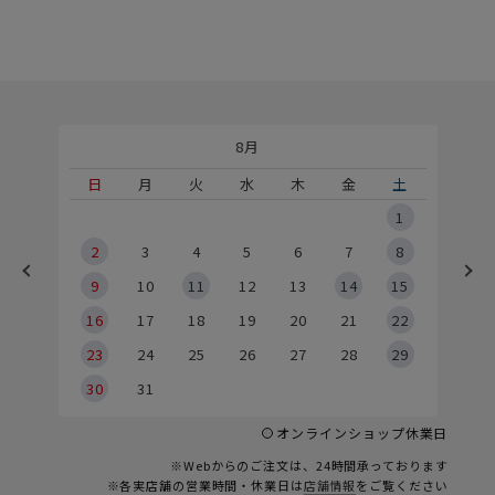
8月
土
日
月
火
水
木
金
土
5
1
2
2
3
4
5
6
7
8
9
9
10
11
12
13
14
15
6
16
17
18
19
20
21
22
23
24
25
26
27
28
29
30
31
オンラインショップ休業日
※Webからのご注文は、24時間承っております
※各実店舗の営業時間・休業日は
店舗情報
をご覧ください