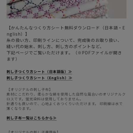
【かんたんなつくり方シート無料ダウンロード（日本語・E
nglish）】
糸の扱い方、印刷ラインについて、完成後のお取り扱い、
縫い代の始末、刺し方、刺し方のポイントなど、
下記ページでご覧いただけます。（※PDFファイルが開き
ます）
刺し子つくり方シート（日本語版）≫
刺し子つくり方シート（English）≫
【オリジナルの刺し子布】
素材にこだわり、柔らかな綿を使用した自然な風合いのオリジナルク
ロスです。蛍光染料は使用しておりません。
針通りも良いので、心地よくおつくりいただけます。 印刷線は水で
薄くなります。
刺し子布一覧はこちらから≫
【オリジナルの刺し子専用糸】