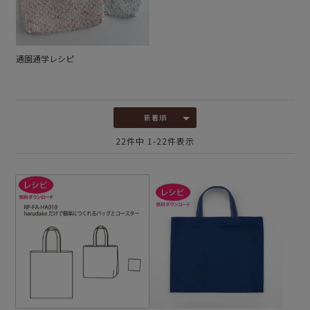
通園通学レシピ
新着順
22
件中
1
-
22
件表示