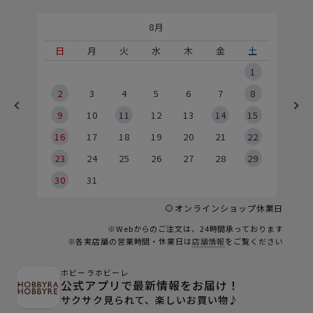
8月
土
日
月
火
水
木
金
土
5
1
2
2
3
4
5
6
7
8
9
9
10
11
12
13
14
15
6
16
17
18
19
20
21
22
23
24
25
26
27
28
29
30
31
オンラインショップ休業日
※Webからのご注文は、24時間承っております
※各実店舗の営業時間・休業日は
店舗情報
をご覧ください
ホビーラホビーレ
公式アプリで最新情報をお届け！
サクサク見られて、楽しいお買い物♪