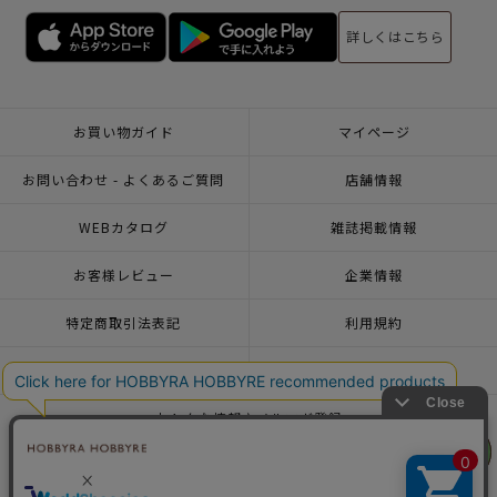
詳しくはこちら
お買い物ガイド
マイページ
お問い合わせ - よくあるご質問
店舗情報
WEBカタログ
雑誌掲載情報
お客様レビュー
企業情報
特定商取引法表記
利用規約
個人情報ポリシー
一緒に働こう♪求人情報
おトクな情報♪メルマガ登録
リリヤン
リリヤン
フェア
フェア