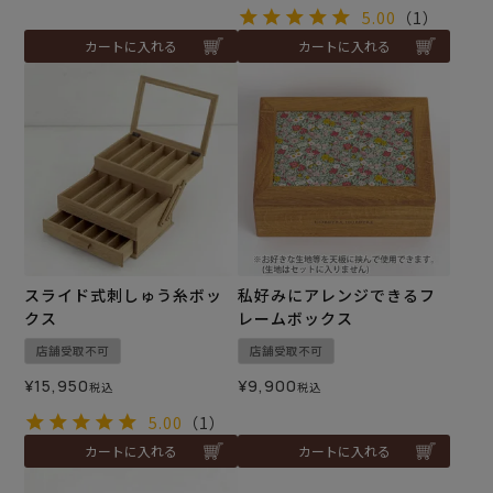
5.00
（1）
カートに入れる
カートに入れる
スライド式刺しゅう糸ボッ
私好みにアレンジできるフ
クス
レームボックス
店舗受取不可
店舗受取不可
¥
15,950
¥
9,900
税込
税込
5.00
（1）
カートに入れる
カートに入れる