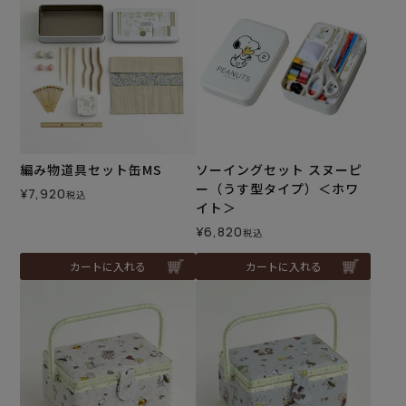
編み物道具セット缶MS
ソーイングセット スヌーピ
ー（うす型タイプ）＜ホワ
¥
7,920
税込
イト＞
¥
6,820
税込
カートに入れる
カートに入れる