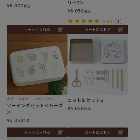
リー2＞
¥
6,600
税込
¥
6,050
税込
5.00
（1）
カートに入れる
カートに入れる
ホビーラホビーレオリジナル
ニット缶セットS
ソーイングセット＜ハーブ
¥
4,620
税込
＞
¥
6,050
税込
カートに入れる
カートに入れる