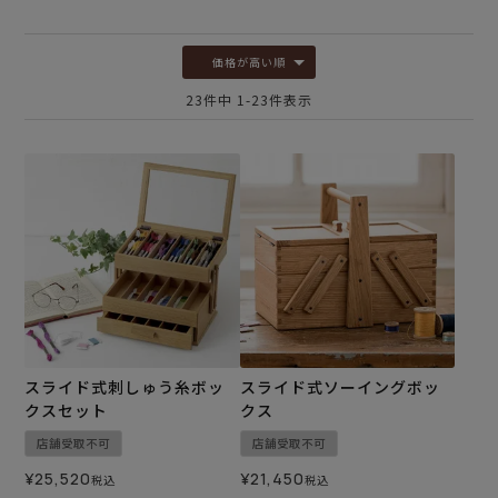
価格が高い順
23
件中
1
-
23
件表示
スライド式刺しゅう糸ボッ
スライド式ソーイングボッ
クスセット
クス
店舗受取不可
店舗受取不可
¥
25,520
¥
21,450
税込
税込