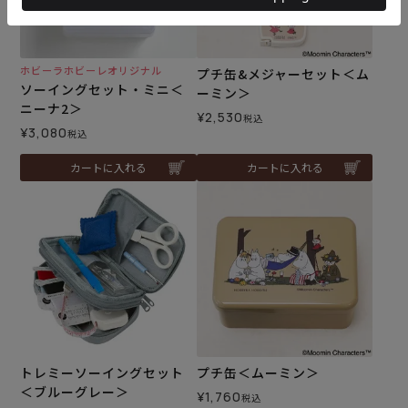
ホビーラホビーレオリジナル
プチ缶&メジャーセット＜ム
ソーイングセット・ミニ＜
ーミン＞
ニーナ2＞
¥
2,530
税込
¥
3,080
税込
カートに入れる
カートに入れる
トレミーソーイングセット
プチ缶＜ムーミン＞
＜ブルーグレー＞
¥
1,760
税込