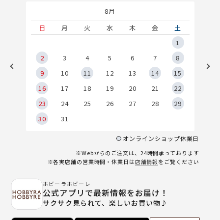
8月
土
日
月
火
水
木
金
土
5
1
2
2
3
4
5
6
7
8
9
9
10
11
12
13
14
15
6
16
17
18
19
20
21
22
23
24
25
26
27
28
29
30
31
オンラインショップ休業日
※Webからのご注文は、24時間承っております
※各実店舗の営業時間・休業日は
店舗情報
をご覧ください
ホビーラホビーレ
公式アプリで最新情報をお届け！
サクサク見られて、楽しいお買い物♪