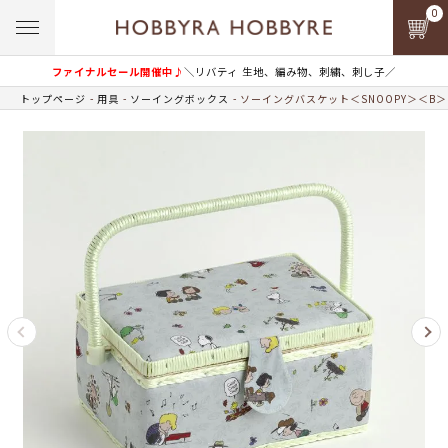
0
ファイナルセール開催中♪
＼リバティ 生地、編み物、刺繍、刺し子／
トップページ
用具
ソーイングボックス
ソーイングバスケット＜SNOOPY＞＜B＞