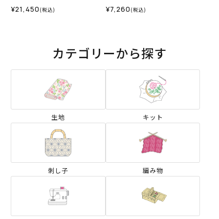
ト）＜グレー＞
¥21,450
¥7,260
(税込)
(税込)
カテゴリーから探す
生地
キット
刺し子
編み物