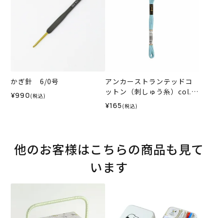
かぎ針 6/0号
アンカーストランテッドコ
ットン（刺しゅう糸）col.0
¥990
(税込)
167
¥165
(税込)
他のお客様はこちらの商品も見て
います