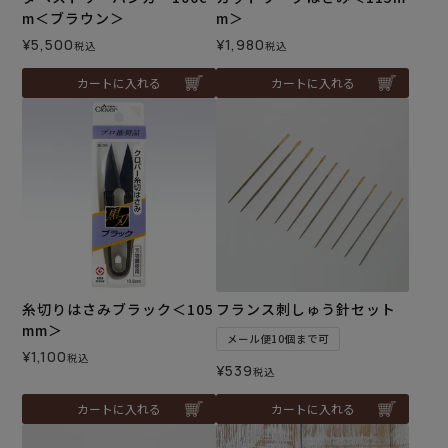
m＜ブラウン＞
m＞
¥
5,500
¥
1,980
税込
税込
カートに入れる
カートに入れる
糸切りはさみブラック＜105
フランス刺しゅう針セット
mm＞
メール便10個まで可
¥
1,100
税込
¥
539
税込
カートに入れる
カートに入れる