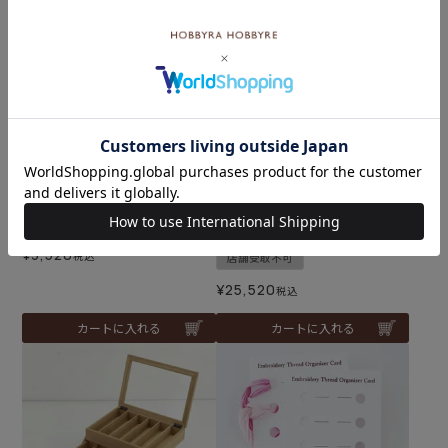
フレーム（48×40cm）用ア
スライド式刺しゅう糸ボッ
クリル板
クスセット
¥
3,520
税込
店舗受取不可
¥
25,520
税込
カートに入れる
カートに入れる