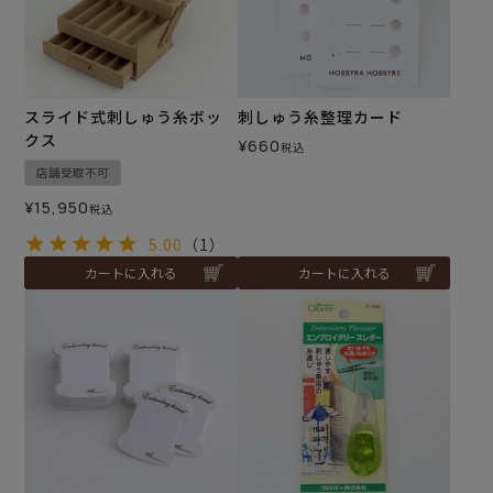
スライド式刺しゅう糸ボッ
刺しゅう糸整理カード
クス
¥
660
税込
店舗受取不可
¥
15,950
税込
5.00
（1）
カートに入れる
カートに入れる