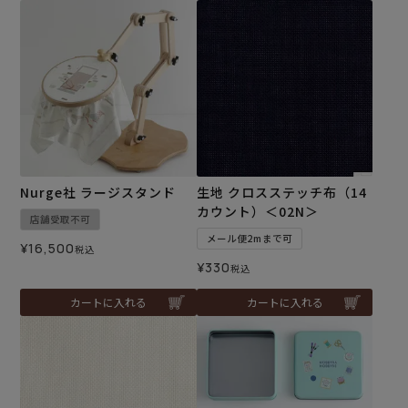
Nurge社 ラージスタンド
生地 クロスステッチ布（14
カウント）＜02N＞
店舗受取不可
メール便2mまで可
¥
16,500
税込
¥
330
税込
カートに入れる
カートに入れる