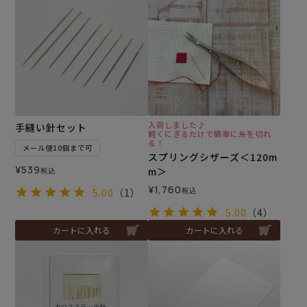
入荷しました♪
手縫い針セット
軽くにぎるだけで簡単に糸を切れ
る！
メール便10個まで可
スプリングシザーズ＜120m
¥
539
m＞
税込
¥
1,760
税込
5.00
（1）
5.00
（4）
カートに入れる
カートに入れる