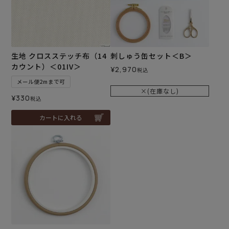
生地 クロスステッチ布（14
刺しゅう缶セット＜B＞
カウント）＜01IV＞
¥
2,970
税込
メール便2mまで可
×(在庫なし)
¥
330
税込
カートに入れる