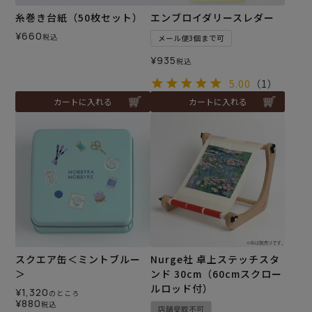
糸巻き台紙（50枚セット）
エンブロイダリースレダー
¥
660
税込
メール便3個まで可
¥
935
税込
5.00
（1）
カートに入れる
カートに入れる
スクエア缶＜ミントブルー
Nurge社 卓上ステッチスタ
＞
ンド 30cm（60cmスクロー
ルロッド付）
¥
1,320
のところ
¥
880
税込
店舗受取不可