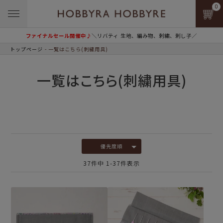
0
ファイナルセール開催中♪
＼リバティ 生地、編み物、刺繍、刺し子／
トップページ
一覧はこちら(刺繍用具)
一覧はこちら(刺繍用具)
優先度順
37
件中
1
-
37
件表示