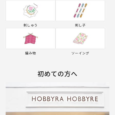
刺しゅう
刺し子
編み物
ソーイング
初めての方へ