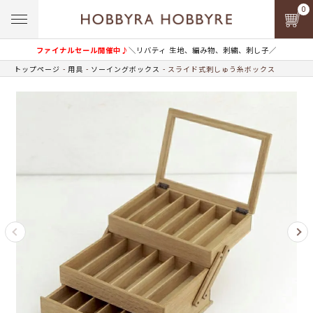
0
ファイナルセール開催中♪
＼リバティ 生地、編み物、刺繍、刺し子／
トップページ
用具
ソーイングボックス
スライド式刺しゅう糸ボックス