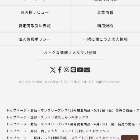
お客様レビュー
企業情報
特定商取引法表記
利用規約
個人情報ポリシー
一緒に働こう♪求人情報
おトクな情報♪メルマガ登録
© 2026 HOBBYRA HOBBYRE CORPORATION ALL Rights Reserved
トップページ
商品
マンスリープレス4月号掲載商品
5月8日（金）発売の商品
ス
トップページ
登録
スライド式刺しゅう糸ボックス
トップページ
商品
マンスリープレス4月号掲載商品
4月20日（月）発売の商品
トップページ
用具
刺しゅう糸
スライド式刺しゅう糸ボックス
トップページ
一覧はこちら(刺繍用具)
スライド式刺しゅう糸ボックス