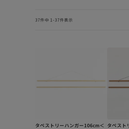
37
件中
1
-
37
件表示
タペストリーハンガー106cm＜
タペストリ