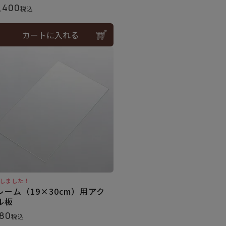
,400
税込
カートに入れる
しました！
レーム（19×30cm）用アク
ル板
80
税込