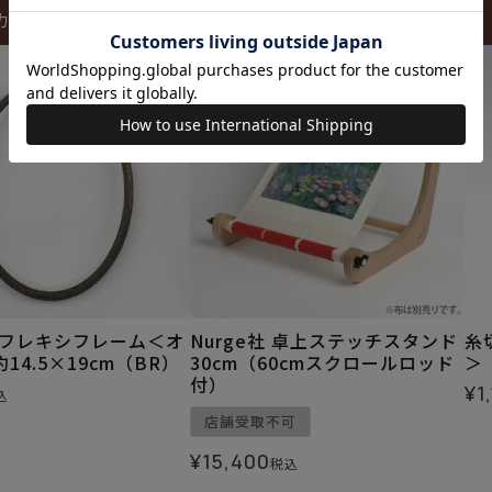
カートに入れる
カートに入れる
社 フレキシフレーム＜オ
Nurge社 卓上ステッチスタンド
糸
14.5×19cm（BR）
30cm（60cmスクロールロッド
＞
付）
¥
1
込
店舗受取不可
¥
15,400
税込