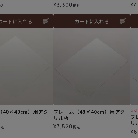
¥
3,300
¥
4
税込
税込
カートに入れる
カートに入れる
40×40cm）用アク
フレーム（48×40cm）用アク
入荷
フ
リル板
リ
¥
3,520
税込
税込
¥
8