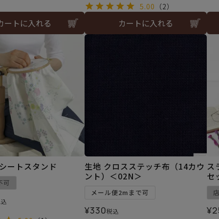
5.00
（2）
カートに入れる
カートに入れる
社 シートスタンド
生地 クロスステッチ布（14カウ
ス
ント）＜02N＞
セ
不可
メール便2mまで可
税込
¥
330
¥
2
税込