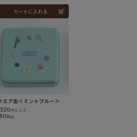
カートに入れる
クエア缶＜ミントブルー＞
,320
のところ
80
税込