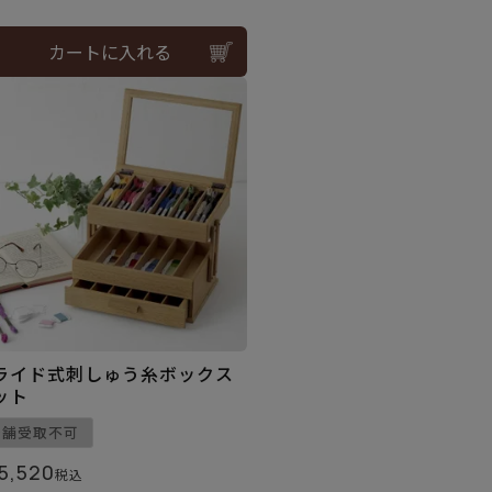
カートに入れる
ライド式刺しゅう糸ボックス
ット
店舗受取不可
5,520
税込