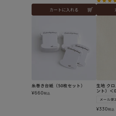
カートに入れる
糸巻き台紙（50枚セット）
生地 ク
ント）＜0
¥
660
税込
メール便
¥
330
税込