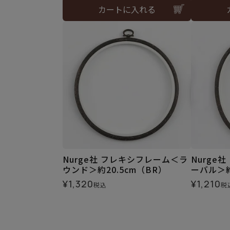
カートに入れる
Nurge社 フレキシフレーム＜ラ
Nurge
ウンド＞約20.5cm（BR）
ーバル＞約
¥
1,320
¥
1,210
税込
税