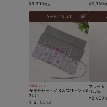
¥
3,300
¥
3,080
税込
カートに入れる
完成品です♪
フレーム（
かぎ針セット＜メルスリー＞＜0
リル板
2L＞
¥
2,420
¥
12,100
税込