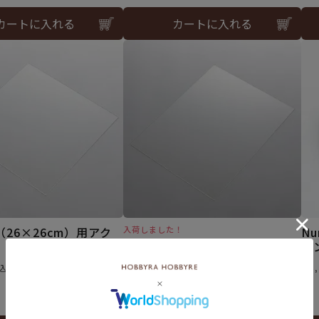
カートに入れる
カートに入れる
26×26cm）用アク
入荷しました！
N
フレーム（30×38cm）用アク
ウ
リル板
¥
1
込
¥
1,540
税込
5.00
（1）