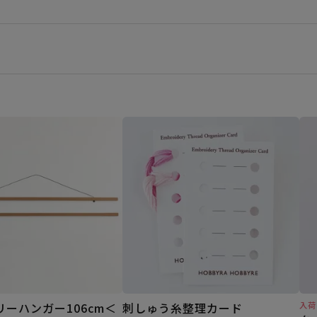
ーハンガー106cm＜
刺しゅう糸整理カード
入荷