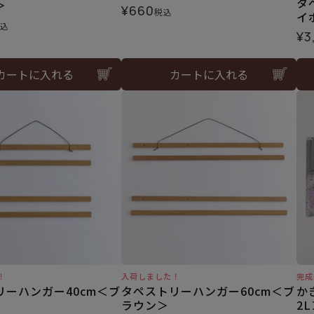
タ
＞
¥
660
税込
イ
込
¥
3
カートに入れる
カートに入れる
！
入荷しました！
完成
リーハンガー40cm＜ブ
タペストリーハンガー60cm＜ブ
か
ラウン＞
2