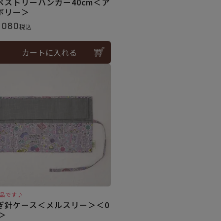
ペストリーハンガー40cm＜ア
ボリー＞
,080
税込
カートに入れる
品です♪
ぎ針ケース＜メルスリー＞＜0
L＞