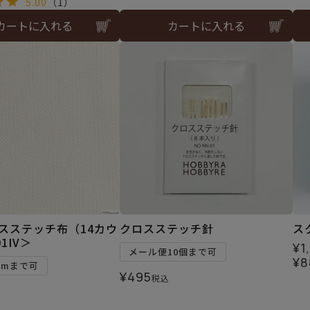
5.00
（1）
カートに入れる
カートに入れる
ロスステッチ布（14カウ
クロスステッチ針
ス
1IV＞
¥
1
メール便10個まで可
¥
8
2mまで可
¥
495
税込