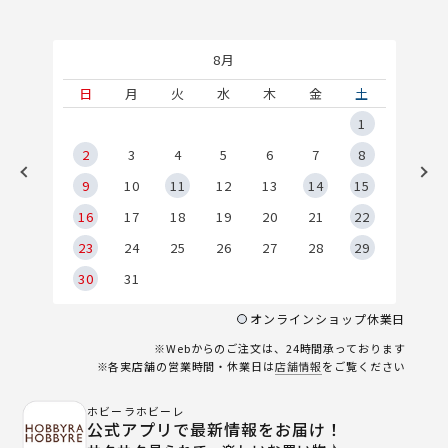
8月
土
日
月
火
水
木
金
土
5
1
2
2
3
4
5
6
7
8
9
9
10
11
12
13
14
15
6
16
17
18
19
20
21
22
23
24
25
26
27
28
29
30
31
オンラインショップ休業日
※Webからのご注文は、24時間承っております
※各実店舗の営業時間・休業日は
店舗情報
をご覧ください
ホビーラホビーレ
公式アプリで最新情報をお届け！