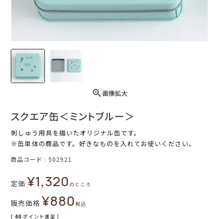
画像拡大
スクエア缶＜ミントブルー＞
刺しゅう用具を描いたオリジナル缶です。
※缶単体の商品です。好きなものを入れてお使いください。
商品コード
502921
¥
1,320
定価
のところ
¥
880
販売価格
税込
[
40
ポイント進呈 ]