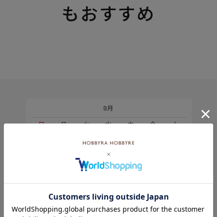
もおすすめ
8月
土
日
月
火
水
木
金
土
5
1
2
2
3
4
5
6
7
8
9
9
10
11
12
13
14
15
6
16
17
18
19
20
21
22
23
24
25
26
27
28
29
30
31