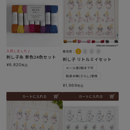
入荷しました♪
難易度：
刺し子糸 単色24色セット
刺し子 リトルミイセット
¥
6,820
税込
メール便2個まで可
和泉木綿(さらし)使用
¥
1,969
税込
カートに入れる
カートに入れる