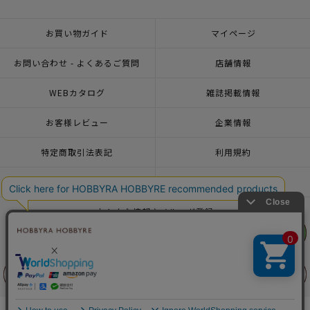
お買い物ガイド
マイページ
お問い合わせ - よくあるご質問
店舗情報
WEBカタログ
雑誌掲載情報
お客様レビュー
企業情報
特定商取引法表記
利用規約
個人情報ポリシー
一緒に働こう♪求人情報
おトクな情報♪メルマガ登録
リリヤン
リリヤン
フェア
フェア
© 2026 HOBBYRA HOBBYRE CORPORATION ALL Rights Reserved
前に戻る
前に戻る
上に戻る
上に戻る