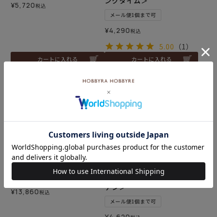
ングタイム＞
¥
5,720
税込
メール便1個まで可
¥
4,290
税込
5.00
（1）
カートに入れる
カートに入れる
入荷しました♪
クロスステッチフレーム＜
ステッチクロス＜マイガー
憧れのお庭から＞
デン＞
¥
13,860
税込
メール便1個まで可
¥
4,620