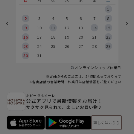
土
日
月
火
水
木
金
土
5
1
2
2
3
4
5
6
7
8
9
9
10
11
12
13
14
15
6
16
17
18
19
20
21
22
23
24
25
26
27
28
29
30
31
オンラインショップ休業日
※Webからのご注文は、24時間承っております
※各実店舗の営業時間・休業日は
店舗情報
をご覧ください
ホビーラホビーレ
公式アプリで最新情報をお届け！
サクサク見られて、楽しいお買い物♪
詳しくはこちら