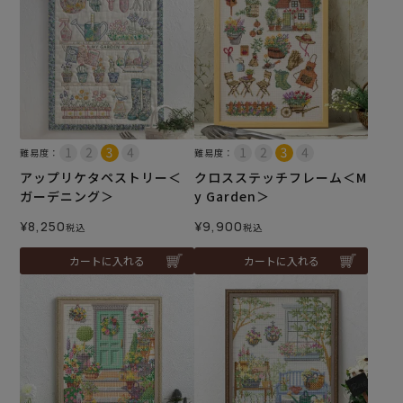
難易度：
難易度：
アップリケタペストリー＜
クロスステッチフレーム＜M
ガーデニング＞
y Garden＞
¥
8,250
¥
9,900
税込
税込
カートに入れる
カートに入れる