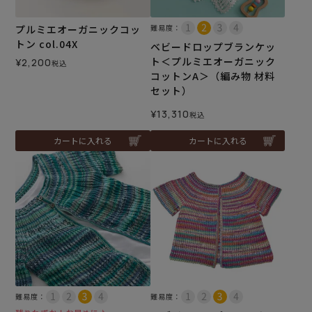
プルミエオーガニックコッ
難易度：
トン col.04X
ベビードロップブランケッ
ト＜プルミエオーガニック
¥
2,200
税込
コットンA＞（編み物 材料
セット）
¥
13,310
税込
カートに入れる
カートに入れる
難易度：
難易度：