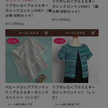
残りわずか！お早めに♪
リブボレロ＜プルミエオー
リブボレロ＜プルミエオー
ガニックコットン04X＞（編
ガニックコットン03B＞（編
み物 材料セット）
み物 材料セット）
¥
11,495
税込
¥
11,495
税込
カートに入れる
カートに入れる
ベビードロップブランケッ
リブボレロ＜プルミエオー
ト＜プルミエオーガニック
ガニックコットン＞（レシ
コットン＞（レシピ）
ピ）
メール便10個まで可
メール便10個まで可