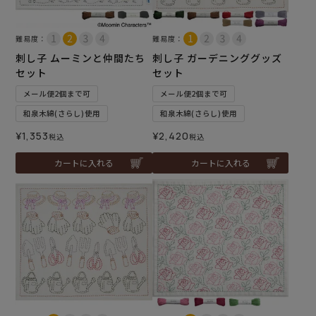
難易度：
難易度：
刺し子 ムーミンと仲間たち
刺し子 ガーデニンググッズ
セット
セット
メール便2個まで可
メール便2個まで可
和泉木綿(さらし)使用
和泉木綿(さらし)使用
¥
1,353
¥
2,420
税込
税込
カートに入れる
カートに入れる