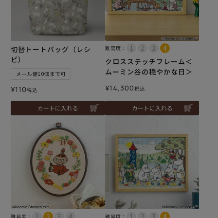
切替トートバッグ（レシ
難易度：
ピ）
クロスステッチフレーム＜
ムーミン谷の穏やかな日＞
メール便10個まで可
¥
14,300
¥
110
税込
税込
カートに入れる
カートに入れる
難易度：
難易度：