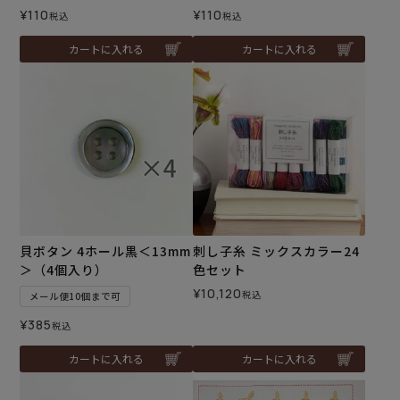
¥
110
¥
110
税込
税込
カートに入れる
カートに入れる
貝ボタン 4ホール黒＜13mm
刺し子糸 ミックスカラー24
＞（4個入り）
色セット
¥
10,120
税込
メール便10個まで可
¥
385
税込
カートに入れる
カートに入れる