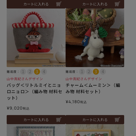
カートに入れる
カートに入れる
難易度：
難易度：
山中真紀さんデザイン
山中真紀さんデザイン
バッグ＜リトルミイとニョ
チャーム＜ムーミン＞（編
ロニョロ＞（編み物 材料セ
み物 材料セット）
ット）
¥
4,180
税込
¥
9,020
税込
カートに入れる
カートに入れる