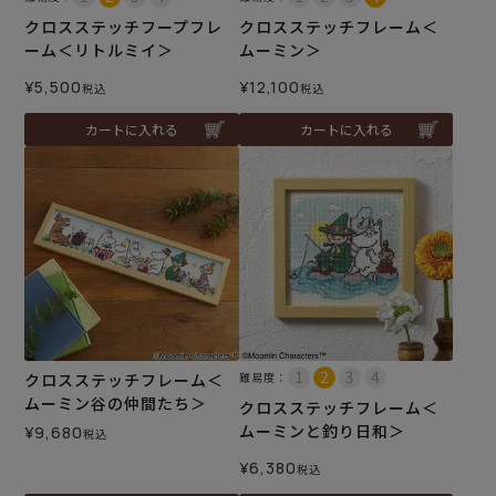
クロスステッチフープフレ
クロスステッチフレーム＜
ーム＜リトルミイ＞
ムーミン＞
¥
5,500
¥
12,100
税込
税込
カートに入れる
カートに入れる
クロスステッチフレーム＜
難易度：
ムーミン谷の仲間たち＞
クロスステッチフレーム＜
ムーミンと釣り日和＞
¥
9,680
税込
¥
6,380
税込