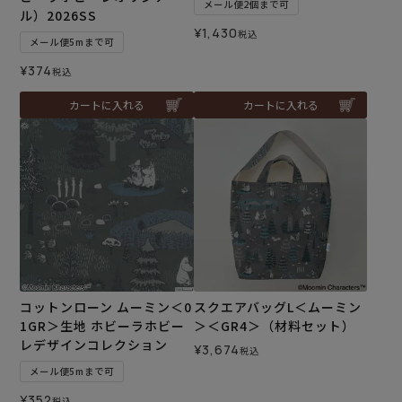
メール便2個まで可
ル）2026SS
¥
1,430
税込
メール便5mまで可
¥
374
税込
カートに入れる
カートに入れる
コットンローン ムーミン＜0
スクエアバッグL＜ムーミン
1GR＞生地 ホビーラホビー
＞＜GR4＞（材料セット）
レデザインコレクション
¥
3,674
税込
メール便5mまで可
¥
352
税込