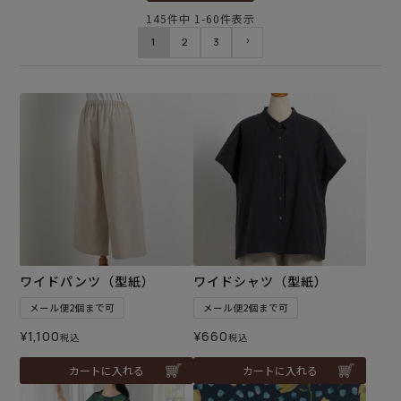
145
件中
1
-
60
件表示
1
2
3
ワイドパンツ（型紙）
ワイドシャツ（型紙）
メール便2個まで可
メール便2個まで可
¥
1,100
¥
660
税込
税込
カートに入れる
カートに入れる