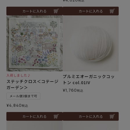
税込
カートに入れる
カートに入れる
入荷しました♪
プルミエオーガニックコッ
ステッチクロス＜コテージ
トン col.01IV
ガーデン＞
¥
1,760
税込
メール便1個まで可
¥
4,840
税込
カートに入れる
カートに入れる