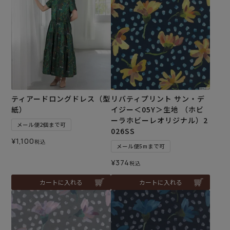
ティアードロングドレス（型
リバティプリント サン・デ
紙）
イジー＜05Y＞生地 （ホビ
ーラホビーレオリジナル）2
メール便2個まで可
026SS
¥
1,100
税込
メール便5mまで可
¥
374
税込
カートに入れる
カートに入れる