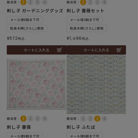
難易度：
難易度：
刺し子 ガーデニンググッズ
刺し子 薔薇セット
メール便6個まで可
メール便2個まで可
和泉木綿(さらし)使用
和泉木綿(さらし)使用
¥
572
¥
1,496
税込
税込
カートに入れる
カートに入れる
難易度：
難易度：
刺し子 薔薇
刺し子 ふたば
メール便6個まで可
メール便6個まで可