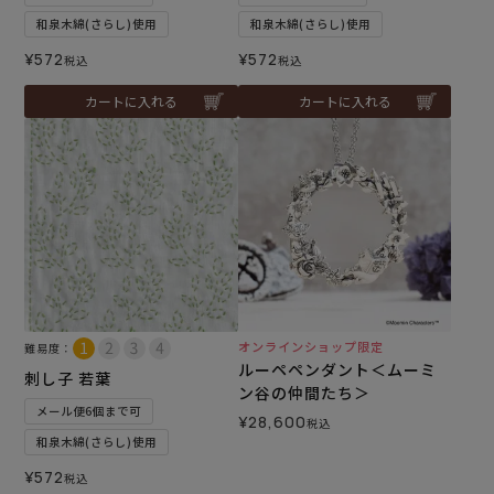
和泉木綿(さらし)使用
和泉木綿(さらし)使用
¥
572
¥
572
税込
税込
カートに入れる
カートに入れる
オンラインショップ限定
難易度：
ルーペペンダント＜ムーミ
刺し子 若葉
ン谷の仲間たち＞
メール便6個まで可
¥
28,600
税込
和泉木綿(さらし)使用
¥
572
税込