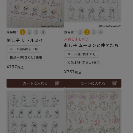
難易度：
難易度：
入荷しました♪
刺し子 リトルミイ
刺し子 ムーミンと仲間たち
メール便6個まで可
メール便6個まで可
和泉木綿(さらし)使用
和泉木綿(さらし)使用
¥
737
税込
¥
737
税込
カートに入れる
カートに入れる