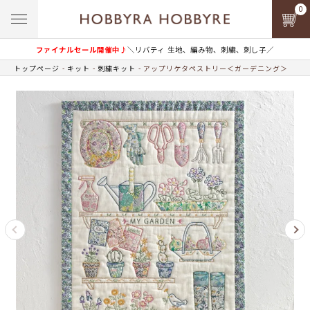
0
ファイナルセール開催中♪
＼リバティ 生地、編み物、刺繍、刺し子／
トップページ
キット
刺繍キット
アップリケタペストリー＜ガーデニング＞