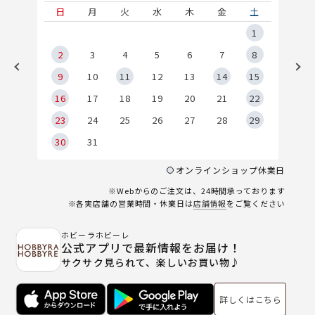
土
日
月
火
水
木
金
土
5
1
2
2
3
4
5
6
7
8
9
9
10
11
12
13
14
15
6
16
17
18
19
20
21
22
23
24
25
26
27
28
29
30
31
オンラインショップ休業日
※Webからのご注文は、24時間承っております
※各実店舗の営業時間・休業日は
店舗情報
をご覧ください
ホビーラホビーレ
公式アプリで最新情報をお届け！
サクサク見られて、楽しいお買い物♪
詳しくはこちら