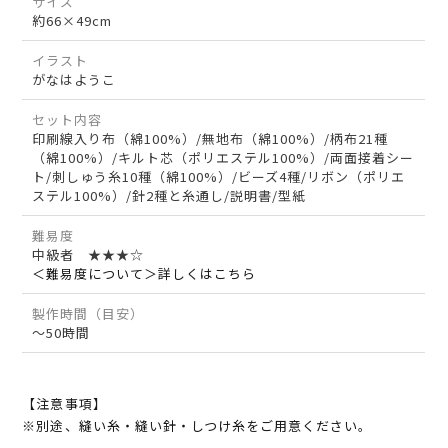
サイズ
約66×49cm
イラスト
がなはようこ
セット内容
印刷線入り布（綿100%）/無地布（綿100%）/柄布21種
（綿100%）/キルト芯（ポリエステル100%）/両面接着シー
ト/刺しゅう糸10種（綿100%）/ビーズ4種/リボン（ポリエ
ステル100%）/針2種と糸通し/説明書/型紙
難易度
中級者 ★★★☆
＜難易度について＞詳しくはこちら
製作時間（目安）
～50時間
【注意事項】
※別途、縫い糸・縫い針・しつけ糸をご用意ください。