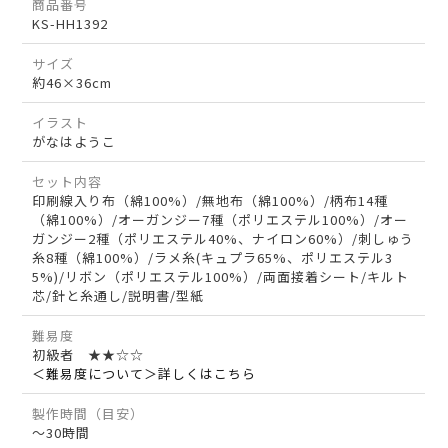
商品番号
KS-HH1392
サイズ
約46×36cm
イラスト
がなはようこ
セット内容
印刷線入り布（綿100%）/無地布（綿100%）/柄布14種
（綿100%）/オーガンジー7種（ポリエステル100%）/オー
ガンジー2種（ポリエステル40%、ナイロン60%）/刺しゅう
糸8種（綿100%）/ラメ糸(キュプラ65%、ポリエステル3
5%)/リボン（ポリエステル100%）/両面接着シート/キルト
芯/針と糸通し/説明書/型紙
難易度
初級者 ★★☆☆
＜難易度について＞詳しくはこちら
製作時間（目安）
～30時間