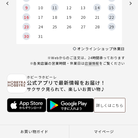
9
9
10
11
12
13
14
15
6
16
17
18
19
20
21
22
23
24
25
26
27
28
29
30
31
オンラインショップ休業日
※Webからのご注文は、24時間承っております
※各実店舗の営業時間・休業日は
店舗情報
をご覧ください
ホビーラホビーレ
公式アプリで最新情報をお届け！
サクサク見られて、楽しいお買い物♪
詳しくはこちら
お買い物ガイド
マイページ