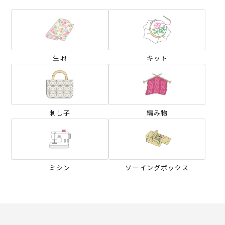
生地
キット
刺し子
編み物
ミシン
ソーイングボックス