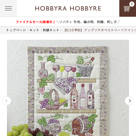
0
ファイナルセール開催中♪
＼リバティ 生地、編み物、刺繍、刺し子／
トップページ
キット
刺繍キット
【8/10予約】アップリケタペストリー＜ワイン