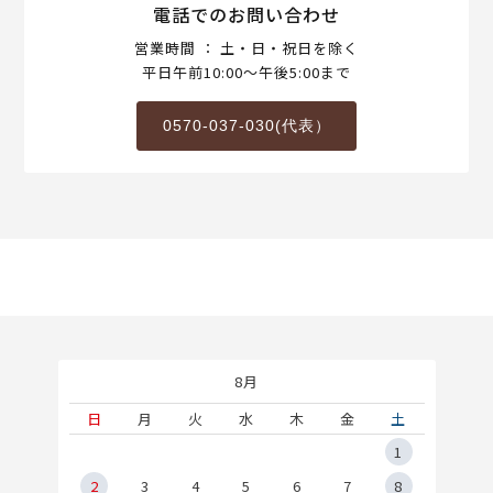
電話でのお問い合わせ
営業時間 ： 土・日・祝日を除く
平日午前10:00～午後5:00まで
0570-037-030(代表）
8月
土
日
月
火
水
木
金
土
5
1
2
2
3
4
5
6
7
8