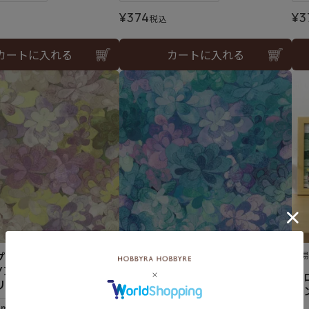
¥
374
¥
3
税込
カートに入れる
カートに入れる
プリント エメラルド・
リバティプリント エメラルド・
難
Y＞生地 （ホビーラホ
ベイ＜22G＞生地 （ホビーラホ
ク
ジナル）2026SS
ビーレオリジナル）2026SS
ミ
5mまで可
メール便5mまで可