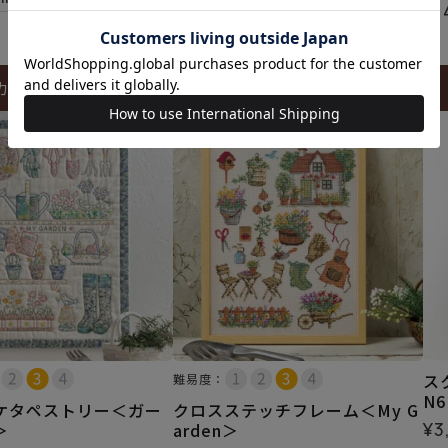
¥
1
¥
374
税込
カートに入れる
カートに入れる
ス
難易度：
N
ケタペストリー＜ガー
クロスステッチフレーム＜My G
¥
3
＞
arden＞