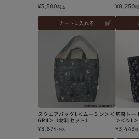
¥
5,500
¥
8,250
税込
カートに入れる
スクエアバッグL＜ムーミン＞＜
切替トー
GR4＞（材料セット）
＞＜N1
¥
3,674
¥
3,443
税込
税