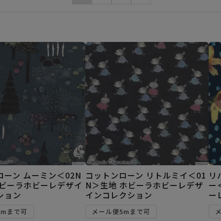
ーン ムーミン＜02N
コットンローン リトルミイ＜01
リ
ホビーラホビーレデザイ
N＞生地 ホビーラホビーレデザ
ー
ション
インコレクション
ー
5mまで可
メール便5mまで可