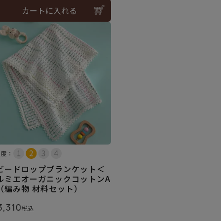
カートに入れる
易度：
ビードロップブランケット＜
ルミエオーガニックコットンA
（編み物 材料セット）
3,310
税込