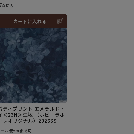
74
税込
カートに入れる
バティプリント エメラルド・
イ＜23N＞生地 （ホビーラホ
ーレオリジナル）2026SS
メール便5mまで可