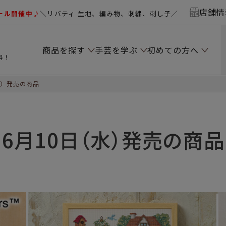
店舗情
ール開催中♪
＼リバティ 生地、編み物、刺繍、刺し子／
商品を探す
手芸を学ぶ
初めての方へ
料！
水）発売の商品
6月10日（水）発売の商品