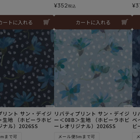
¥
352
¥
3
税込
カートに入れる
カートに入れる
プリント サン・デイジ
リバティプリント サン・デイジ
リ
＞生地 （ホビーラホビ
ー＜08B＞生地 （ホビーラホビ
ベ
ナル）2026SS
ーレオリジナル）2026SS
ビ
5mまで可
メール便5mまで可