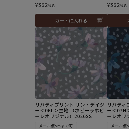
¥
352
¥
352
税込
税込
カートに入れる
リバティプリント サン・デイジ
リバティ
ー＜06L＞生地 （ホビーラホビ
ー＜07N
ーレオリジナル）2026SS
ーレオリジ
メール便5mまで可
メール便