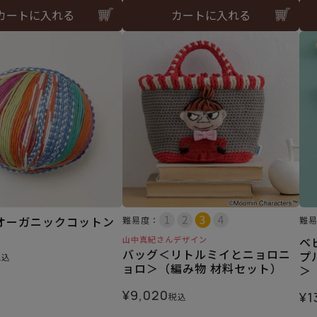
カートに入れる
カートに入れる
オーガニックコットン
難易度：
難
山中真紀さんデザイン
ベ
バッグ＜リトルミイとニョロニ
プ
税込
ョロ＞（編み物 材料セット）
＞
¥
9,020
¥
1
税込