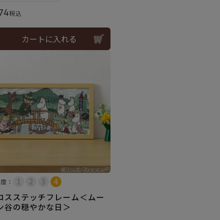
74
税込
カートに入れる
易度：
ロスステッチフレーム＜ムー
ン谷の穏やかな日＞