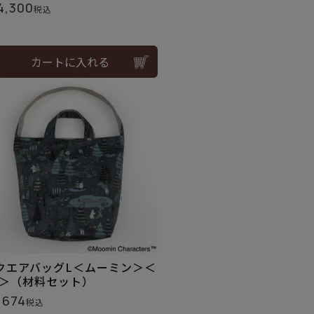
4,300
税込
カートに入れる
クエアバッグL＜ムーミン＞＜
6＞（材料セット）
,674
税込