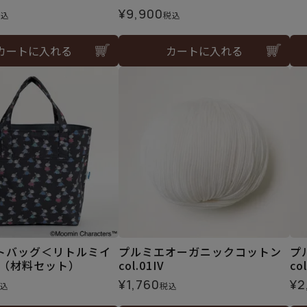
¥
9,900
税込
税込
カートに入れる
カートに入れる
トバッグ＜リトルミイ
プルミエオーガニックコットン
プ
＞（材料セット）
col.01IV
co
¥
1,760
¥
2
込
税込