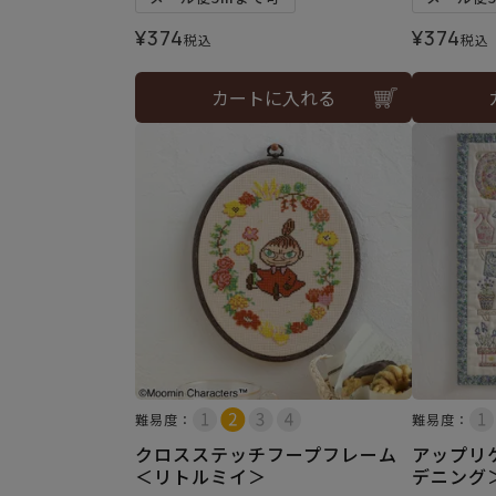
¥
374
¥
374
税込
税込
カートに入れる
難易度：
難易度：
クロスステッチフープフレーム
アップリ
＜リトルミイ＞
デニング