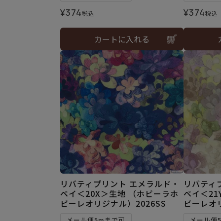
¥
374
¥
374
税込
税込
カートに入れる
リバティプリント エメラルド・
リバティ
ベイ＜20X＞生地 （ホビーラホ
ベイ＜21
ビーレオリジナル）2026SS
ビーレオリ
メール便5mまで可
メール便