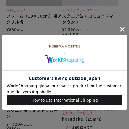
入荷しました！
＜コミュニティタウン＞
フレーム（19×30cm）用ア
スクエア缶＜コミュニティ
クリル板
タウン＞
¥
880
¥
1,320
税込
のところ
¥
880
税込
カートに入れる
カートに入れる
ミシンや針・糸を使わず、布どうし
スクエア缶＜ミントブルー
をピタッとつける♪
＞
harudake（15mm）
¥
1,320
のところ
メール便3個まで可
¥
880
税込