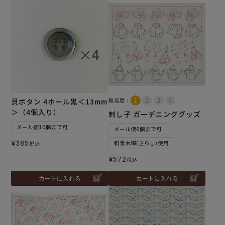
貝ボタン 4ホール黒＜13mm
難易度：
＞（4個入り）
刺し子 ガーデニンググッズ
メール便10個まで可
メール便6個まで可
¥
385
和泉木綿(さらし)使用
税込
¥
572
税込
カートに入れる
カートに入れる