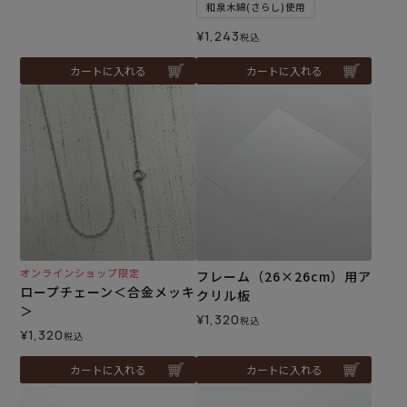
和泉木綿(さらし)使用
¥
1,243
税込
カートに入れる
カートに入れる
オンラインショップ限定
フレーム（26×26cm）用ア
ロープチェーン＜合金メッキ
クリル板
＞
¥
1,320
税込
¥
1,320
税込
カートに入れる
カートに入れる