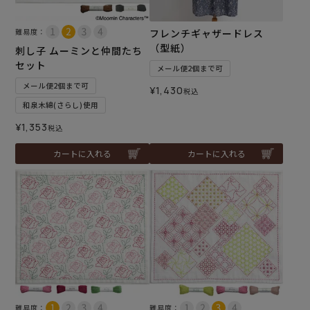
難易度：
フレンチギャザードレス
（型紙）
刺し子 ムーミンと仲間たち
セット
メール便2個まで可
メール便2個まで可
¥
1,430
税込
和泉木綿(さらし)使用
¥
1,353
税込
カートに入れる
カートに入れる
難易度：
難易度：