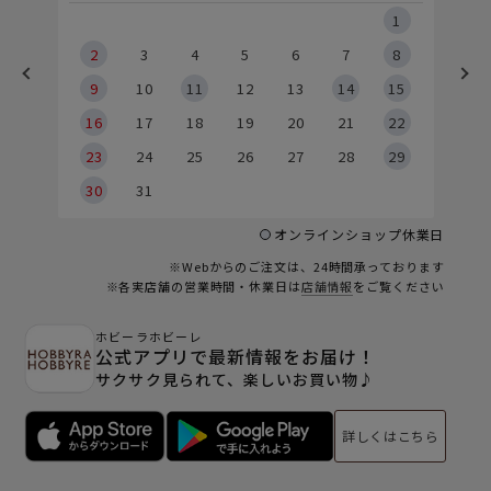
5
1
2
2
3
4
5
6
7
8
9
9
10
11
12
13
14
15
6
16
17
18
19
20
21
22
23
24
25
26
27
28
29
30
31
オンラインショップ休業日
※Webからのご注文は、24時間承っております
※各実店舗の営業時間・休業日は
店舗情報
をご覧ください
ホビーラホビーレ
公式アプリで最新情報をお届け！
サクサク見られて、楽しいお買い物♪
詳しくはこちら