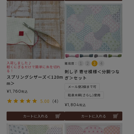
入荷しました♪
難易度：
軽くにぎるだけで簡単に糸を切れ
る！
刺し子 寄せ模様＜分銅つな
スプリングシザーズ＜120m
ぎ＞セット
m＞
メール便2個まで可
¥
1,760
税込
和泉木綿(さらし)使用
5.00
（4）
¥
1,804
税込
カートに入れる
カートに入れる