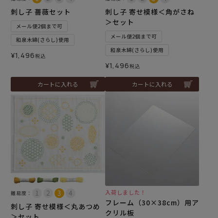
刺し子 薔薇セット
刺し子 寄せ模様＜角がさね
＞セット
メール便2個まで可
メール便2個まで可
和泉木綿(さらし)使用
和泉木綿(さらし)使用
¥
1,496
税込
¥
1,496
税込
カートに入れる
カートに入れる
入荷しました！
難易度：
フレーム（30×38cm）用ア
刺し子 寄せ模様＜丸あつめ
クリル板
＞セット