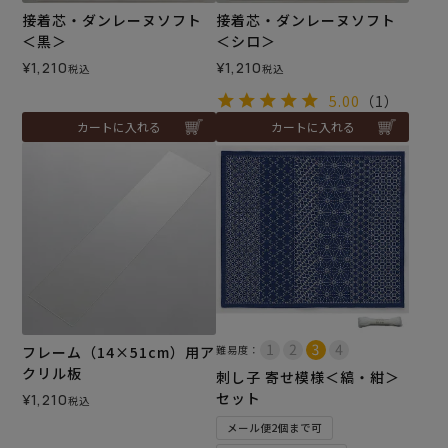
接着芯・ダンレーヌソフト
接着芯・ダンレーヌソフト
＜黒＞
＜シロ＞
¥
1,210
¥
1,210
税込
税込
5.00
（1）
カートに入れる
カートに入れる
フレーム（14×51cm）用ア
難易度：
クリル板
刺し子 寄せ模様＜縞・紺＞
セット
¥
1,210
税込
メール便2個まで可