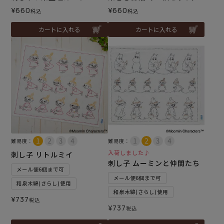
¥
660
¥
660
税込
税込
カートに入れる
カートに入れる
難易度：
難易度：
入荷しました♪
刺し子 リトルミイ
刺し子 ムーミンと仲間たち
メール便6個まで可
メール便6個まで可
和泉木綿(さらし)使用
和泉木綿(さらし)使用
¥
737
税込
¥
737
税込