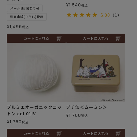
¥
1,540
税込
メール便2個まで可
5.00
（1）
和泉木綿(さらし)使用
¥
1,496
税込
カートに入れる
カートに入れる
プルミエオーガニックコッ
プチ缶＜ムーミン＞
トン col.01IV
¥
1,760
税込
¥
1,760
税込
カートに入れる
カートに入れる