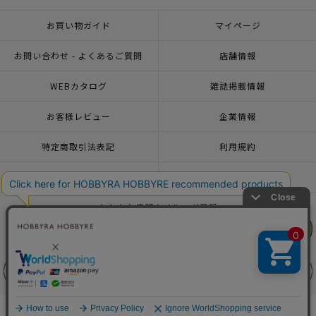
お買い物ガイド
マイページ
お問い合わせ - よくあるご質問
店舗情報
WEBカタログ
雑誌掲載情報
お客様レビュー
企業情報
特定商取引法表記
利用規約
個人情報ポリシー
一緒に働こう♪求人情報
おトクな情報♪メルマガ登録
リリヤン
リリヤン
フェア
フェア
© 2026 HOBBYRA HOBBYRE CORPORATION ALL Rights Reserved
前に戻る
前に戻る
上に戻る
上に戻る