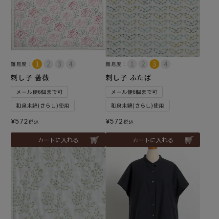
難易度：
難易度：
刺し子 薔薇
刺し子 ふたば
メール便6個まで可
メール便6個まで可
和泉木綿(さらし)使用
和泉木綿(さらし)使用
¥
572
¥
572
税込
税込
カートに入れる
カートに入れる