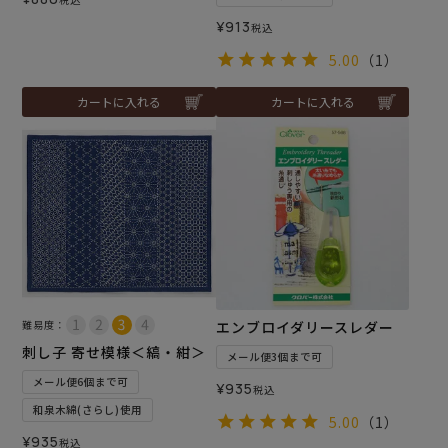
¥
913
税込
5.00
（1）
カートに入れる
カートに入れる
難易度：
エンブロイダリースレダー
刺し子 寄せ模様＜縞・紺＞
メール便3個まで可
メール便6個まで可
¥
935
税込
和泉木綿(さらし)使用
5.00
（1）
¥
935
税込