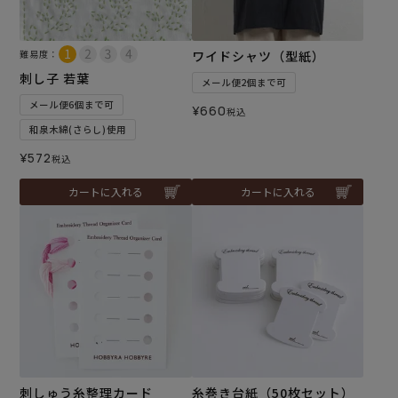
難易度：
ワイドシャツ（型紙）
刺し子 若葉
メール便2個まで可
メール便6個まで可
¥
660
税込
和泉木綿(さらし)使用
¥
572
税込
カートに入れる
カートに入れる
刺しゅう糸整理カード
糸巻き台紙（50枚セット）