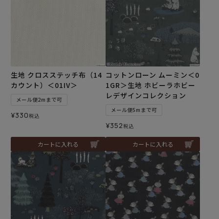
生地 クロスステッチ布（14
コットンローン ムーミン＜0
カウント）＜01IV＞
1GR＞生地 ホビーラホビー
レデザインコレクション
メール便2mまで可
メール便5mまで可
¥
330
税込
¥
352
税込
カートに入れる
カートに入れる