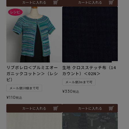
カートに入れる
カートに入れる
リブボレロ＜プルミエオー
生地 クロスステッチ布（14
ガニックコットン＞（レシ
カウント）＜02N＞
ピ）
メール便2mまで可
メール便10個まで可
¥
330
税込
¥
110
税込
カートに入れる
カートに入れる