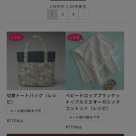
138
件中
1
-
60
件表示
1
2
3
切替トートバッグ（レシ
ベビードロップブランケッ
ピ）
ト＜プルミエオーガニック
コットン＞（レシピ）
メール便10個まで可
メール便10個まで可
¥
110
税込
¥
110
税込