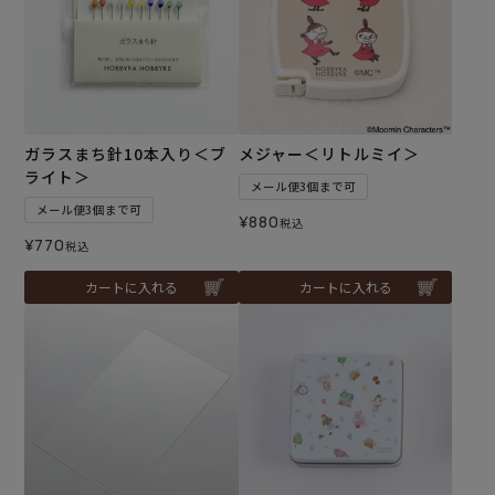
ガラスまち針10本入り＜ブ
メジャー＜リトルミイ＞
ライト＞
メール便3個まで可
メール便3個まで可
¥
880
税込
¥
770
税込
カートに入れる
カートに入れる