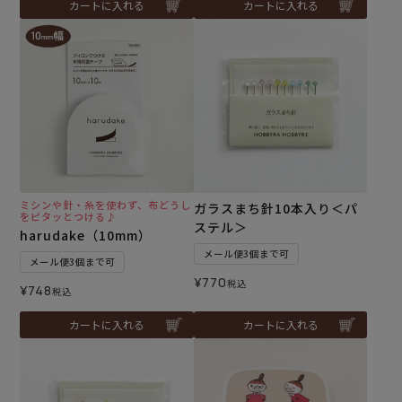
カートに入れる
カートに入れる
ミシンや針・糸を使わず、布どうし
ガラスまち針10本入り＜パ
をピタッとつける♪
ステル＞
harudake（10mm）
メール便3個まで可
メール便3個まで可
¥
770
税込
¥
748
税込
カートに入れる
カートに入れる