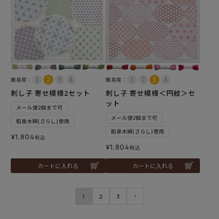
難易度：
難易度：
刺し子 寄せ模様2セット
刺し子 寄せ模様＜円紋＞セ
ット
メール便2個まで可
メール便2個まで可
和泉木綿(さらし)使用
和泉木綿(さらし)使用
¥
1,804
税込
¥
1,804
税込
カートに入れる
カートに入れる
1
2
3