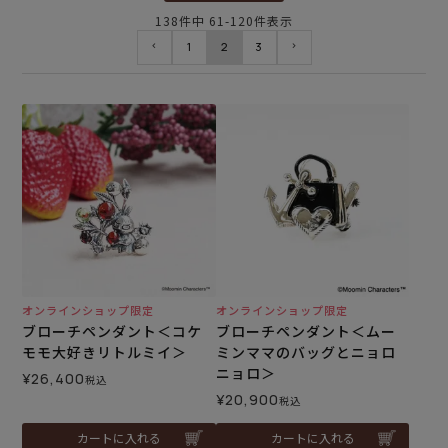
138
件中
61
-
120
件表示
1
2
3
オンラインショップ限定
オンラインショップ限定
ブローチペンダント＜コケ
ブローチペンダント＜ムー
モモ大好きリトルミイ＞
ミンママのバッグとニョロ
ニョロ＞
¥
26,400
税込
¥
20,900
税込
カートに入れる
カートに入れる