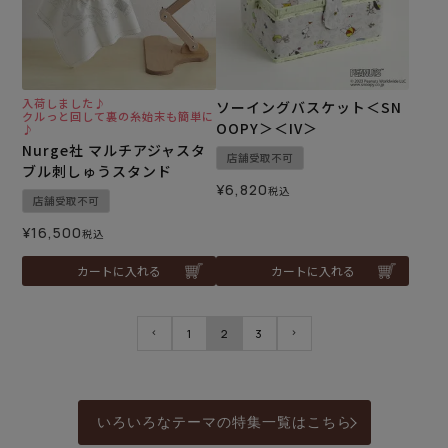
入荷しました♪
ソーイングバスケット＜SN
クルっと回して裏の糸始末も簡単に
OOPY＞＜IV＞
♪
Nurge社 マルチアジャスタ
店舗受取不可
ブル刺しゅうスタンド
¥
6,820
税込
店舗受取不可
¥
16,500
税込
カートに入れる
カートに入れる
1
2
3
いろいろなテーマの特集一覧はこちら