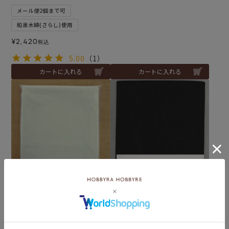
メール便2個まで可
和泉木綿(さらし)使用
¥
2,420
税込
5.00
（1）
カートに入れる
カートに入れる
接着芯・ダンレーヌソフト
接着芯・ダンレーヌソフト
＜キナリ＞
＜黒＞
¥
1,210
¥
1,210
税込
税込