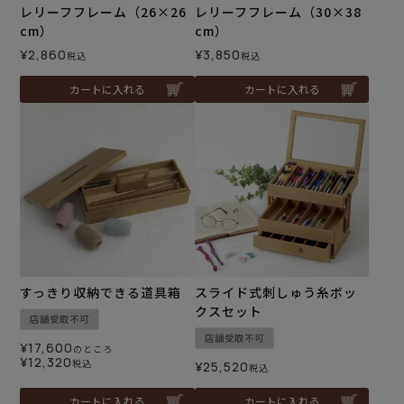
レリーフフレーム（26×26
レリーフフレーム（30×38
cm）
cm）
¥
2,860
¥
3,850
税込
税込
カートに入れる
カートに入れる
すっきり収納できる道具箱
スライド式刺しゅう糸ボッ
クスセット
店舗受取不可
店舗受取不可
¥
17,600
のところ
¥
12,320
税込
¥
25,520
税込
カートに入れる
カートに入れる