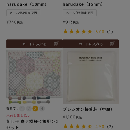
harudake（10mm）
harudake（15mm）
メール便3個まで可
メール便3個まで可
¥
748
¥
913
税込
税込
5.00
（1）
カートに入れる
カートに入れる
難易度：
プレシオン接着芯（中厚）
入荷しました♪
¥
1,100
税込
刺し子 寄せ模様＜亀甲＞2
4.50
（2）
セット