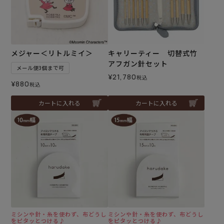
メジャー＜リトルミイ＞
キャリーティー 切替式竹
アフガン針セット
メール便3個まで可
¥
21,780
税込
¥
880
税込
カートに入れる
カートに入れる
ミシンや針・糸を使わず、布どうし
ミシンや針・糸を使わず、布どうし
をピタッとつける♪
をピタッとつける♪