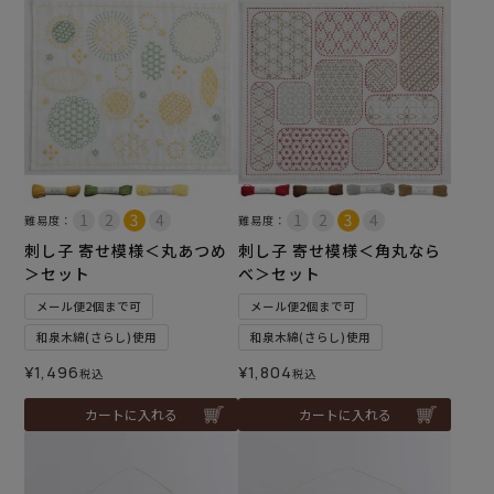
難易度：
難易度：
刺し子 寄せ模様＜丸あつめ
刺し子 寄せ模様＜角丸なら
＞セット
べ＞セット
メール便2個まで可
メール便2個まで可
和泉木綿(さらし)使用
和泉木綿(さらし)使用
¥
1,496
¥
1,804
税込
税込
カートに入れる
カートに入れる