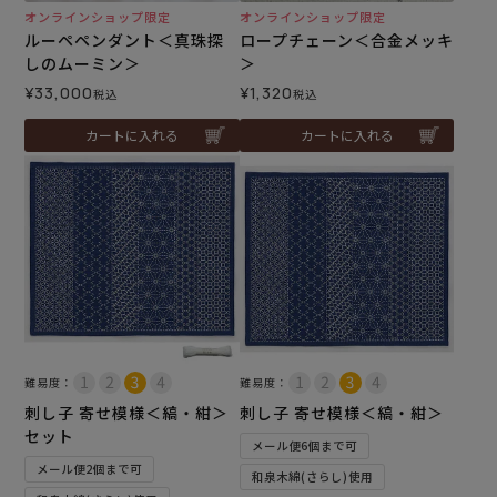
オンラインショップ限定
オンラインショップ限定
ルーペペンダント＜真珠探
ロープチェーン＜合金メッキ
しのムーミン＞
＞
¥
33,000
¥
1,320
税込
税込
カートに入れる
カートに入れる
難易度：
難易度：
刺し子 寄せ模様＜縞・紺＞
刺し子 寄せ模様＜縞・紺＞
セット
メール便6個まで可
メール便2個まで可
和泉木綿(さらし)使用