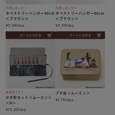
入荷しました！
入荷しました！
タペストリーハンガー40cm
タペストリーハンガー60cm
＜ブラウン＞
＜ブラウン＞
¥
3,080
¥
3,300
税込
税込
カートに入れる
カートに入れる
完成品です♪
プチ缶＜ムーミン＞
かぎ針セット＜ムーミン＞
¥
1,760
税込
＜N＞
¥
13,200
税込