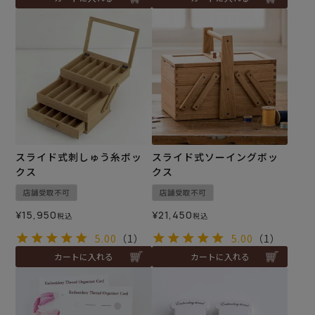
スライド式刺しゅう糸ボッ
スライド式ソーイングボッ
クス
クス
店舗受取不可
店舗受取不可
¥
15,950
¥
21,450
税込
税込
5.00
（1）
5.00
（1）
カートに入れる
カートに入れる