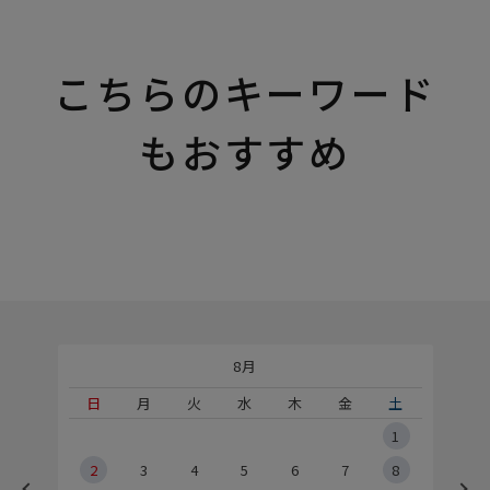
こちらのキーワード
もおすすめ
8月
土
日
月
火
水
木
金
土
5
1
2
2
3
4
5
6
7
8