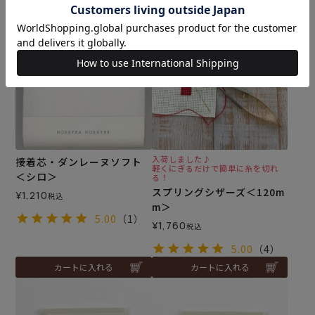
カートに入れる
カートに入れる
入荷しました♪
接着芯・ダンレーヌソフト
軽くにぎるだけで簡単に糸を切れ
＜シロ＞
る！
スプリングシザーズ＜120m
¥
1,210
税込
m＞
5.00
（1）
¥
1,760
税込
5.00
（4）
カートに入れる
カートに入れる