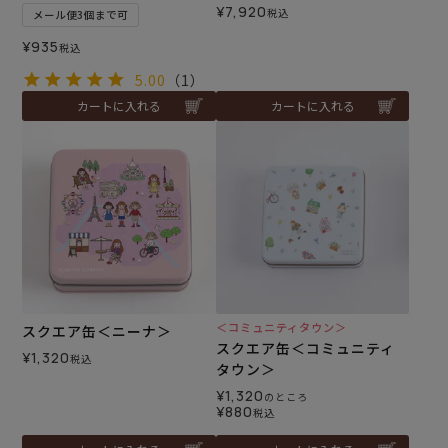
¥
7,920
税込
メール便3個まで可
¥
935
税込
5.00
（1）
カートに入れる
カートに入れる
＜コミュニティタウン＞
スクエア缶＜ニーナ＞
スクエア缶＜コミュニティ
¥
1,320
税込
タウン＞
¥
1,320
のところ
¥
880
税込