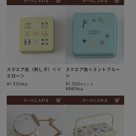
カートに入れる
カートに入れる
スクエア缶（刺し子）＜イ
スクエア缶＜ミントブルー
エロー＞
＞
¥
1,320
¥
1,320
税込
のところ
¥
880
税込
カートに入れる
カートに入れる