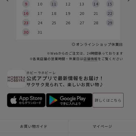
9
9
10
11
12
13
14
15
6
16
17
18
19
20
21
22
23
24
25
26
27
28
29
30
31
オンラインショップ休業日
※Webからのご注文は、24時間承っております
※各実店舗の営業時間・休業日は
店舗情報
をご覧ください
ホビーラホビーレ
公式アプリで最新情報をお届け！
サクサク見られて、楽しいお買い物♪
詳しくはこちら
お買い物ガイド
マイページ