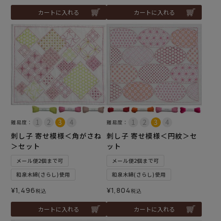
カートに入れる
カートに入れる
難易度：
難易度：
刺し子 寄せ模様＜角がさね
刺し子 寄せ模様＜円紋＞セ
＞セット
ット
メール便2個まで可
メール便2個まで可
和泉木綿(さらし)使用
和泉木綿(さらし)使用
¥
1,496
¥
1,804
税込
税込
カートに入れる
カートに入れる