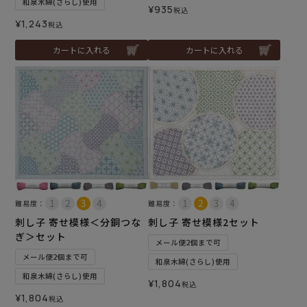
和泉木綿(さらし)使用
¥
935
税込
¥
1,243
税込
カートに入れる
カートに入れる
難易度：
難易度：
刺し子 寄せ模様＜分銅つな
刺し子 寄せ模様2セット
ぎ＞セット
メール便2個まで可
メール便2個まで可
和泉木綿(さらし)使用
和泉木綿(さらし)使用
¥
1,804
税込
¥
1,804
税込