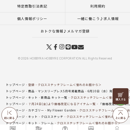
特定商取引法表記
利用規約
個人情報ポリシー
一緒に働こう♪求人情報
おトクな情報♪メルマガ登録
© 2026 HOBBYRA HOBBYRE CORPORATION ALL Rights Reserved
トップページ
登録
クロスステッチフレーム＜憧れのお庭から＞
トップページ
商品
マンスリープレス5月号掲載商品
6月10日（水）発売の商品
リリヤン
トップページ
キット
新商品 キット一覧
クロスステッチフレーム＜憧れのお庭か
フェア
トップページ
７月24日(金)より価格改定になるアイテム一覧
「価格改定対象」刺
トップページ
カテゴリー
My Flower Garden
クロスステッチフレーム＜憧れの
トップページ
キット
クロスステッチ
クロスステッチフレーム＜憧れのお庭から
前に戻る
上に戻る
トップページ
キット
フレーム
クロスステッチフレーム＜憧れのお庭から＞
トップページ
商品
クロスステッチフレーム＜憧れのお庭から＞