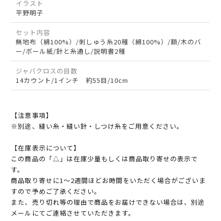
イラスト
平野明子
セット内容
無地布（綿100%）/刺しゅう糸20種（綿100%）/額/木のバ
ー/ボール紙/針と糸通し/説明書2種
ジャバクロスの目数
14カウント/1インチ 約55目/10cm
【注意事項】
※別途、縫い糸・縫い針・しつけ糸をご用意ください。
【在庫表示について】
この商品の「△」は在庫少量もしくは商品取り寄せの表示で
す。
商品取り寄せに1～2週間ほどお時間をいただく場合がございま
すので予めご了承ください。
また、売り切れ等の理由で商品をお届けできない場合は、別途
メールにてご連絡させていただきます。