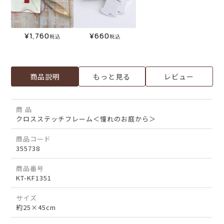
¥
1,760
¥
660
税込
税込
商品説明
もっと見る
レビュー
商 品
クロスステッチフレーム＜憧れのお庭から＞
商品コード
355738
商品番号
KT-KF1351
サイズ
約25×45cm