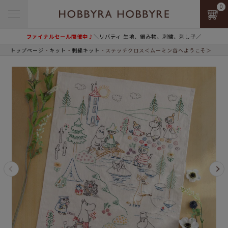
0
ファイナルセール開催中♪
＼リバティ 生地、編み物、刺繍、刺し子／
トップページ
キット
刺繍キット
ステッチクロス＜ムーミン谷へようこそ＞