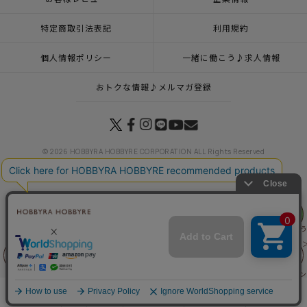
特定商取引法表記
利用規約
個人情報ポリシー
一緒に働こう♪求人情報
おトクな情報♪メルマガ登録
© 2026 HOBBYRA HOBBYRE CORPORATION ALL Rights Reserved
リリヤン
トップページ
登録
ステッチクロス＜ムーミン谷へようこそ＞
フェア
トップページ
特集一覧
ムーミン谷の仲間たち
ステッチクロス＜ムーミン谷へよ
トップページ
キット
新商品 キット一覧
ステッチクロス＜ムーミン谷へようこそ
トップページ
フランス刺繍
ステッチクロス＜ムーミン谷へようこそ＞
前に戻る
上に戻る
トップページ
キット
ステッチクロス・モチーフクロス
ステッチクロス＜ムーミン
トップページ
インテリア・飾り
ステッチクロス＜ムーミン谷へようこそ＞
商品を探す
手芸を学ぶ
ガイド
店舗情報
ログイン
トップページ
商品
マンスリープレス5月号掲載商品
6月10日（水）発売の商品