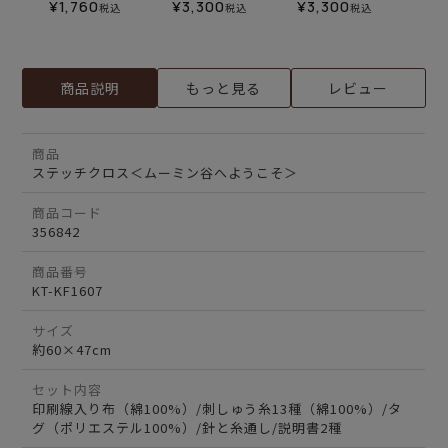
¥
1,760
¥
3,300
¥
3,300
税込
税込
税込
商品説明
もっと見る
レビュー
商品
ステッチクロス＜ムーミン谷へようこそ＞
商品コード
356842
商品番号
KT-KF1607
サイズ
約60×47cm
セット内容
印刷線入り布（綿100%）/刺しゅう糸13種（綿100%）/タ
グ（ポリエステル100%）/針と糸通し/説明書2種