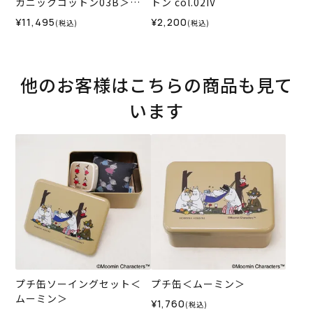
ガニックコットン03B＞
トン col.02IV
（編み物 材料セット）
¥11,495
¥2,200
(税込)
(税込)
他のお客様はこちらの商品も見て
います
プチ缶ソーイングセット＜
プチ缶＜ムーミン＞
ムーミン＞
¥1,760
(税込)