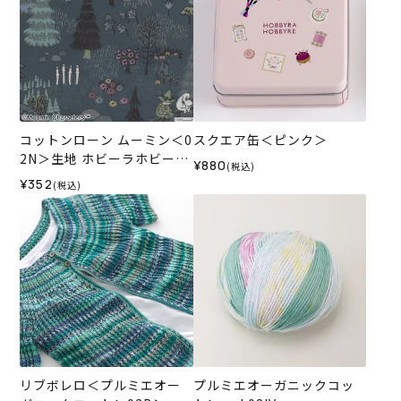
コットンローン ムーミン＜0
スクエア缶＜ピンク＞
2N＞生地 ホビーラホビーレ
¥880
(税込)
デザインコレクション
¥352
(税込)
リブボレロ＜プルミエオー
プルミエオーガニックコッ