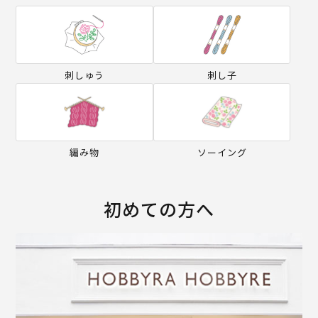
刺しゅう
刺し子
編み物
ソーイング
初めての方へ