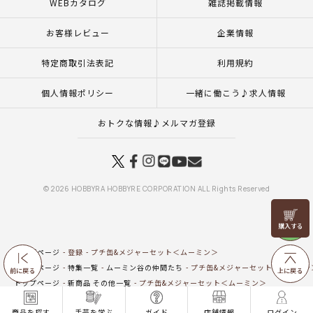
WEBカタログ
雑誌掲載情報
お客様レビュー
企業情報
特定商取引法表記
利用規約
個人情報ポリシー
一緒に働こう♪求人情報
おトクな情報♪メルマガ登録
© 2026 HOBBYRA HOBBYRE CORPORATION ALL Rights Reserved
リリヤン
フェア
トップページ
登録
プチ缶&メジャーセット＜ムーミン＞
トップページ
特集一覧
ムーミン谷の仲間たち
プチ缶&メジャーセット＜ムーミン
前に戻る
上に戻る
トップページ
新商品 その他一覧
プチ缶&メジャーセット＜ムーミン＞
トップページ
商品
マンスリープレス5月号掲載商品
6月10日（水）発売の商品
商品を探す
手芸を学ぶ
ガイド
店舗情報
ログイン