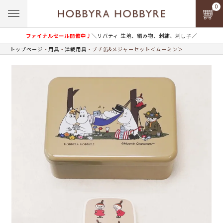
0
ファイナルセール開催中♪
＼リバティ 生地、編み物、刺繍、刺し子／
トップページ
用具
洋裁用具
プチ缶&メジャーセット＜ムーミン＞