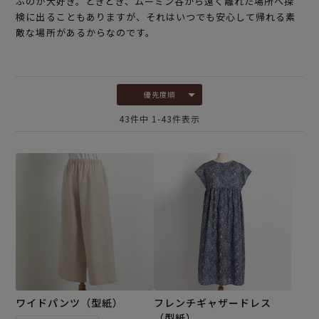
ぶのが大好き。ときどき、ムーミン谷から遠く離れた場所へ探
検に出ることもありますが、それはいつでも安心して帰れる素
敵な場所があるからなのです。
優先度順
43
件中
1
-
43
件表示
ワイドパンツ（型紙）
フレンチギャザードレス
（型紙）