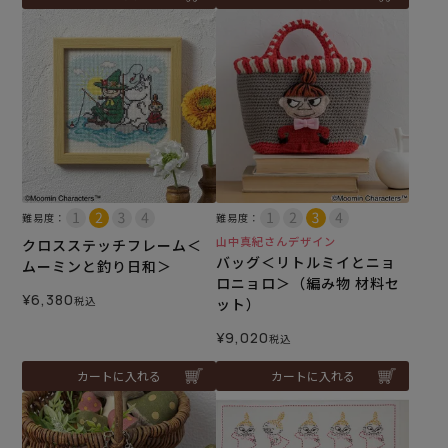
難易度：
難易度：
山中真紀さんデザイン
クロスステッチフレーム＜
バッグ＜リトルミイとニョ
ムーミンと釣り日和＞
ロニョロ＞（編み物 材料セ
¥
6,380
税込
ット）
¥
9,020
税込
カートに入れる
カートに入れる