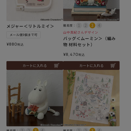
メジャー＜リトルミイ＞
難易度：
山中真紀さんデザイン
メール便3個まで可
バッグ＜ムーミン＞（編み
¥
880
物 材料セット）
税込
¥
8,470
税込
カートに入れる
カートに入れる
難易度：
難易度：