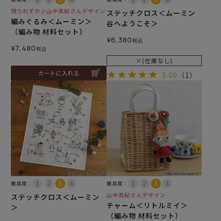
残りわずか♪山中真紀さんデザイン
ステッチクロス＜ムーミン
編みぐるみ＜ムーミン＞
谷へようこそ＞
（編み物 材料セット）
¥
6,380
税込
¥
7,480
税込
×(在庫なし)
カートに入れる
5.00
（1）
難易度：
難易度：
山中真紀さんデザイン
ステッチクロス＜ムーミン
チャーム＜リトルミイ＞
＞
（編み物 材料セット）