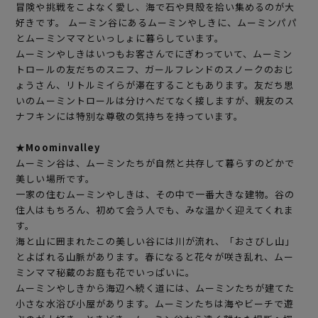
冒険や挑戦をこよなく愛し、海で石や貝殻を拾い集めるのが大
好きです。 ムーミン谷にあるムーミンやしきに、ムーミンパパ
とムーミンママといっしょに暮らしています。
ムーミンやしきはいつもお客さんでにぎわっていて、ムーミン
トロールの友だちのスニフ、ガールフレンドのスノークのおじ
ょうさん、リトルミイらが滞在することもあります。友だち思
いのムーミントロールは分けへだてなく接しますが、親友のス
ナフキンには特別な尊敬の気持ちを持っています。
★Moominvalley
ムーミン谷は、ムーミンたちが自然と共存して暮らすのどかで
美しい場所です。
一家の住むムーミンやしきは、その中で一番大きな建物。谷の
住人はもちろん、初めて会う人でも、みな温かく迎えてくれま
す。
海と山に囲まれたこの美しい谷には川が流れ、「おさびし山」
とよばれる山脈があります。春になると花々が咲き乱れ、ムー
ミンママ秘蔵のお庭も花でいっぱいに。
ムーミンやしきから海辺へ続く道には、ムーミンたちが建てた
小さな水浴び小屋があります。ムーミンたちは海やビーチで遊