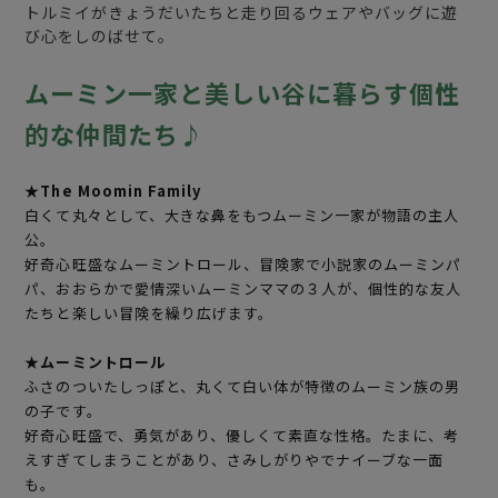
トルミイがきょうだいたちと走り回るウェアやバッグに遊
び心をしのばせて。
ムーミン一家と美しい谷に暮らす個性
的な仲間たち♪
★The Moomin Family
白くて丸々として、大きな鼻をもつムーミン一家が物語の主人
公。
好奇心旺盛なムーミントロール、冒険家で小説家のムーミンパ
パ、おおらかで愛情深いムーミンママの３人が、個性的な友人
たちと楽しい冒険を繰り広げます。
★ムーミントロール
ふさのついたしっぽと、丸くて白い体が特徴のムーミン族の男
の子です。
好奇心旺盛で、勇気があり、優しくて素直な性格。たまに、考
えすぎてしまうことがあり、さみしがりやでナイーブな一面
も。