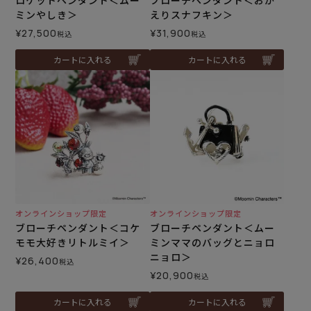
ミンやしき＞
えりスナフキン＞
¥
27,500
¥
31,900
税込
税込
カートに入れる
カートに入れる
オンラインショップ限定
オンラインショップ限定
ブローチペンダント＜コケ
ブローチペンダント＜ムー
モモ大好きリトルミイ＞
ミンママのバッグとニョロ
ニョロ＞
¥
26,400
税込
¥
20,900
税込
カートに入れる
カートに入れる