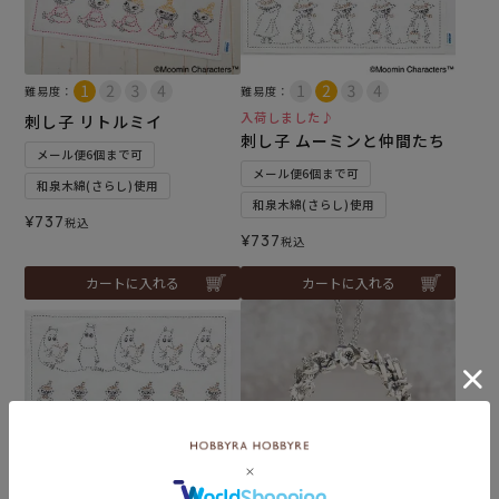
難易度：
難易度：
入荷しました♪
刺し子 リトルミイ
刺し子 ムーミンと仲間たち
メール便6個まで可
メール便6個まで可
和泉木綿(さらし)使用
和泉木綿(さらし)使用
¥
737
税込
¥
737
税込
カートに入れる
カートに入れる