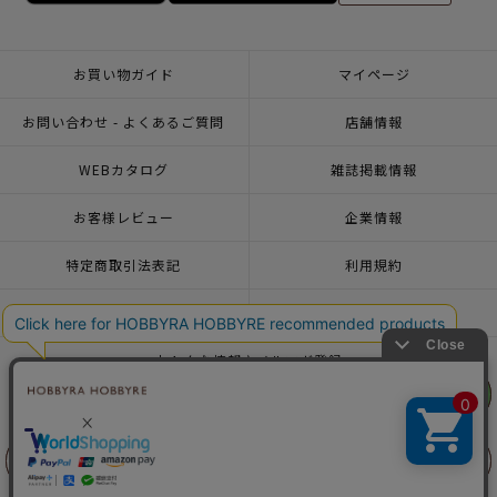
お買い物ガイド
マイページ
お問い合わせ - よくあるご質問
店舗情報
WEBカタログ
雑誌掲載情報
お客様レビュー
企業情報
特定商取引法表記
利用規約
個人情報ポリシー
一緒に働こう♪求人情報
おトクな情報♪メルマガ登録
リリヤン
リリヤン
フェア
フェア
© 2026 HOBBYRA HOBBYRE CORPORATION ALL Rights Reserved
前に戻る
前に戻る
上に戻る
上に戻る