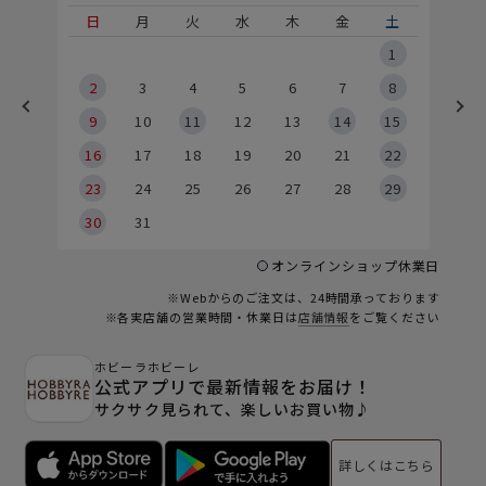
土
日
月
火
水
木
金
土
5
1
2
2
3
4
5
6
7
8
9
9
10
11
12
13
14
15
6
16
17
18
19
20
21
22
23
24
25
26
27
28
29
30
31
オンラインショップ休業日
※Webからのご注文は、24時間承っております
※各実店舗の営業時間・休業日は
店舗情報
をご覧ください
ホビーラホビーレ
公式アプリで最新情報をお届け！
サクサク見られて、楽しいお買い物♪
詳しくはこちら