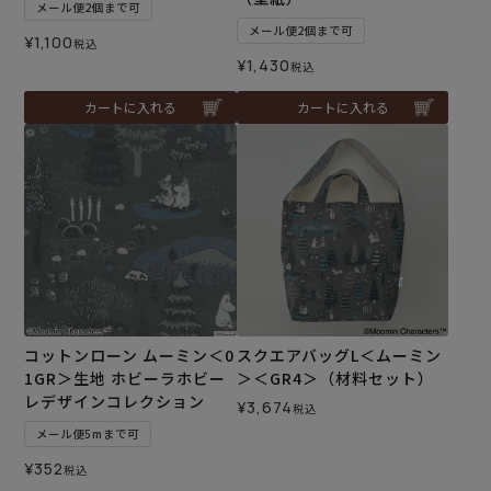
メール便2個まで可
メール便2個まで可
¥
1,100
税込
¥
1,430
税込
カートに入れる
カートに入れる
コットンローン ムーミン＜0
スクエアバッグL＜ムーミン
1GR＞生地 ホビーラホビー
＞＜GR4＞（材料セット）
レデザインコレクション
¥
3,674
税込
メール便5mまで可
¥
352
税込