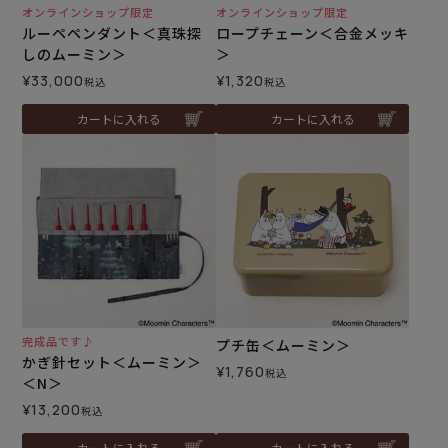
オンラインショップ限定
オンラインショップ限定
ルーペペンダント＜真珠探
ロープチェーン＜合金メッキ
しのムーミン＞
＞
¥
33,000
¥
1,320
税込
税込
カートに入れる
カートに入れる
完成品です♪
プチ缶＜ムーミン＞
かぎ針セット＜ムーミン＞
¥
1,760
税込
＜N＞
¥
13,200
税込
カートに入れる
カートに入れる