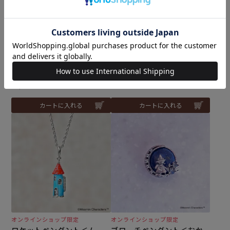
オンラインショップ限定
難易度：
ルーペペンダント＜ムーミ
刺し子 ムーミンと仲間たち
ン谷の仲間たち＞
セット
¥
28,600
税込
メール便2個まで可
和泉木綿(さらし)使用
¥
1,353
税込
カートに入れる
カートに入れる
オンラインショップ限定
オンラインショップ限定
ロケットペンダント＜ムー
ブローチペンダント＜おか