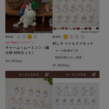
難易度：
難易度：
山中真紀さんデザイン
刺し子 リトルミイセット
チャーム＜ムーミン＞（編
メール便2個まで可
み物 材料セット）
和泉木綿(さらし)使用
¥
4,180
税込
¥
1,969
税込
カートに入れる
カートに入れる