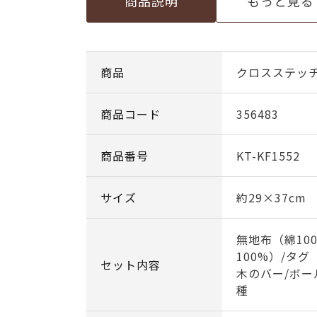
商品説明
もっと見る
商品
クロスステッ
商品コード
356483
商品番号
KT-KF1552
サイズ
約29×37cm
無地布（綿10
100%）/タグ
セット内容
木のバー/ボー
種