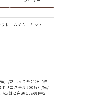
レビュー
チフレーム＜ムーミン＞
0%）/刺しゅう糸21種（綿
（ポリエステル100%）/額/
ル紙/針と糸通し/説明書2