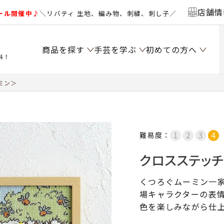
店舗情
ール開催中♪
＼リバティ 生地、編み物、刺繍、刺し子／
商品を探す
手芸を学ぶ
初めての方へ
料！
ミン＞
難易度：
クロスステッ
くつろぐムーミン一
場キャラクターの表
色を楽しみながら仕