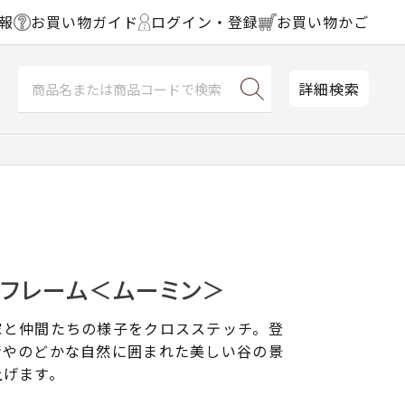
報
お買い物ガイド
ログイン・登録
お買い物かご
詳細検索
チフレーム＜ムーミン＞
家と仲間たちの様子をクロスステッチ。登
情やのどかな自然に囲まれた美しい谷の景
上げます。